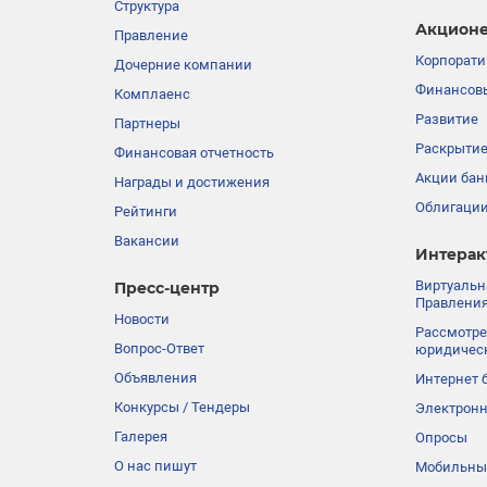
Структура
Акционе
Правление
Корпорати
Дочерние компании
Финансовы
Комплаенс
Развитие
Партнеры
Раскрыти
Финансовая отчетность
Акции бан
Награды и достижения
Облигации
Рейтинги
Вакансии
Интерак
Виртуальн
Пресс-центр
Правления
Новости
Рассмотре
Вопрос-Ответ
юридичес
Объявления
Интернет 
Конкурсы / Тендеры
Электронн
Галерея
Опросы
О нас пишут
Мобильны