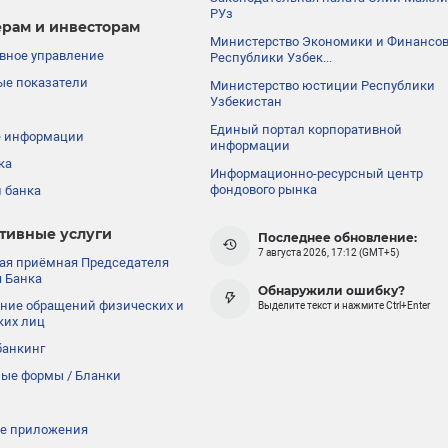
РУз
рам и инвесторам
Министерство Экономики и Финансо
вное управление
Республики Узбек...
е показатели
Министерство юстиции Республики
Узбекистан
Единый портал корпоративной
е информации
информации
ка
Информационно-ресурсный центр
фондового рынка
 банка
тивные услуги
Последнее обновление:
7 августа 2026, 17:12 (GMT+5)
ая приёмная Председателя
 Банка
Обнаружили ошибку?
ние обращений физических и
Выделите текст и нажмите Ctrl+Enter
ких лиц
банкинг
ые формы / Бланки
е приложения