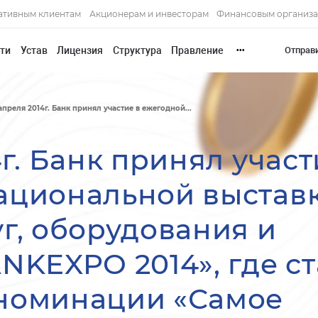
ативным клиентам
Акционерам и инвесторам
Финансовым организ
сти
Устав
Лицензия
Структура
Правление
Отправ
•••
 апреля 2014г. Банк принял участие в ежегодной...
4г. Банк принял учас
ациональной выстав
уг, оборудования и
NKEXPO 2014», где с
 номинации «Самое