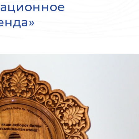
ационное
енда»