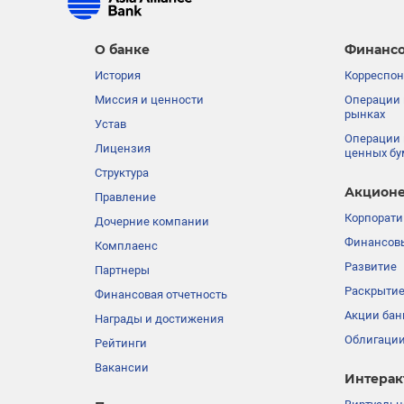
О банке
Финансо
История
Корреспон
Миссия и ценности
Операции 
рынках
Устав
Операции 
Лицензия
ценных бу
Структура
Акционе
Правление
Корпорати
Дочерние компании
Финансовы
Комплаенс
Развитие
Партнеры
Раскрыти
Финансовая отчетность
Акции бан
Награды и достижения
Облигации
Рейтинги
Вакансии
Интерак