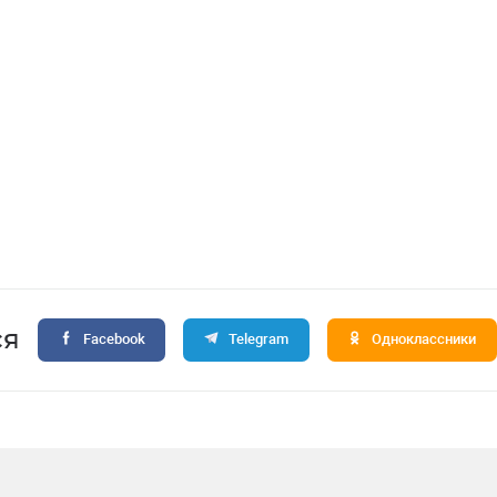
нтр банковских
Центр банковских
уг «Сугдиёна»
услуг «Яккасарай»
ся
Facebook
Telegram
Одноклассники