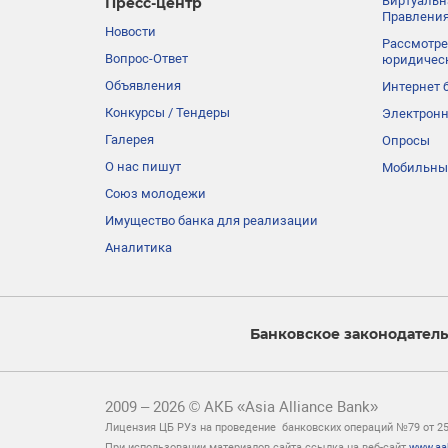
Виртуальн
Пресс-центр
Правления
Новости
Рассмотре
Вопрос-Ответ
юридичес
Объявления
Интернет 
Конкурсы / Тендеры
Электронн
Галерея
Опросы
О нас пишут
Мобильны
Союз молодежи
Имущество банка для реализации
Аналитика
Банковское законодатель
2009 – 2026 © АКБ «Asia Alliance Bank»
Лицензия ЦБ РУз на проведение банковских операций №79 от 25 
При использовании материалов сайта ссылка на веб-сайт
www.aa