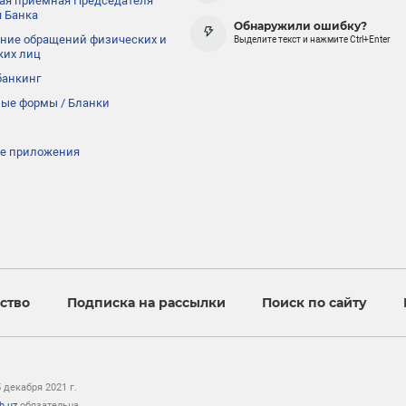
ая приёмная Председателя
 Банка
Обнаружили ошибку?
ние обращений физических и
Выделите текст и нажмите Ctrl+Enter
ких лиц
банкинг
ые формы / Бланки
е приложения
ство
Подписка на рассылки
Поиск по сайту
декабря 2021 г.
b.uz
обязательна.