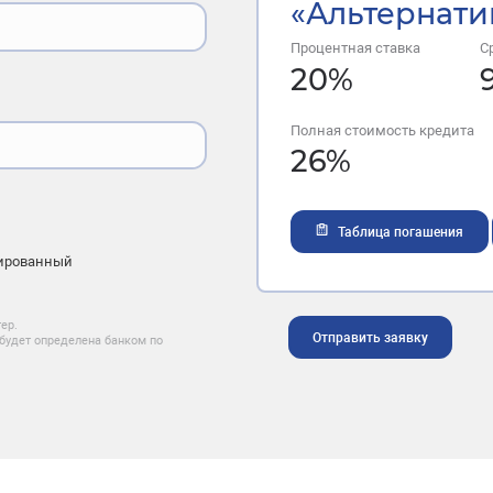
«Альтернати
Процентная ставка
С
20
%
Полная стоимость кредита
26
%
Таблица погашения
ированный
ер.
Отправить заявку
будет определена банком по