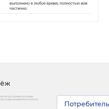
выполнено в любое время, полностью или
частично.
тёж
рассчитать примерную сумму
рную сумму ежемесячного взноса.
Потребитель