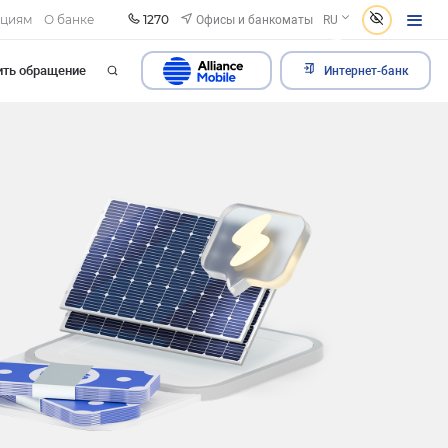
1270
Офисы и банкоматы
ациям
О банке
RU
ить обращение
Интернет-банк