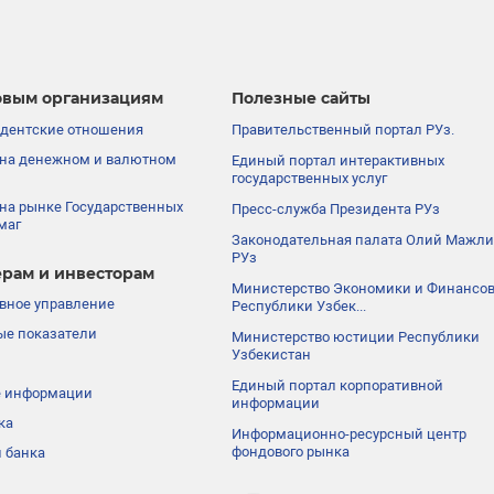
вым организациям
Полезные сайты
дентские отношения
Правительственный портал РУз.
на денежном и валютном
Единый портал интерактивных
государственных услуг
на рынке Государственных
Пресс-служба Президента РУз
маг
Законодательная палата Олий Мажли
РУз
рам и инвесторам
Министерство Экономики и Финансо
вное управление
Республики Узбек...
е показатели
Министерство юстиции Республики
Узбекистан
Единый портал корпоративной
е информации
информации
ка
Информационно-ресурсный центр
фондового рынка
 банка