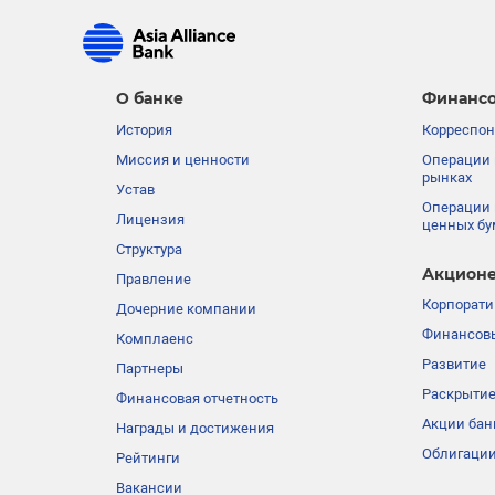
О банке
Финансо
История
Корреспон
Миссия и ценности
Операции 
рынках
Устав
Операции 
Лицензия
ценных бу
Структура
Акционе
Правление
Корпорати
Дочерние компании
Финансовы
Комплаенс
Развитие
Партнеры
Раскрыти
Финансовая отчетность
Акции бан
Награды и достижения
Облигации
Рейтинги
Вакансии