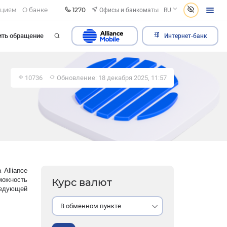
1270
Офисы и банкоматы
ациям
О банке
RU
ить обращение
Интернет-банк
10736
Обновление: 18 декабря 2025, 11:57
Alliance
можность
Курс валют
ледующей
В обменном пункте