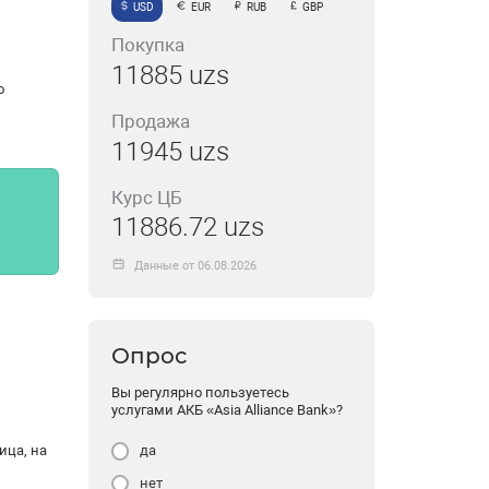
USD
EUR
RUB
GBP
Покупка
11885 uzs
о
Продажа
11945 uzs
Курс ЦБ
11886.72 uzs
Данные от 06.08.2026
Опрос
Вы регулярно пользуетесь
услугами АКБ «Asia Alliance Bank»?
ица, на
да
нет