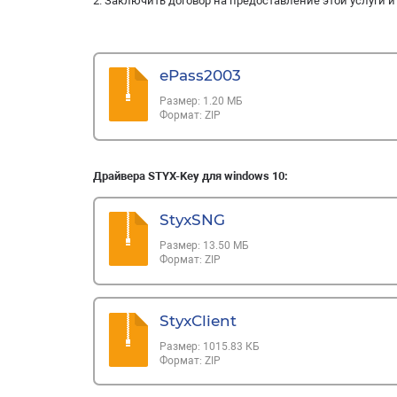
2. Заключить договор на предоставление этой услуги 
ePass2003
Размер:
1.20 МБ
Формат:
ZIP
Драйвера STYX-Key для windows 10:
StyxSNG
Размер:
13.50 МБ
Формат:
ZIP
StyxClient
Размер:
1015.83 КБ
Формат:
ZIP