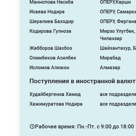
Маннопова Насиба
ОПЕРУ,Карши
Исаева Нодира
ОПЕРУ, Самарк
Шералиев Баходир
ОПЕРУ, Ферган
Кодирова Гулноза
Мирзо Улугбек,
Чиланзар
Жабборов Шахбоз
Шайхантахур, 
Олимбеков Асилбек
Мирабад
Исломов Алижон
Алмазар
Поступления в иностранной валют
Худайбергенов Хамид
все подраздел
Хажимуратова Нодира
все подраздел
Рабочее время: Пн.-Пт. с 9:00 до 18:00