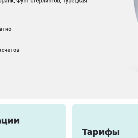
франк, Фунт стерлингов, Турецкая
латно
асчетов
ации
Тарифы