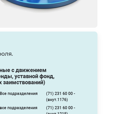
оля.
нные с движением
нды, уставной фонд,
х заимствований)
Все подразделения
(71) 231 60 00 -
(внут.1176)
все подразделения
(71) 231 60 00 -
(внут.1215)