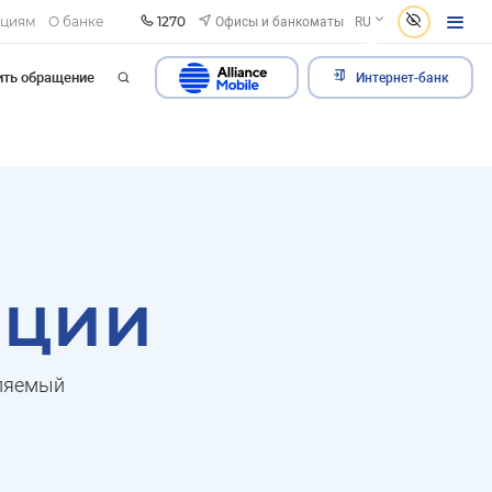
1270
Офисы и банкоматы
ациям
О банке
RU
ить обращение
Интернет-банк
ации
вляемый