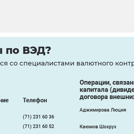
 по ВЭД?
ся со специалистами валютного контр
Операции, связа
капитала (дивиде
договора внешни
ние
Телефон
Аджимирова Люция
(71) 231 60 36
(71) 231 60 52
Каюмов Шохрух