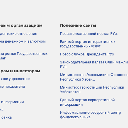
вым организациям
Полезные сайты
дентские отношения
Правительственный портал РУз.
на денежном и валютном
Единый портал интерактивных
государственных услуг
на рынке Государственных
Пресс-служба Президента РУз
маг
Законодательная палата Олий Мажли
РУз
рам и инвесторам
Министерство Экономики и Финансо
вное управление
Республики Узбек...
е показатели
Министерство юстиции Республики
Узбекистан
Единый портал корпоративной
е информации
информации
ка
Информационно-ресурсный центр
фондового рынка
 банка