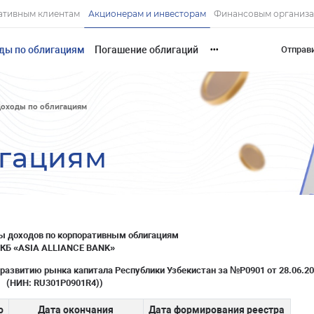
ативным клиентам
Акционерам и инвесторам
Финансовым организ
ды по облигациям
Погашение облигаций
Отправ
•••
оходы по облигациям
игациям
ы доходов по корпоративным облигациям
КБ «
ASIA
ALLIANCE
BANK
»
развитию рынка капитала Республики Узбекистан за №P0901 от 28.06.20
(НИН: RU301P0901R4))
о
Дата окончания
Дата формирования реестра