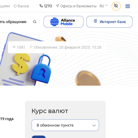
1270
Офисы и банкоматы
ациям
О банке
RU
ить обращение
Интернет-банк
1081
Обновление: 20 февраля 2025, 15:28
Курс валют
19 года
В обменном пункте