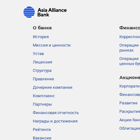
О банке
Финансо
История
Корреспон
Миссия и ценности
Операции 
рынках
Устав
Операции 
Лицензия
ценных бу
Структура
Акционе
Правление
Корпорати
Дочерние компании
Финансовы
Комплаенс
Развитие
Партнеры
Раскрыти
Финансовая отчетность
Акции бан
Награды и достижения
Облигации
Рейтинги
Вакансии