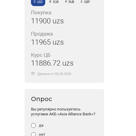
USD
EUR
RUB
GBP
Покупка
11900 uzs
Продажа
11965 uzs
Курс ЦБ
11886.72 uzs
Данные от 06.08.2026
Опрос
Вы регулярно пользуетесь
услугами АКБ «Asia Alliance Bank»?
да
нет