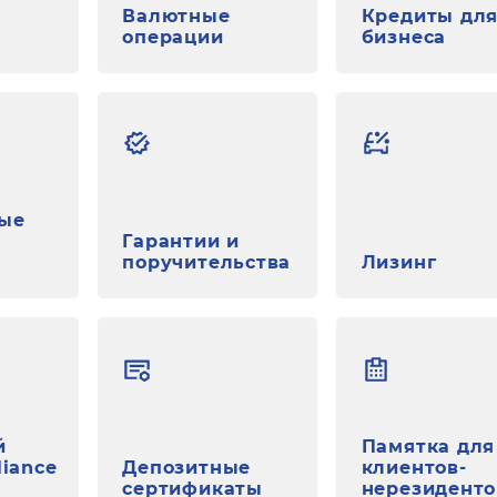
Валютные
Кредиты дл
операции
бизнеса
ые
Гарантии и
поручительства
Лизинг
й
Памятка для
liance
Депозитные
клиентов-
сертификаты
нерезиденто