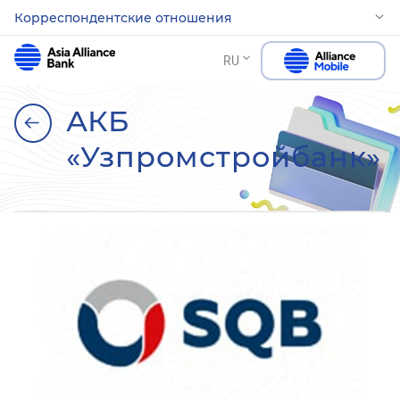
Корреспондентские отношения
RU
АКБ
«Узпромстройбанк»