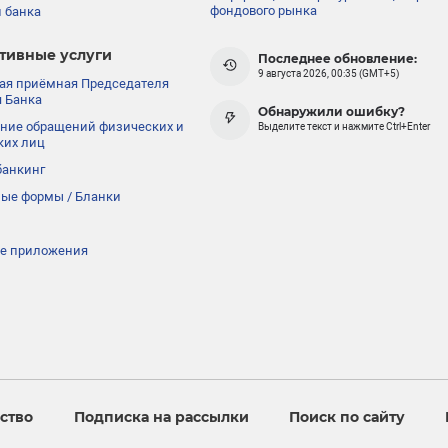
фондового рынка
 банка
тивные услуги
Последнее обновление:
9 августа 2026, 00:35 (GMT+5)
ая приёмная Председателя
 Банка
Обнаружили ошибку?
ние обращений физических и
Выделите текст и нажмите Ctrl+Enter
ких лиц
банкинг
ые формы / Бланки
е приложения
ство
Подписка на рассылки
Поиск по сайту