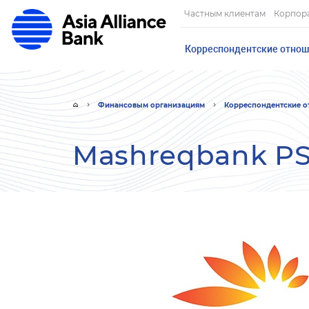
Частным клиентам
Корпор
Корреспондентские отно
Финансовым организациям
Корреспондентские 
Mashreqbank P