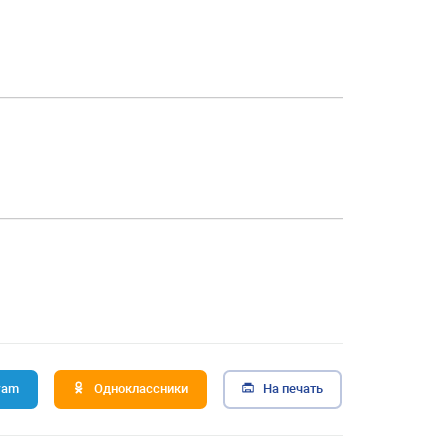
ram
Одноклассники
На печать