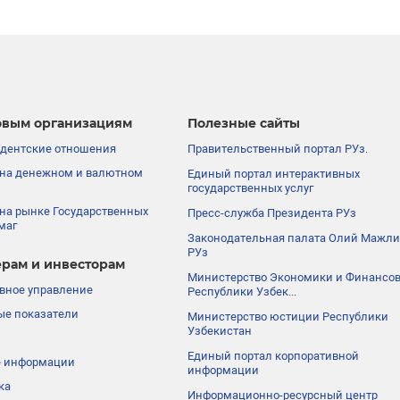
вым организациям
Полезные сайты
дентские отношения
Правительственный портал РУз.
на денежном и валютном
Единый портал интерактивных
государственных услуг
на рынке Государственных
Пресс-служба Президента РУз
маг
Законодательная палата Олий Мажли
РУз
рам и инвесторам
Министерство Экономики и Финансо
вное управление
Республики Узбек...
е показатели
Министерство юстиции Республики
Узбекистан
Единый портал корпоративной
е информации
информации
ка
Информационно-ресурсный центр