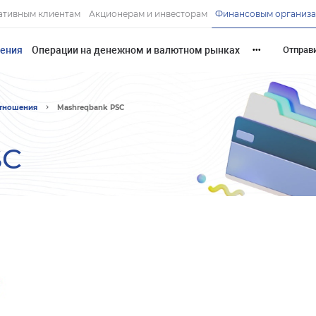
ативным клиентам
Акционерам и инвесторам
Финансовым организ
шения
Операции на денежном и валютном рынках
Отправ
•••
отношения
Mashreqbank PSC
SC