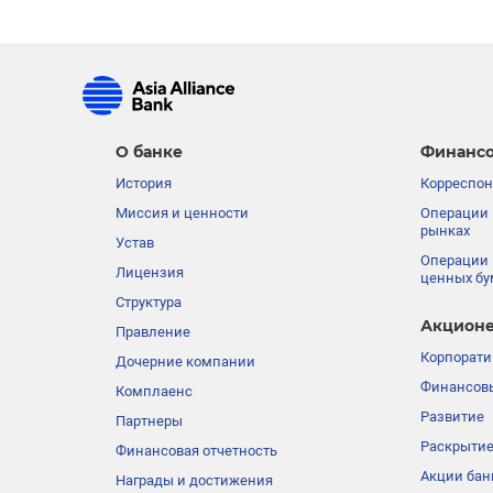
О банке
Финансо
История
Корреспон
Миссия и ценности
Операции 
рынках
Устав
Операции 
Лицензия
ценных бу
Структура
Акционе
Правление
Корпорати
Дочерние компании
Финансовы
Комплаенс
Развитие
Партнеры
Раскрыти
Финансовая отчетность
Акции бан
Награды и достижения