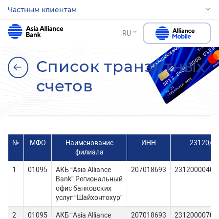
Частным клиентам
RU
Список транзитных
счетов
№
МФO
Наименование
ИНН
23120/U
филиала
1
01095
АКБ “Asia Alliance
207018693
23120000400
Bank” Региональный
офис банковских
услуг “Шайхонтохур”
2
01095
АКБ “Asia Alliance
207018693
23120000700