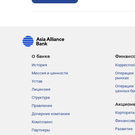
О банке
Финансо
История
Корреспон
Миссия и ценности
Операции 
рынках
Устав
Операции 
Лицензия
ценных бу
Структура
Акционе
Правление
Корпорати
Дочерние компании
Финансовы
Комплаенс
Развитие
Партнеры