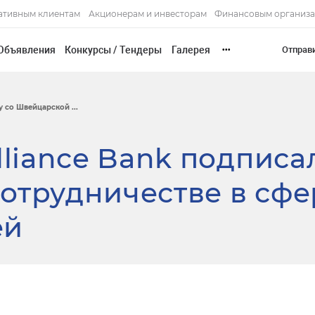
ативным клиентам
Акционерам и инвесторам
Финансовым организ
Объявления
Конкурсы / Тендеры
Галерея
Отправ
•••
 со Швейцарской ...
lliance Bank подписа
отрудничестве в сфе
ей