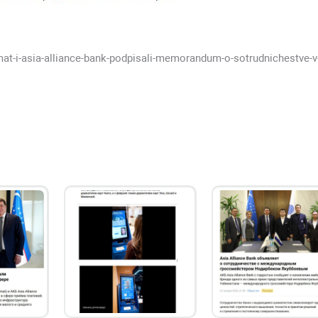
t-i-asia-alliance-bank-podpisali-memorandum-o-sotrudnichestve-v-