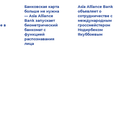
Банковская карта
Asia Alliance Bank
больше не нужна
объявляет о
— Asia Alliance
сотрудничестве с
Bank запускает
международным
е в
биометрический
гроссмейстером
банкомат с
Нодирбеком
функцией
Якуббоевым
распознавания
лица