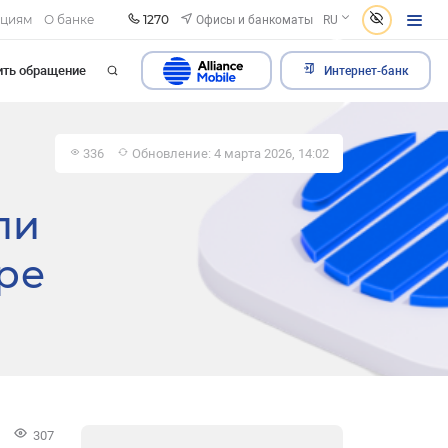
1270
Офисы и банкоматы
ациям
О банке
RU
ить обращение
Интернет-банк
336
Обновление: 4 марта 2026, 14:02
ли
ре
307