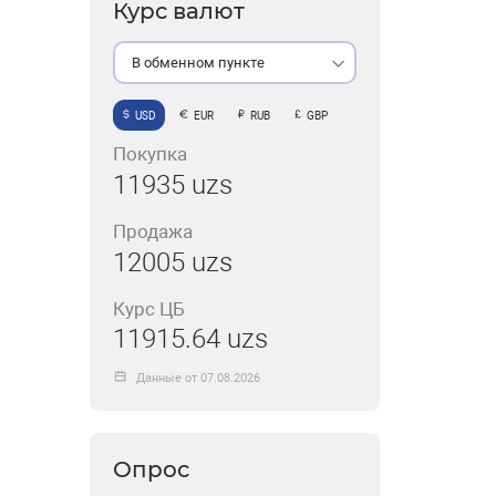
Курс валют
В обменном пункте
USD
EUR
RUB
GBP
Покупка
11935 uzs
Продажа
12005 uzs
Курс ЦБ
11915.64 uzs
Данные от 07.08.2026
Опрос