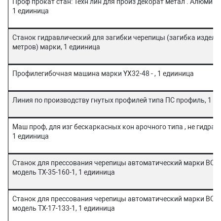
Проф прокат стан: Техн лин для произ декорат метал . Алюмини
1 едииница
Станок гидравлический для загибки черепицы (загибка изделия
метров) марки, 1 едииница
Профилегибочная машина марки YX32-48 - , 1 едииница
Линия по производству гнутых профилей типа ПС профиль, 1 е
Маш проф, для изг бескаркасных кон арочного типа , не гидрав
1 едииница
Станок для прессования черепицы автоматический марки BOT
модель ТХ-35-160-1, 1 едииница
Станок для прессования черепицы автоматический марки BOT
модель ТХ-17-133-1, 1 едииница