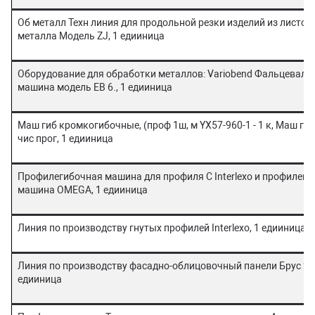
Об металл Техн линия для продольной резки изделий из листов
металла Модель ZJ, 1 едииница
Оборудование для обработки металлов: Variobend Фальцеваль
машина модель ЕВ 6., 1 едииница
Маш гиб кромкогибочные, (проф 1ш, м YX57-960-1 - 1 к, Маш гиб
чис прог, 1 едииница
Профилегибочная машина для профиля С Interlexо и профилег
машина ОМЕGA, 1 едииница
Линия по производству гнутых профилей Interlexо, 1 едииница
Линия по производству фасадно-облицовочный панели Брус 24
едииница