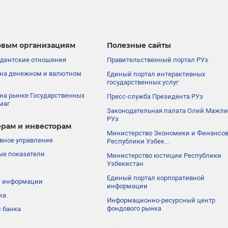
вым организациям
Полезные сайты
дентские отношения
Правительственный портал РУз.
на денежном и валютном
Единый портал интерактивных
государственных услуг
на рынке Государственных
Пресс-служба Президента РУз
маг
Законодательная палата Олий Мажли
РУз
рам и инвесторам
Министерство Экономики и Финансо
вное управление
Республики Узбек...
е показатели
Министерство юстиции Республики
Узбекистан
Единый портал корпоративной
е информации
информации
ка
Информационно-ресурсный центр
фондового рынка
 банка