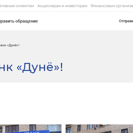
ативным клиентам
Акционерам и инвесторам
Финансовым организ
править обращение
Отправ
анк «Дунё»!
к «Дунё»!