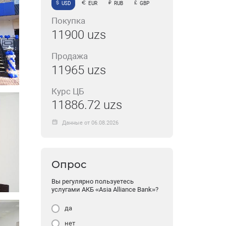
USD
EUR
RUB
GBP
Покупка
11900 uzs
Продажа
11965 uzs
Курс ЦБ
11886.72 uzs
Данные от 06.08.2026
Опрос
Вы регулярно пользуетесь
услугами АКБ «Asia Alliance Bank»?
да
нет