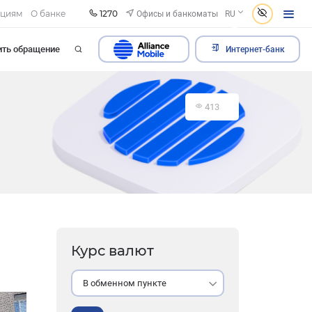
1270
Офисы и банкоматы
ациям
О банке
RU
ить обращение
Интернет-банк
413
Курс валют
В обменном пункте