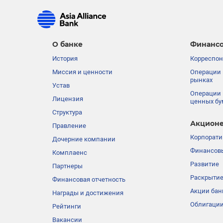
О банке
Финансо
История
Корреспон
Миссия и ценности
Операции 
рынках
Устав
Операции 
Лицензия
ценных бу
Структура
Акционе
Правление
Корпорати
Дочерние компании
Финансовы
Комплаенс
Развитие
Партнеры
Раскрыти
Финансовая отчетность
Акции бан
Награды и достижения
Облигации
Рейтинги
Вакансии