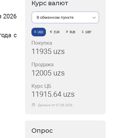
Курс валют
я 2026
В обменном пункте
USD
EUR
RUB
GBP
года с
Покупка
11935 uzs
Продажа
12005 uzs
Курс ЦБ
11915.64 uzs
Данные от 07.08.2026
Опрос