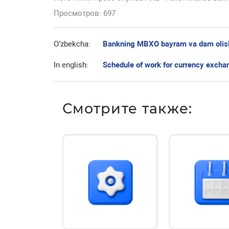
Просмотров: 697
O’zbekcha:
Bankning MBXO bayram va dam olish k
In english:
Schedule of work for currency excha
Смотрите также: