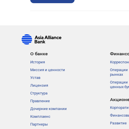
О банке
Финансо
История
Корреспон
Миссия и ценности
Операции 
рынках
Устав
Операции 
Лицензия
ценных бу
Структура
Акционе
Правление
Корпорати
Дочерние компании
Финансовы
Комплаенс
Развитие
Партнеры