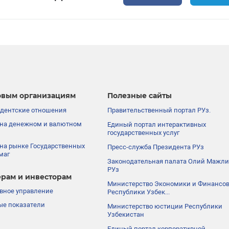
вым организациям
Полезные сайты
дентские отношения
Правительственный портал РУз.
на денежном и валютном
Единый портал интерактивных
государственных услуг
на рынке Государственных
Пресс-служба Президента РУз
маг
Законодательная палата Олий Мажли
РУз
рам и инвесторам
Министерство Экономики и Финансо
вное управление
Республики Узбек...
е показатели
Министерство юстиции Республики
Узбекистан
Единый портал корпоративной