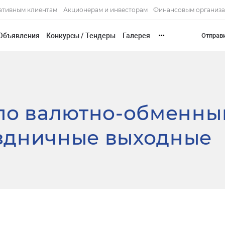
ативным клиентам
Акционерам и инвесторам
Финансовым организ
Объявления
Конкурсы / Тендеры
Галерея
Отправ
•••
 по валютно-обменн
здничные выходные