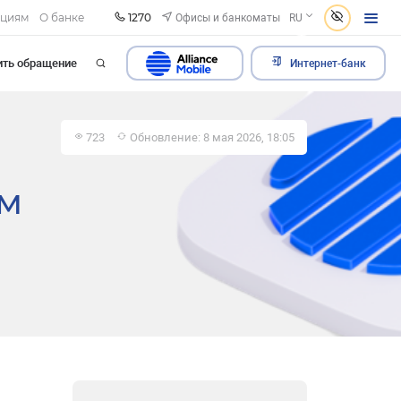
1270
Офисы и банкоматы
ациям
О банке
RU
ить обращение
Интернет-банк
723
Обновление: 8 мая 2026, 18:05
ым