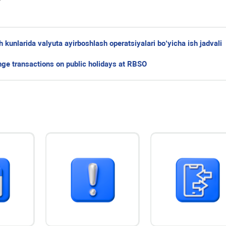
unlarida valyuta ayirboshlash operatsiyalari bo‘yicha ish jadvali
nge transactions on public holidays at RBSO