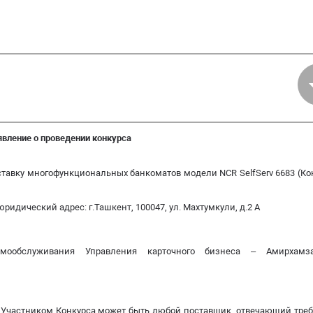
вление о проведении конкурса
оставку многофункциональных банкоматов модели NCR SelfServ 6683 (Ко
юридический адрес: г.Ташкент, 100047, ул. Махтумкули, д.2 А
мообслуживания Управления карточного бизнеса – Амирхамза
 - Участником Конкурса может быть любой поставщик, отвечающий тре