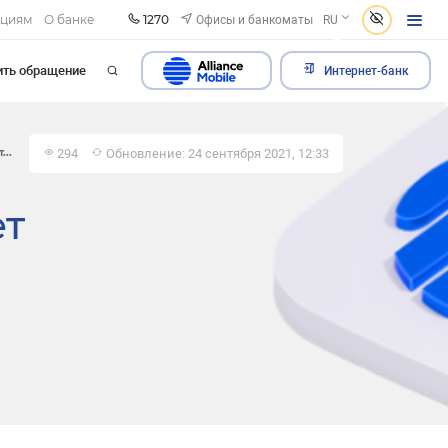
1270
Офисы и банкоматы
ациям
О банке
RU
ить обращение
Интернет-банк
294
Обновление: 24 сентября 2021, 12:33
...
ет