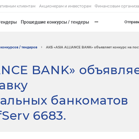
ативным клиентам
Акционерам и инвесторам
Финансовым организ
тендеры
Прошедшие конкурсы / тендеры
Отправ
•••
конкурсов / тендеров
АКБ «ASIA ALLIANCE BANK» объявляет конкурс на пост
ANCE BANK» объявля
авку
альных банкоматов
Serv 6683.