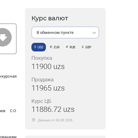
Курс валют
В обменном пункте
USD
EUR
RUB
GBP
Покупка
11900 uzs
нкурсная
Продажа
11965 uzs
Курс ЦБ
11886.72 uzs
ев С.О.
Данные от 06.08.2026
бованиям