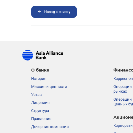
Назад к списку
О банке
Финансо
История
Корреспон
Миссия и ценности
Операции 
рынках
Устав
Операции 
Лицензия
ценных бу
Структура
Акционе
Правление
Корпорати
Дочерние компании