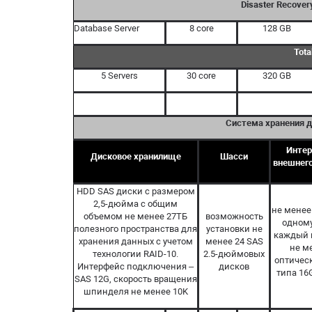
Disaster Recovery
Database Server
8 core
128 GB
Tota
5 Servers
30 core
320 GB
Система хранения д
Инте
Дисковое хранилище
Шасси
внешнег
HDD SAS диски с размером
2,5-дюйма с общим
не менее
объемом не менее 27ТБ
возможность
одном
полезного пространства для
установки не
каждый 
хранения данных с учетом
менее 24 SAS
не м
технологии RAID-10.
2.5-дюймовых
оптичес
Интерфейс подключения –
дисков
типа 16
SAS 12G, скорость вращения
шпинделя не менее 10K