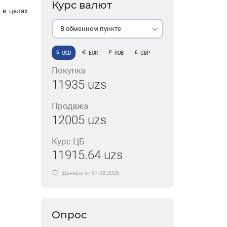
Курс валют
 в целях
В обменном пункте
USD
EUR
RUB
GBP
Покупка
11935 uzs
Продажа
12005 uzs
Курс ЦБ
11915.64 uzs
Данные от 07.08.2026
Опрос