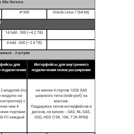
 Site Servers
4*300
Oracle Linux 7 (64 bit)
l
14 hdd - 300 (~4.2 TB)
4 hdd - 600 (~2.4 TB)
анных - 2 штуки
рфейсы для
Интерфейсы для внутреннего
о подключения
подключения полок расширения
 2 модулей (по
не менее 4 портов 12Gb SAS
у модулю на
широкого типа (wide-port) на
контроллер) с
массив.
енее чем 4
Поддержка типов интерфейсов и
кими портами
дисков, не менее – SAS, NL-SAS,
Gb FC каждый
SSD, HDD (15K, 10K, 7.2K RPM)