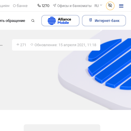
1270
Офисы и банкоматы
ациям
О банке
RU
ить обращение
Интернет-банк
271
Обновление: 15 апреля 2021, 11:18
..