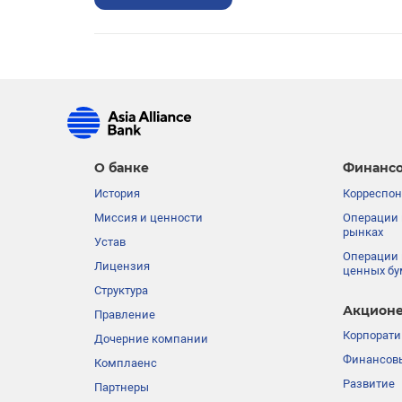
О банке
Финансо
История
Корреспон
Миссия и ценности
Операции 
рынках
Устав
Операции 
Лицензия
ценных бу
Структура
Акционе
Правление
Корпорати
Дочерние компании
Финансовы
Комплаенс
Развитие
Партнеры