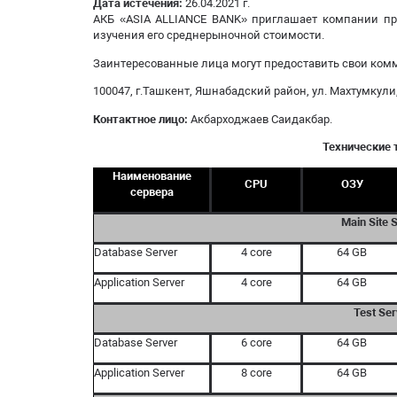
Дата истечения:
26.04.2021 г.
АКБ «ASIA ALLIANCE BANK» приглашает компании пр
изучения его среднерыночной стоимости.
Заинтересованные лица могут предоставить свои ком
100047, г.Ташкент, Яшнабадский район, ул. Махтумкули,
Контактное лицо:
Акбарходжаев Саидакбар.
Технические 
Наименование
CPU
ОЗУ
сервера
Main Site 
Database Server
4 core
64 GB
Application Server
4 core
64 GB
Test Ser
Database Server
6 core
64 GB
Application Server
8 core
64 GB