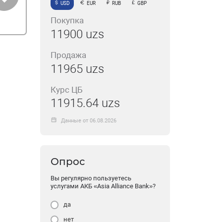
USD
EUR
RUB
GBP
Покупка
11900 uzs
Продажа
11965 uzs
Курс ЦБ
11915.64 uzs
Данные от 06.08.2026
Опрос
Вы регулярно пользуетесь
услугами АКБ «Asia Alliance Bank»?
да
нет