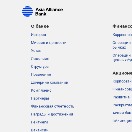
О банке
Финансо
История
Корреспон
Миссия и ценности
Операции 
рынках
Устав
Операции 
Лицензия
ценных бу
Структура
Акционе
Правление
Корпорати
Дочерние компании
Финансовы
Комплаенс
Развитие
Партнеры
Раскрыти
Финансовая отчетность
Акции бан
Награды и достижения
Облигации
Рейтинги
Вакансии