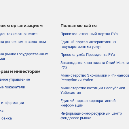
вым организациям
Полезные сайты
дентские отношения
Правительственный портал РУз.
на денежном и валютном
Единый портал интерактивных
государственных услуг
на рынке Государственных
Пресс-служба Президента РУз
маг
Законодательная палата Олий Мажли
РУз
рам и инвесторам
Министерство Экономики и Финансо
вное управление
Республики Узбек...
е показатели
Министерство юстиции Республики
Узбекистан
Единый портал корпоративной
е информации
информации
ка
Информационно-ресурсный центр
фондового рынка
 банка