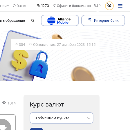
1270
Офисы и банкоматы
ациям
О банке
RU
ить обращение
Интернет-банк
304
Обновление: 27 октября 2023, 15:15
1014
Курс валют
В обменном пункте