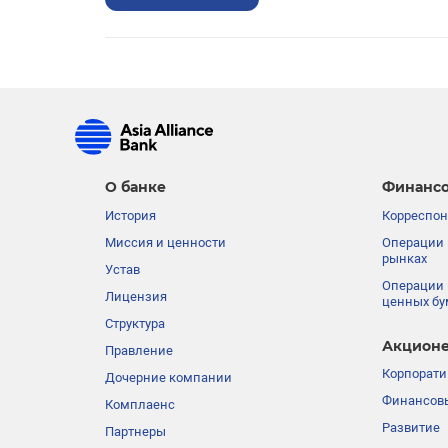
О банке
Финансо
История
Корреспон
Миссия и ценности
Операции 
рынках
Устав
Операции 
Лицензия
ценных бу
Структура
Акционе
Правление
Корпорати
Дочерние компании
Финансовы
Комплаенс
Развитие
Партнеры