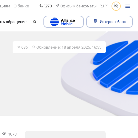
1270
Офисы и банкоматы
ациям
О банке
RU
ить обращение
Интернет-банк
686
Обновление: 18 апреля 2025, 16:55
1073