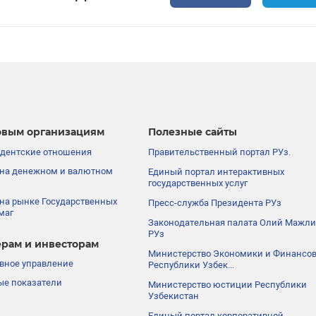
вым организациям
Полезные сайты
дентские отношения
Правительственный портал РУз.
на денежном и валютном
Единый портал интерактивных
государственных услуг
на рынке Государственных
Пресс-служба Президента РУз
маг
Законодательная палата Олий Мажли
РУз
рам и инвесторам
Министерство Экономики и Финансо
вное управление
Республики Узбек...
е показатели
Министерство юстиции Республики
Узбекистан
Единый портал корпоративной