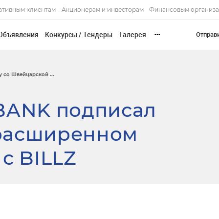
ативным клиентам
Акционерам и инвесторам
Финансовым организ
Объявления
Конкурсы / Тендеры
Галерея
Отправ
•••
 со Швейцарской ...
 BANK подписал
расширенном
с BILLZ