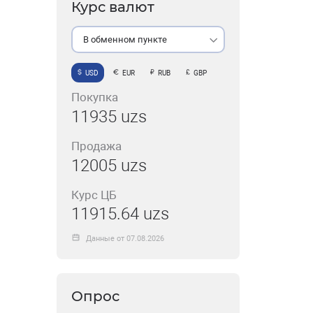
Курс валют
В обменном пункте
USD
EUR
RUB
GBP
Покупка
11935 uzs
Продажа
12005 uzs
Курс ЦБ
11915.64 uzs
Данные от 07.08.2026
Опрос