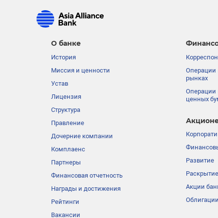
О банке
Финансо
История
Корреспон
Миссия и ценности
Операции 
рынках
Устав
Операции 
Лицензия
ценных бу
Структура
Акционе
Правление
Корпорати
Дочерние компании
Финансовы
Комплаенс
Развитие
Партнеры
Раскрыти
Финансовая отчетность
Акции бан
Награды и достижения
Облигации
Рейтинги
Вакансии