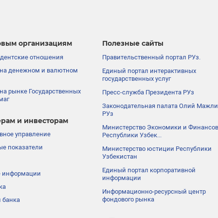
вым организациям
Полезные сайты
дентские отношения
Правительственный портал РУз.
на денежном и валютном
Единый портал интерактивных
государственных услуг
на рынке Государственных
Пресс-служба Президента РУз
маг
Законодательная палата Олий Мажли
РУз
рам и инвесторам
Министерство Экономики и Финансо
вное управление
Республики Узбек...
е показатели
Министерство юстиции Республики
Узбекистан
Единый портал корпоративной
е информации
информации
ка
Информационно-ресурсный центр
фондового рынка
 банка