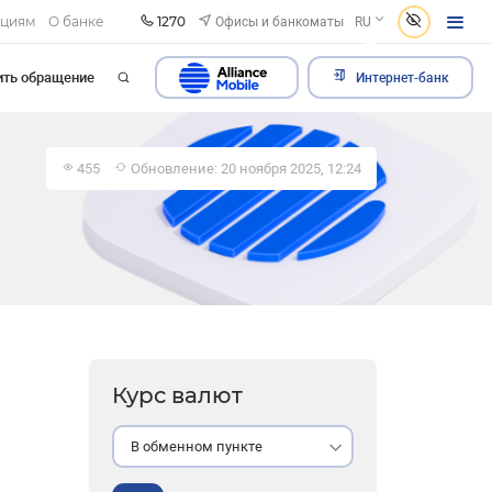
1270
Офисы и банкоматы
ациям
О банке
RU
ить обращение
Интернет-банк
455
Обновление: 20 ноября 2025, 12:24
Курс валют
В обменном пункте