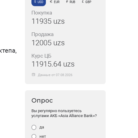
USD
EUR
RUB
GBP
Покупка
11935 uzs
Продажа
12005 uzs
тепа,
Курс ЦБ
11915.64 uzs
Данные от 07.08.2026
Опрос
Вы регулярно пользуетесь
услугами АКБ «Asia Alliance Bank»?
да
нет