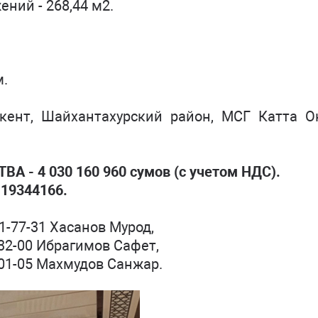
ний - 268,44 м2.
м.
кент, Шайхантахурский район, МСГ Катта Ок
 4 030 160 960 сумов (с учетом НДС).
 19344166.
1-77-31 Хасанов Мурод,
брагимов Сафет,
ахмудов Санжар.