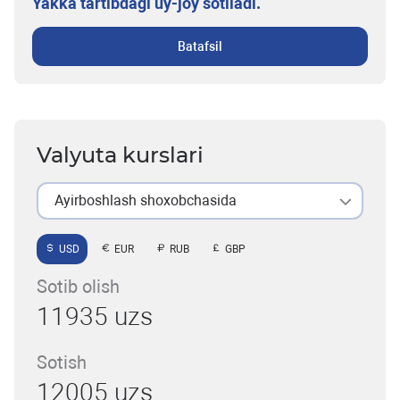
Yakka tartibdagi uy-joy sotiladi.
Batafsil
Valyuta kurslari
Ayirboshlash shoxobchasida
USD
EUR
RUB
GBP
Sotib olish
11935 uzs
Sotish
12005 uzs