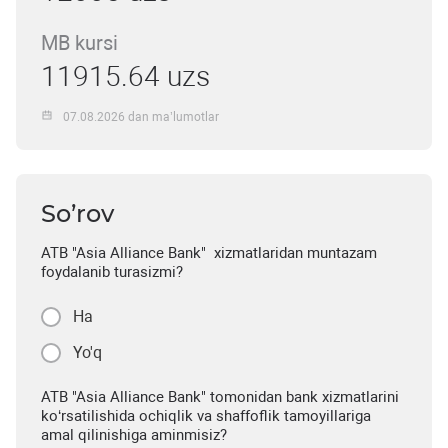
MB kursi
11915.64 uzs
07.08.2026 dan ma’lumotlar
So’rov
ATB "Asia Alliance Bank" xizmatlaridan muntazam
foydalanib turasizmi?
Ha
Yo'q
ATB "Asia Alliance Bank" tomonidan bank xizmatlarini
ko‘rsatilishida ochiqlik va shaffoflik tamoyillariga
amal qilinishiga aminmisiz?