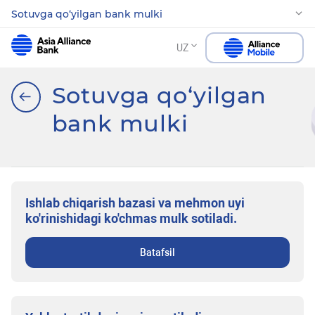
Sotuvga qo‘yilgan bank mulki
UZ
Sotuvga qo‘yilgan
bank mulki
Ishlab chiqarish bazasi va mehmon uyi
ko'rinishidagi ko'chmas mulk sotiladi.
Batafsil