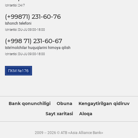
Ish tartibi: 24/7
(+99871) 231-60-76
Ishonch telefoni
Ish tartibi: DU-JU 09:00-18:00
(+998 71) 231-60-67
Iste'molchilar huquqlarini himoya qilish
Ish tartibi: DU-JU 09:00-18:00
Bank qonunchiligi
Obuna
Kengaytirilgan qidiruv
Sayt xaritasi
Aloqa
2009 – 2026 © ATB «Asia Alliance Bank»