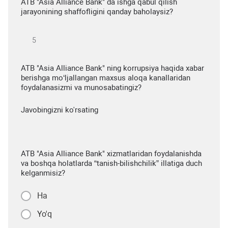
ATB "Asia Alliance Bank" da ishga qabul qilish
jarayonining shaffofligini qanday baholaysiz?
ATB "Asia Alliance Bank" ning korrupsiya haqida xabar
berishga mo‘ljallangan maxsus aloqa kanallaridan
foydalanasizmi va munosabatingiz?
Javobingizni ko'rsating
ATB "Asia Alliance Bank" xizmatlaridan foydalanishda
va boshqa holatlarda “tanish-bilishchilik” illatiga duch
kelganmisiz?
Ha
Yo'q