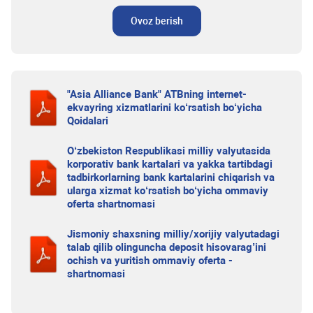
Ovoz berish
"Asia Alliance Bank" ATBning internet-
ekvayring xizmatlarini ko‘rsatish bo‘yicha
Qoidalari
O‘zbekiston Respublikasi milliy valyutasida
korporativ bank kartalari va yakka tartibdagi
tadbirkorlarning bank kartalarini chiqarish va
ularga xizmat ko‘rsatish bo‘yicha ommaviy
oferta shartnomasi
Jismoniy shaxsning milliy/xorijiy valyutadagi
talab qilib olinguncha deposit hisovarag’ini
ochish va yuritish ommaviy oferta -
shartnomasi