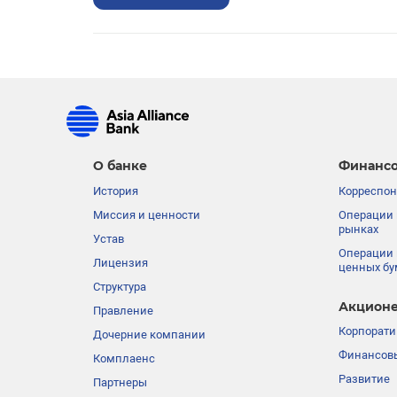
О банке
Финансо
История
Корреспон
Миссия и ценности
Операции 
рынках
Устав
Операции 
Лицензия
ценных бу
Структура
Акционе
Правление
Корпорати
Дочерние компании
Финансовы
Комплаенс
Развитие
Партнеры