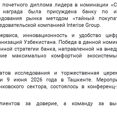
оен почетного диплома лидера в номинации «
я награда была присуждена банку по и
едования рынка методом «тайный покупат
довательской компанией Interise Group.
ервиса, инновационность и удобство циф
анизаций Узбекистана. Победа в данной номи
нной стратегии банка, направленной на внед
ние максимально комфортной экосистем
атов исследования и торжественная цере
и 9 июня 2026 года в Ташкенте. Меропри
ковского сектора, состоялось в конференц-
лиентов за доверие, а команду за вы