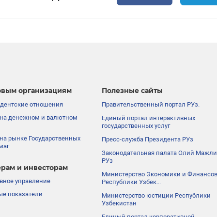
вым организациям
Полезные сайты
дентские отношения
Правительственный портал РУз.
на денежном и валютном
Единый портал интерактивных
государственных услуг
на рынке Государственных
Пресс-служба Президента РУз
маг
Законодательная палата Олий Мажли
РУз
рам и инвесторам
Министерство Экономики и Финансо
вное управление
Республики Узбек...
е показатели
Министерство юстиции Республики
Узбекистан
Единый портал корпоративной