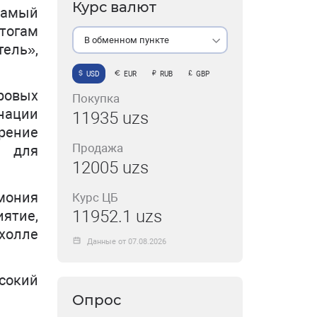
Курс валют
Самый
тогам
В обменном пункте
ель»,
USD
EUR
RUB
GBP
ровых
Покупка
нации
11935 uzs
рение
Продажа
ы для
12005 uzs
мония
Курс ЦБ
11952.1 uzs
ятие,
холле
Данные от 07.08.2026
сокий
Опрос