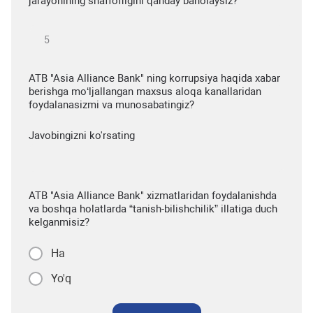
jarayonining shaffofligini qanday baholaysiz?
ATB "Asia Alliance Bank" ning korrupsiya haqida xabar
berishga mo‘ljallangan maxsus aloqa kanallaridan
foydalanasizmi va munosabatingiz?
Javobingizni ko'rsating
ATB "Asia Alliance Bank" xizmatlaridan foydalanishda
va boshqa holatlarda “tanish-bilishchilik” illatiga duch
kelganmisiz?
Ha
Yo'q