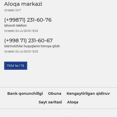
Aloqa markazi
Ish tartibi: 24/7
(+99871) 231-60-76
Ishonch telefoni
Ish tartibi: DU-JU 09:00-18:00
(+998 71) 231-60-67
Iste'molchilar huquqlarini himoya qilish
Ish tartibi: DU-JU 09:00-18:00
Bank qonunchiligi
Obuna
Kengaytirilgan qidiruv
Sayt xaritasi
Aloqa