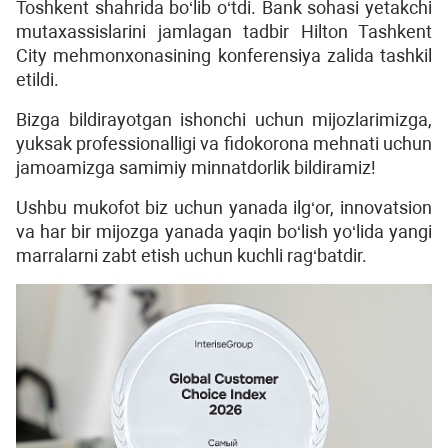
Toshkent shahrida bo‘lib o‘tdi. Bank sohasi yetakchi
mutaxassislarini jamlagan tadbir Hilton Tashkent
City mehmonxonasining konferensiya zalida tashkil
etildi.
Bizga bildirayotgan ishonchi uchun mijozlarimizga,
yuksak professionalligi va fidokorona mehnati uchun
jamoamizga samimiy minnatdorlik bildiramiz!
Ushbu mukofot biz uchun yanada ilg‘or, innovatsion
va har bir mijozga yanada yaqin bo‘lish yo‘lida yangi
marralarni zabt etish uchun kuchli rag‘batdir.