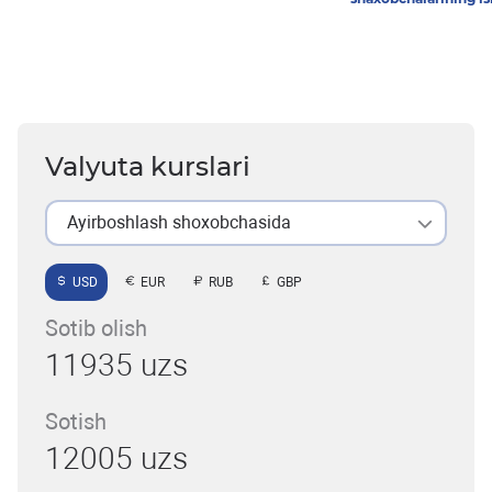
Valyuta kurslari
Ayirboshlash shoxobchasida
USD
EUR
RUB
GBP
Sotib olish
11935 uzs
Sotish
12005 uzs