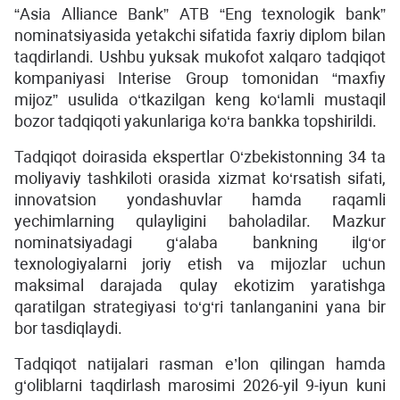
“Asia Alliance Bank” ATB “Eng texnologik bank”
nominatsiyasida yetakchi sifatida faxriy diplom bilan
taqdirlandi. Ushbu yuksak mukofot xalqaro tadqiqot
kompaniyasi Interise Group tomonidan “maxfiy
mijoz” usulida o‘tkazilgan keng ko‘lamli mustaqil
bozor tadqiqoti yakunlariga ko‘ra bankka topshirildi.
Tadqiqot doirasida ekspertlar O‘zbekistonning 34 ta
moliyaviy tashkiloti orasida xizmat ko‘rsatish sifati,
innovatsion yondashuvlar hamda raqamli
yechimlarning qulayligini baholadilar. Mazkur
nominatsiyadagi g‘alaba bankning ilg‘or
texnologiyalarni joriy etish va mijozlar uchun
maksimal darajada qulay ekotizim yaratishga
qaratilgan strategiyasi to‘g‘ri tanlanganini yana bir
bor tasdiqlaydi.
Tadqiqot natijalari rasman e’lon qilingan hamda
g‘oliblarni taqdirlash marosimi 2026-yil 9-iyun kuni