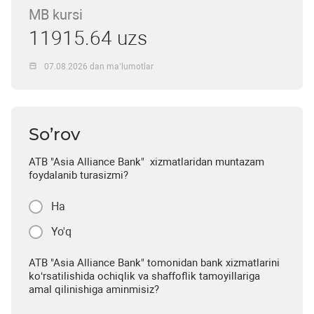
MB kursi
11915.64 uzs
07.08.2026 dan ma’lumotlar
So’rov
ATB "Asia Alliance Bank" xizmatlaridan muntazam
foydalanib turasizmi?
Ha
Yo'q
ATB "Asia Alliance Bank" tomonidan bank xizmatlarini
ko‘rsatilishida ochiqlik va shaffoflik tamoyillariga
amal qilinishiga aminmisiz?