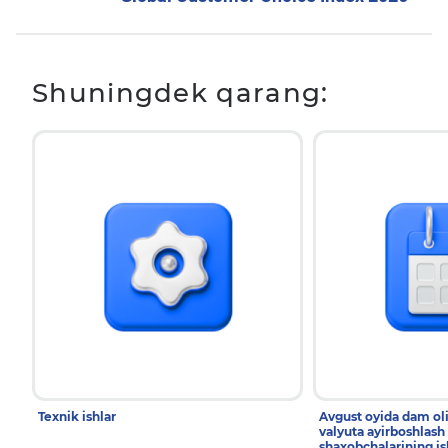
Shuningdek qarang:
Texnik ishlar
Avgust oyida dam ol
valyuta ayirboshlash
shaxobchalarining is