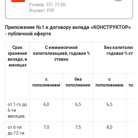
Размер:
351.72 КБ
Формат:
PDF
Приложение №1 к договору вклада «КОНСТРУКТОР»
- публичной оферте
Срок
С ежемесячной
Без капитализа
хранения
капитализацией, годовая %
годовая % став
вклада, в
ставка
месяцах
с
без
с
пополнением
пополнения
пополнением
поп
от 1-го до
6,0
6,5
6,5
6-ти
месяцев
от 6-ти
7,0
7,5
8,0
до 12-ти