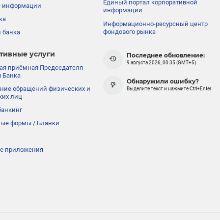
Единый портал корпоративной
е информации
информации
ка
Информационно-ресурсный центр
фондового рынка
 банка
тивные услуги
Последнее обновление:
9 августа 2026, 00:35 (GMT+5)
ая приёмная Председателя
 Банка
Обнаружили ошибку?
ние обращений физических и
Выделите текст и нажмите Ctrl+Enter
ких лиц
банкинг
ые формы / Бланки
е приложения