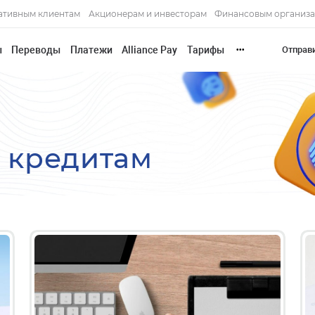
ативным клиентам
Акционерам и инвесторам
Финансовым организ
ы
Переводы
Платежи
Alliance Pay
Тарифы
Отправ
•••
 кредитам