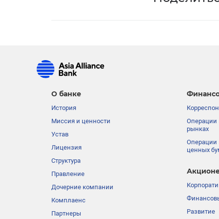
О банке
Финансо
История
Корреспон
Миссия и ценности
Операции 
рынках
Устав
Операции 
Лицензия
ценных бу
Структура
Акционе
Правление
Корпорати
Дочерние компании
Финансовы
Комплаенс
Развитие
Партнеры