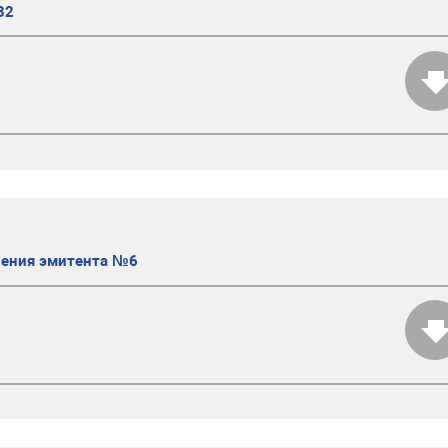
32
ления эмитента №6