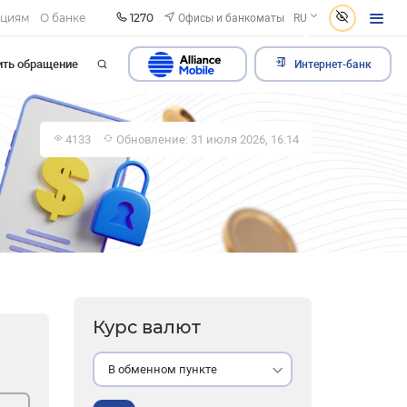
1270
Офисы и банкоматы
ациям
О банке
RU
ить обращение
Интернет-банк
4133
Обновление: 31 июля 2026, 16:14
Курс валют
В обменном пункте