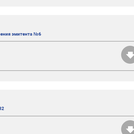
ления эмитента №6
32