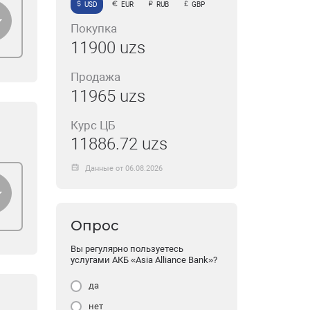
USD
EUR
RUB
GBP
Покупка
11900 uzs
Продажа
11965 uzs
Курс ЦБ
11886.72 uzs
Данные от 06.08.2026
Опрос
Вы регулярно пользуетесь
услугами АКБ «Asia Alliance Bank»?
да
нет