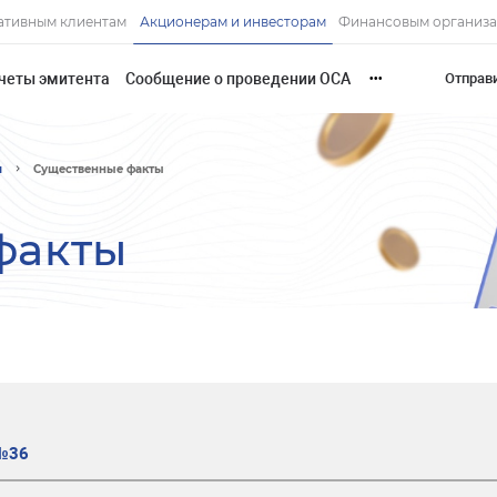
ативным клиентам
Акционерам и инвесторам
Финансовым организ
четы эмитента
Сообщение о проведении ОСА
Отправ
•••
и
Существенные факты
факты
 №36