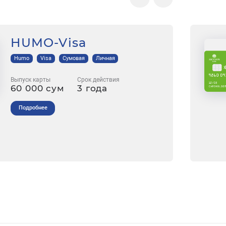
HUMO-Visa
Humo
Visa
Сумовая
Личная
Выпуск карты
Срок действия
60 000 сум
3 года
Подробнее