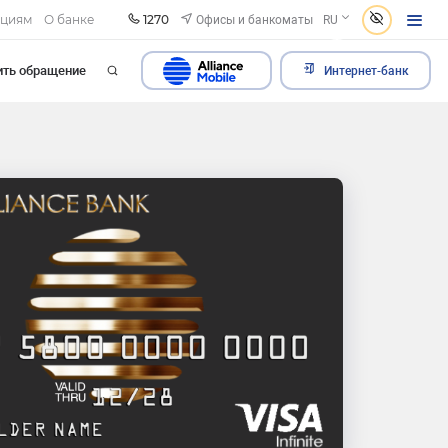
1270
Офисы и банкоматы
ациям
О банке
RU
ить обращение
Интернет-банк