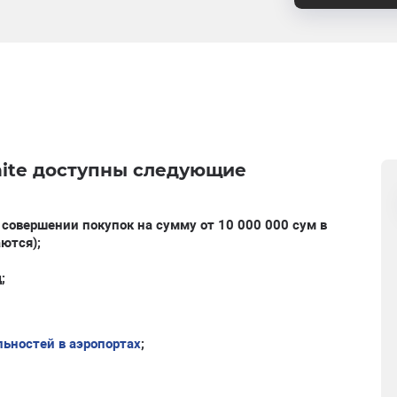
nite
доступны следующие
и совершении покупок на сумму от 10 000 000 сум в
аются)
;
;
ьностей в аэропортах
;