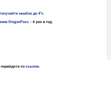
получайте кешбэк до 4%;
амме DragonPass
– 6 раз в год;
 перейдите по
ссылке
.