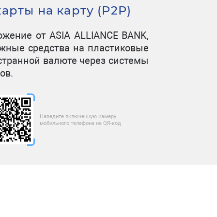
арты на карту (P2P)
ложение от ASIA ALLIANCE BANK,
ежные средства на пластиковые
остранной валюте через системы
ов.
Наведите включенную камеру
мобильного телефона на QR-код