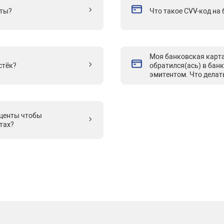
рты?
Что такое CVV-код на
Моя банковская карта
стёк?
обратился(ась) в бан
эмитентом. Что делат
центы чтобы
тах?