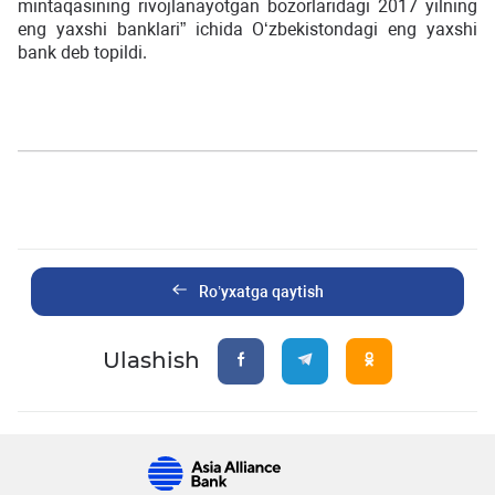
mintaqasining rivojlanayotgan bozorlaridagi 2017 yilning
eng yaxshi banklari” ichida O‘zbekistondagi eng yaxshi
bank deb topildi.
Ro’yxatga qaytish
Ulashish