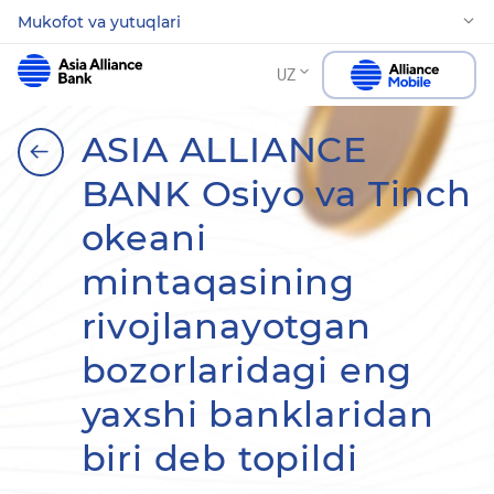
Mukofot va yutuqlari
UZ
ASIA ALLIANCE
BANK Osiyo va Tinch
okeani
mintaqasining
rivojlanayotgan
bozorlaridagi eng
yaxshi banklaridan
biri deb topildi