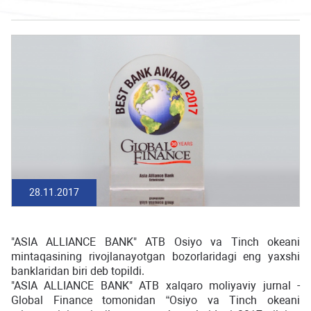
28.11.2017
"ASIA ALLIANCE BANK" ATB Osiyo va Tinch okeani
mintaqasining rivojlanayotgan bozorlaridagi eng yaxshi
banklaridan biri deb topildi.
"ASIA ALLIANCE BANK" ATB xalqaro moliyaviy jurnal -
Global Finance tomonidan “Osiyo va Tinch okeani