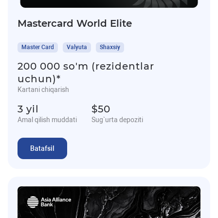
Mastercard World Elite
Master Card
Valyuta
Shaxsiy
200 000 so'm (rezidentlar
uchun)*
Kartani chiqarish
3 yil
$50
Amal qilish muddati
Sug`urta depoziti
Batafsil