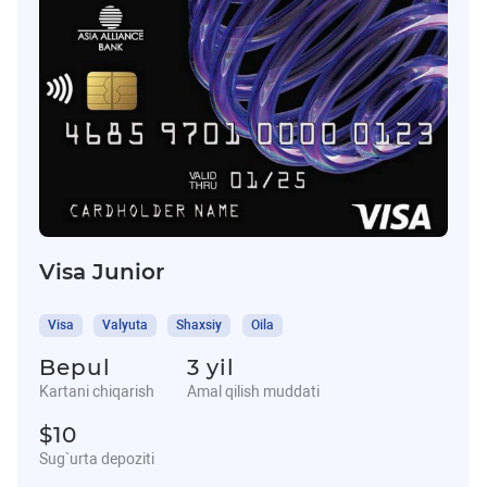
Visa Junior
Visa
Valyuta
Shaxsiy
Oila
Bepul
3 yil
Kartani chiqarish
Amal qilish muddati
$10
Sug`urta depoziti