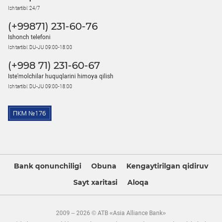
Ish tartibi: 24/7
(+99871) 231-60-76
Ishonch telefoni
Ish tartibi: DU-JU 09:00-18:00
(+998 71) 231-60-67
Iste'molchilar huquqlarini himoya qilish
Ish tartibi: DU-JU 09:00-18:00
Bank qonunchiligi
Obuna
Kengaytirilgan qidiruv
Sayt xaritasi
Aloqa
2009 – 2026 © ATB «Asia Alliance Bank»