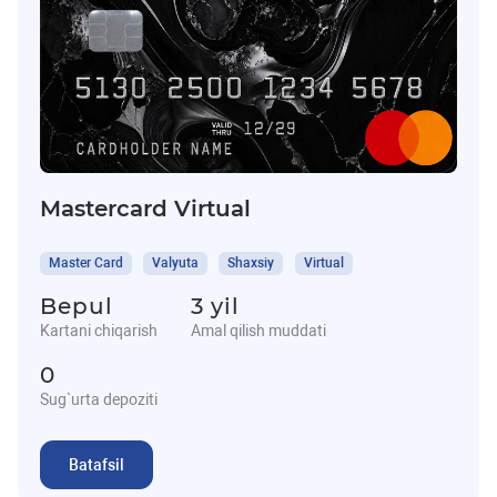
Mastercard Virtual
Master Card
Valyuta
Shaxsiy
Virtual
Bepul
3 yil
Kartani chiqarish
Amal qilish muddati
0
Sug`urta depoziti
Batafsil