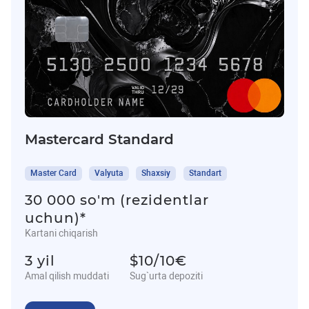
Mastercard Standard
Master Card
Valyuta
Shaxsiy
Standart
30 000 so'm (rezidentlar
uchun)*
Kartani chiqarish
3 yil
$10/10€
Amal qilish muddati
Sug`urta depoziti