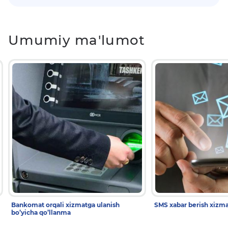
Umumiy ma'lumot
Bankomat orqali xizmatga ulanish
SMS xabar berish xizma
bo’yicha qo’llanma