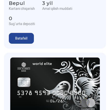
Bepul
3 yil
Kartani chiqarish
Amal qilish muddati
0
Sug`urta depoziti
Batafsil