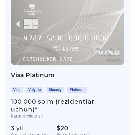
Visa Platinum
Visa
Valyuta
Shaxsiy
Platinum
100 000 so'm (rezidentlar
uchun)*
Kartani chiqarish
3 yil
$20
Amal qilish muddati
Sug`urta depoziti