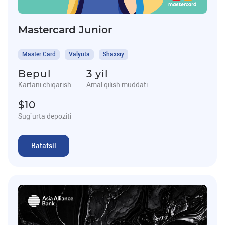
Mastercard Junior
Master Card
Valyuta
Shaxsiy
Bepul
3 yil
Kartani chiqarish
Amal qilish muddati
$10
Sug`urta depoziti
Batafsil