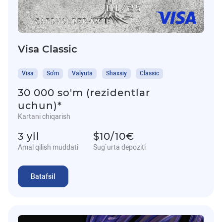
Visa Classic
Visa
So'm
Valyuta
Shaxsiy
Classic
30 000 so'm (rezidentlar
uchun)*
Kartani chiqarish
3 yil
$10/10€
Amal qilish muddati
Sug`urta depoziti
Batafsil