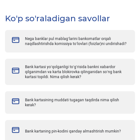
Ko'p so'raladigan savollar
Nega banklar pul mablag‘larini bankomatlar orqali
naqdlashtirishda komissiya to‘lovlari (foizlar)ni undirishadi?
Bank kartasi yo‘qolganligi to‘g‘risida bankni xabardor
qilganimdan va karta blokirovka qilinganidan so‘ng bank
kartasi topildi. Nima qilish kerak?
Bank kartasining muddati tugagan taqdirda nima qilish
kerak?
Bank kartaning pin-kodini qanday almashtirish mumkin?