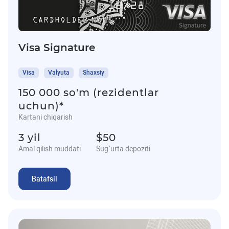
Visa Signature
Visa
Valyuta
Shaxsiy
150 000 so'm (rezidentlar
uchun)*
Kartani chiqarish
3 yil
$50
Amal qilish muddati
Sug`urta depoziti
Batafsil