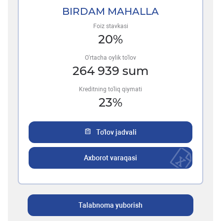
BIRDAM MAHALLA
Foiz stavkasi
20
%
O'rtacha oylik to'lov
264 939
sum
Kreditning to'liq qiymati
23
%
To'lov jadvali
Axborot varaqasi
Talabnoma yuborish