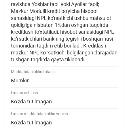
ravishda Yoshlar faoli yoki Ayollar faoli;
Mazkur Modulli kredit bo'yicha hisobot
sanasidagi NPL ko'rsatkichi ushbu mahsulot
qoldig'iga nisbatan 1%dan oshgan taqdirda
kreditlash to'xtatiladi, hisobot sanasidagi NPL
ko'rsatkichlari bankning tegishli boshqarmasi
tomonidan taqdim etib boriladi. Kreditlash
mazkur NPL ko'rsatkichi belgilangan darajadan
tushgan taqdirda qayta tiklanadi.
Muddatidan oldin to'lash
Mumkin
Limitni oshirish
Ko'zda tutilmagan
Limitni muddatidan oldin yopish
Ko'zda tutilmagan