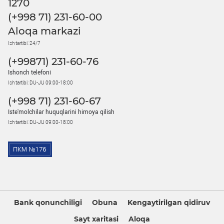
1270
(+998 71) 231-60-00
Aloqa markazi
Ish tartibi: 24/7
(+99871) 231-60-76
Ishonch telefoni
Ish tartibi: DU-JU 09:00-18:00
(+998 71) 231-60-67
Iste'molchilar huquqlarini himoya qilish
Ish tartibi: DU-JU 09:00-18:00
Bank qonunchiligi
Obuna
Kengaytirilgan qidiruv
Sayt xaritasi
Aloqa