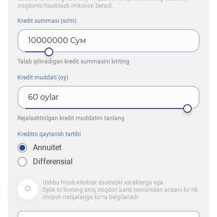
miqdorini hisoblash imkonini beradi.
Kredit summasi (so'm)
10000000
Сум
Talab qilinadigan kredit summasini kiriting
Kredit muddati (oy)
60
oylar
Rejalashtirilgan kredit muddatini tanlang
Kreditni qaytarish tartibi
Annuitet
Differensial
Ushbu hisob-kitoblar dastlabki xarakterga ega.
Oylik to‘lovning aniq miqdori bank tomonidan arizani ko‘rib
chiqish natijalariga ko‘ra belgilanadi.