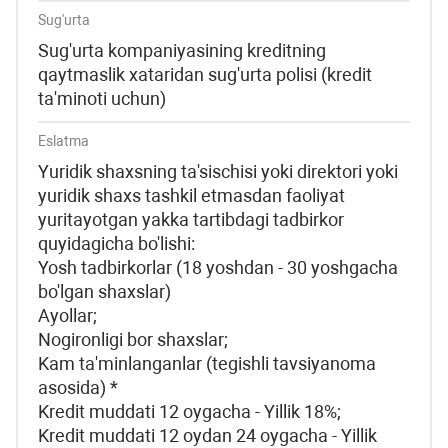
Sug'urta
Sug'urta kompaniyasining kreditning
qaytmaslik xataridan sug'urta polisi (kredit
ta'minoti uchun)
Eslatma
Yuridik shaxsning ta'sischisi yoki direktori yoki
yuridik shaxs tashkil etmasdan faoliyat
yuritayotgan yakka tartibdagi tadbirkor
quyidagicha bo'lishi:
Yosh tadbirkorlar (18 yoshdan - 30 yoshgacha
bo'lgan shaxslar)
Ayollar;
Nogironligi bor shaxslar;
Kam ta'minlanganlar (tegishli tavsiyanoma
asosida) *
Kredit muddati 12 oygacha - Yillik 18%;
Kredit muddati 12 oydan 24 oygacha - Yillik