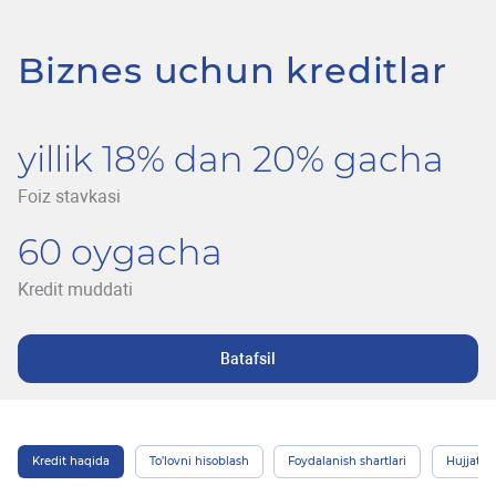
Biznes uchun kreditlar
yillik 18% dan 20% gacha
Foiz stavkasi
60 oygacha
Kredit muddati
Batafsil
Kredit haqida
To’lovni hisoblash
Foydalanish shartlari
Hujjatlar