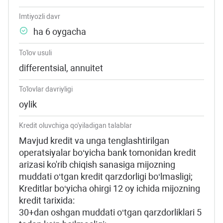
Imtiyozli davr
ha 6 оygаchа
To'lov usuli
differentsial, annuitet
To'lovlar davriyligi
oylik
Kredit oluvchiga qo'yiladigan talablar
Mavjud kredit va unga tenglashtirilgan
operatsiyalar bo‘yicha bank tomonidan kredit
arizasi ko'rib chiqish sanasiga mijozning
muddati o‘tgan kredit qarzdorligi bo‘lmasligi;
Kreditlar bo‘yicha ohirgi 12 oy ichida mijozning
kredit tarixida:
30+dan oshgan muddati o‘tgan qarzdorliklari 5