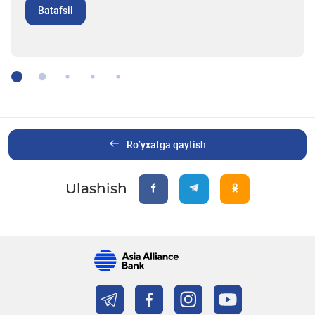
Batafsil
Ro’yxatga qaytish
Ulashish