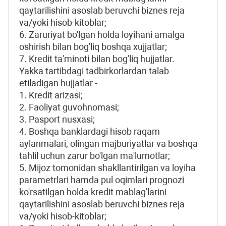
qaytarilishini asoslab beruvchi biznes reja
va/yoki hisob-kitoblar;
6. Zaruriyat bo'lgan holda loyihani amalga
oshirish bilan bog'liq boshqa xujjatlar;
7. Kredit ta'minoti bilan bog'liq hujjatlar.
Yakkа tаrtibdаgi tаdbirkоrlаrdаn tаlаb
etilаdigаn hujjаtlаr -
1. Krеdit аrizаsi;
2. Fаоliyat guvоhnоmаsi;
3. Pаspоrt nusхаsi;
4. Boshqa banklardagi hisob raqam
aylanmalari, olingan majburiyatlar va boshqa
tahlil uchun zarur bo'lgan ma'lumotlar;
5. Mijoz tomonidan shakllantirilgan va loyiha
parametrlari hamda pul oqimlari prognozi
ko'rsatilgan holda kredit mablag'larini
qaytarilishini asoslab beruvchi biznes reja
va/yoki hisob-kitoblar;