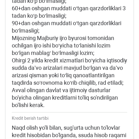
tadan ko‘p bo‘lmasligi;
60+dan oshgan muddati o‘tgan qarzdorliklari 3
tadan ko‘p bo‘lmasligi;
90+dan oshgan muddati o‘tgan qarzdorliklari
bo‘lmasligi;
Mijozning Majburiy ijro byurosi tomonidan
ochilgan ijro ishi bo‘yicha to‘lanishi lozim
bo‘lgan mablag‘ bo‘lmasligi lozim;
Ohirgi 2 yilda kredit xizmatlari bo‘yicha iqtisodiy
sudda daʼvo arizalari mavjud bo‘lgan va daʼvo
arizasi qisman yoki to‘liq qanoatlantirilgan
taqdirda so‘rovnoma ko‘rib chiqilib, rad etiladi;
Avval olingan davlat va ijtimoiy dasturlar
bo'yicha olingan kreditlarni to'liq so'ndirilgan
bo'lishi kerak.
Kredit berish tartibi
Naqd olish yo'li bilan, sug'urta uchun to'lovlar
kredit hisobidan bo'lganda, ssuda hisob raqami