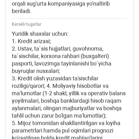
orqali sug'urta kompaniyasiga yo'naltirib
beriladi.
Kerakli hujjatlar
Yuridik shaxslar uchun:
1. Krеdit аrizаsi;
2. Ustаv, tа`sis hujjаtlаri, guvоhnоmа,
tа`sischilаr, kоrхоnа rаhbаri (buхgаltеri)
pаspоrti, lаvоzimgа tаyinlаnishi bo`yichа
buyruqlаr nusхаlаri;
3. Kredit olish yuzasidan ta'sischilar
roziligi/qarori; 4. Moliyaviy hisobotlar va
ma'lumotlar (1-2 shakl, yillik va operativ balans
yoyilmalari, boshqa banklardagi hisob raqam
aylanmalari, olingan majburiyatlar va boshqa
tahlil uchun zarur bo'lgan ma'lumotlar);
5. Mijoz tomonidan shakllantirilgan va loyiha
parametrlari hamda pul oqimlari prognozi
ko'rsatilgan holda kredit mablag'larini