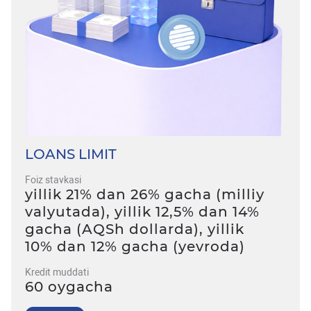
LOANS LIMIT
Foiz stavkasi
yillik 21% dan 26% gacha (milliy
valyutada), yillik 12,5% dan 14%
gacha (AQSh dollarda), yillik
10% dan 12% gacha (yevroda)
Kredit muddati
60 oygacha