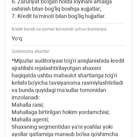
6. Zaruriyat bo'lgan holda loyihani amalga
oshirish bilan bog'liq boshqa xujjatlar;
7. Kredit ta'minoti bilan bog'liq hujjatlar.
Kredit berish va xizmat ko'rsatish uchun komissiya
Yo‘q
Qo'shimcha shartlar
*Mijozlar auditoriyasi to'g'ri aniqlanishida kredit
ajratilishi rejalashtirilayotgan shaxsni
haqiqatda ushbu mahsulot shartlariga to'g'ri
kelishi bo'yicha tavsiyanoma rasmiylashtiriladi
va bunda quyidagi ma'sullar tomonidan
imzolanadi:
Mahalla raisi;
Mahallaga birtirilgan hokim yordamchisi;
Mahalla agenti;
Shaxsning segmentidan ya'ni yoshlar yoki
ayollar qatlamiga mansub bo'lsa qo'shimcha