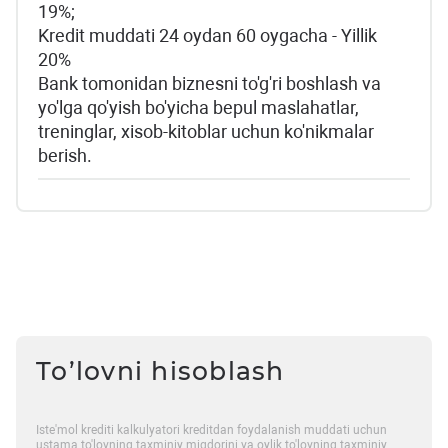
19%;
Kredit muddati 24 oydan 60 oygacha - Yillik
20%
Bank tomonidan biznesni to'g'ri boshlash va
yo'lga qo'yish bo'yicha bepul maslahatlar,
treninglar, xisob-kitoblar uchun ko'nikmalar
berish.
To’lovni hisoblash
Iste'mol krediti kalkulyatori kreditdan foydalanish muddati uchun
ustama to'lovning taxminiy miqdorini va oylik to'lovning taxminiy