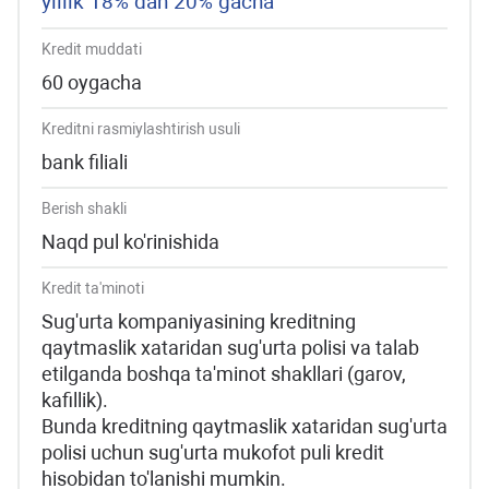
yillik 18% dan 20% gacha
Kredit muddati
60 oygacha
Kreditni rasmiylashtirish usuli
bank filiali
Berish shakli
Naqd pul ko'rinishida
Kredit ta'minoti
Sug'urta kompaniyasining kreditning
qaytmaslik xataridan sug'urta polisi va talab
etilganda boshqa ta'minot shakllari (garov,
kafillik).
Bunda kreditning qaytmaslik xataridan sug'urta
polisi uchun sug'urta mukofot puli kredit
hisobidan to'lanishi mumkin.