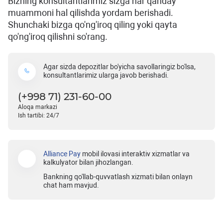
Bizning konsultantlarimiz sizga har qanday
muammoni hal qilishda yordam berishadi.
Shunchaki bizga qo'ng'iroq qiling yoki qayta
qo'ng'iroq qilishni so'rang.
Agar sizda depozitlar bo'yicha savollaringiz bo'lsa,
konsultantlarimiz ularga javob berishadi.
(+998 71) 231-60-00
Aloqa markazi
Ish tartibi: 24/7
Alliance Pay
mobil ilovasi interaktiv xizmatlar va
kalkulyator bilan jihozlangan.
Bankning qo'llab-quvvatlash xizmati bilan onlayn
chat ham mavjud.