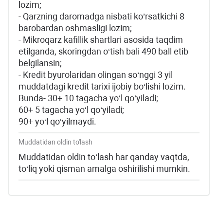
lozim;
- Qarzning daromadga nisbati ko’rsatkichi 8
barobardan oshmasligi lozim;
- Mikroqarz kafillik shartlari asosida taqdim
etilganda, skoringdan o‘tish bali 490 ball etib
belgilansin;
- Kredit byurolaridan olingan so‘nggi 3 yil
muddatdagi kredit tarixi ijobiy bo‘lishi lozim.
Bunda- 30+ 10 tagacha yo‘l qo‘yiladi;
60+ 5 tagacha yo‘l qo‘yiladi;
90+ yo‘l qo‘yilmaydi.
Muddatidan oldin to'lash
Muddatidan oldin to‘lash har qanday vaqtda,
to‘liq yoki qisman amalga oshirilishi mumkin.