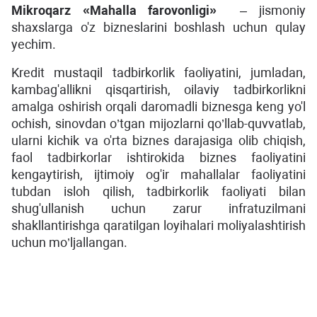
Mikroqarz «
Mahalla farovonligi
»
– jismoniy
shaxslarga o'z bizneslarini boshlash uсhun qulay
yechim.
Kredit mustaqil tadbirkorlik faoliyatini, jumladan,
kambag'allikni qisqartirish, oilaviy tadbirkorlikni
amalga oshirish orqali daromadli biznesga keng yo'l
ochish, sinovdan o’tgan mijozlarni qo’llab-quvvatlab,
ulаrni kichik va o'rta biznes darajasiga olib chiqish,
faol tadbirkorlar ishtirokida biznes faoliyatini
kengaytirish, ijtimoiy og'ir mahallalar faoliyatini
tubdan isloh qilish, tadbirkorlik faoliyati bilan
shug'ullanish uchun zarur infratuzilmani
shakllantirishga qaratilgan loyihalari moliyalashtirish
uchun mo’ljallangan.