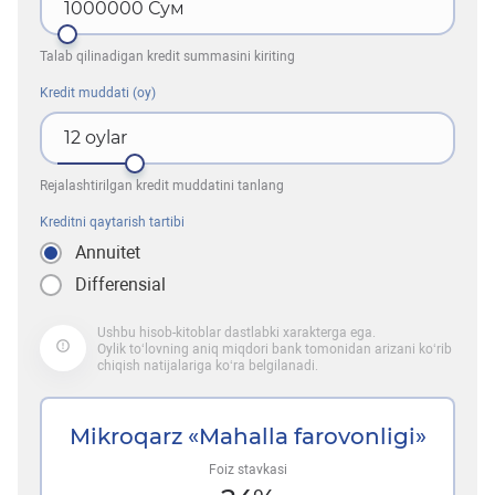
1000000
Сум
Talab qilinadigan kredit summasini kiriting
Kredit muddati (oy)
12
oylar
Rejalashtirilgan kredit muddatini tanlang
Kreditni qaytarish tartibi
Annuitet
Differensial
Ushbu hisob-kitoblar dastlabki xarakterga ega.
Oylik to‘lovning aniq miqdori bank tomonidan arizani ko‘rib
chiqish natijalariga ko‘ra belgilanadi.
Mikroqarz «Mahalla farovonligi»
Foiz stavkasi