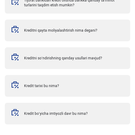
Tijorat bankidan kredit olishda bankka qanday ta'minot
turlarini taqdim etish mumkin?
Kreditni qayta moliyalashtirish nima degani?
Kreditni so‘ndirishning qanday usullari mavjud?
Kredit tarixi bu nima?
Kredit bo‘yicha imtiyozli davr bu nima?