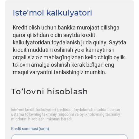
Iste’mol kalkulyatori
Kredit olish uchun bankka murojaat qilishga
qaror qilishdan oldin saytda kredit
kalkulyatoridan foydalanish juda qulay. Saytda
kredit muddatini oshirish yoki kamaytirish
orqali siz o'z mablag'ingizdan kelib chiqib oylik
to'lovni amalga oshirish kerak bo'lgan eng
maqul varyantni tanlashingiz mumkin.
To’lovni hisoblash
Iste'mol krediti kalkulyatori kreditdan foydalanish muddati uchun
ustama to'lovning taxminiy miqdorini va oylik to'lovning taxminiy
miqdorini hisoblash imkonini beradi.
Kredit summasi (so'm)