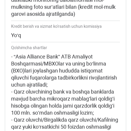
mulkning foto sur’atlari bilan (kredit mol-mulk
garovi asosida ajratilganda)
Kredit berish va xizmat ko'rsatish uchun komissiya
Yo‘q
Qo'shimcha shartlar
- “Asia Alliance Bank” ATB Amaliyot
Boshqarmasi/MBXOlar va uning bo‘linma
(BXO)lari joylashgan hududda istiqomat
qiluvchi fuqarolarga tadbirkorlikni rivojlantirish
uchun ajratiladi;
- Qarz oluvchining bank va boshqa banklarda
mavjud barcha mikroqarz mablagʻlari qoldigʻi
hisobga olingan holda jami qarzdorlik qoldigʻi
100 mln. soʻmdan oshmasligi lozim;
- Qarz oluvchi/Birgalikda qarz oluvchi/Kafilning
qarz yuki ko‘rsatkichi 50 foizdan oshmasligi