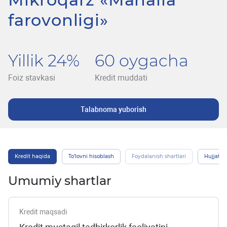
farovonligi»
Yillik 24%
60 oygacha
Foiz stavkasi
Kredit muddati
Talabnoma yuborish
Kredit haqida
To’lovni hisoblash
Foydalanish shartlari
Hujjatlar
Umumiy shartlar
Kredit maqsadi