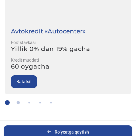
Avtokredit «Autocenter»
Foiz stavkasi
Yillik 0% dan 19% gacha
Kredit muddati
60 oygacha
Batafsil
Ro’yxatga qaytish