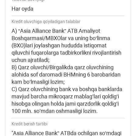
Har oyda
Kredit oluvchiga qo'yiladigan talablar
A) “Asia Alliance Bank” ATB Amaliyot
Boshqarmasi/MBXOlar va uning bo‘linma
(BXO)lari joylashgan hududda istiqomat
qiluvchi fuqarolarga tadbirkorlikni rivojlantirish
uchun ajratiladi;
B) Qarz oluvchi/Birgalikda qarz oluvchining
alohida sof daromadi BHMning 6 barobaridan
kam bo’lmasligi lozim;
C) Qarz oluvchining bank va boshqa banklarda
mavjud barcha mikroqarz mablagʻlari qoldigʻi
hisobga olingan holda jami qarzdorlik qoldigʻi
100 mln. soʻmdan oshmasligi lozim.
Kredit berish tartibi
"Asia Alliance Bank” ATBda ochilgan so’mdagi