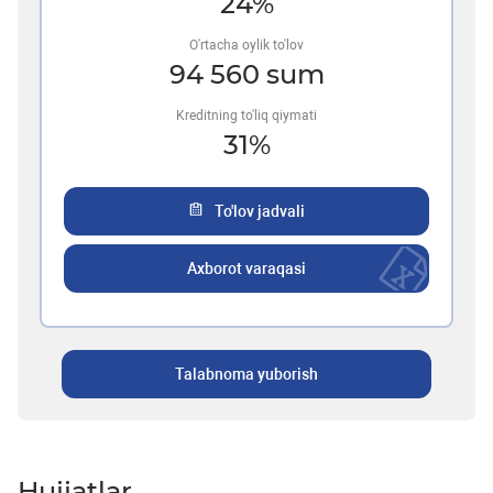
24
%
O'rtacha oylik to'lov
94 560
sum
Kreditning to'liq qiymati
31
%
To'lov jadvali
Axborot varaqasi
Talabnoma yuborish
Hujjatlar