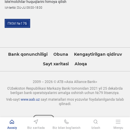
Iste'molchilar huquqlarini himoya qilish
Ish tartibi: DU-JU 09:00-18:00
Bank qonunchiligi
Obuna
Kengaytirilgan qidiruv
Sayt xaritasi
Aloqa
2009 – 2026 © ATB «Asia Alliance Bank»
O'zbekiston Respublikasi Markaziy Banki tomonidan 2021 yil 25 dekabrda
berilgan bank operatsiyalarini amalga oshirish uchun №79 litsenziya.
Veb-sayt
www.aab.uz
sayt materiallari mos yozuvlar foydalanilganda talab
qilinadi.
Asosiy
Biz xaritada
Biz bilan bog’lanish
Izlash
Menyu