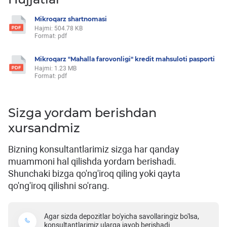
Mikroqarz shartnomasi
Hajmi: 504.78 KB
Format: pdf
Mikroqarz "Mahalla farovonligi" kredit mahsuloti pasporti
Hajmi: 1.23 MB
Format: pdf
Sizga yordam berishdan
xursandmiz
Bizning konsultantlarimiz sizga har qanday
muammoni hal qilishda yordam berishadi.
Shunchaki bizga qo'ng'iroq qiling yoki qayta
qo'ng'iroq qilishni so'rang.
Agar sizda depozitlar bo'yicha savollaringiz bo'lsa,
konsultantlarimiz ularga javob berishadi.