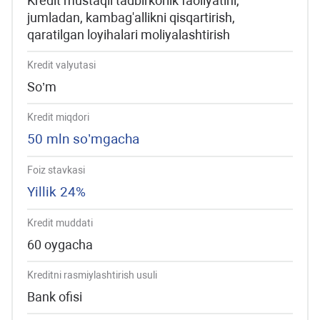
Kredit mustaqil tadbirkorlik faoliyatini,
jumladan, kambag'allikni qisqartirish,
qaratilgan loyihalari moliyalashtirish
Kredit valyutasi
So’m
Kredit miqdori
50 mln so’mgacha
Foiz stavkasi
Yillik 24%
Kredit muddati
60 oygacha
Kreditni rasmiylashtirish usuli
Bank ofisi