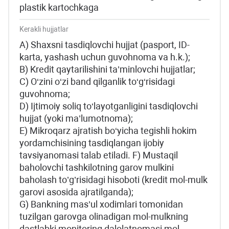
plastik kartochkaga
Kerakli hujjatlar
А) Shaxsni tasdiqlovchi hujjat (pasport, ID-
karta, yashash uchun guvohnoma va h.k.);
B) Kredit qaytarilishini ta’minlovchi hujjatlar;
C) O‘zini o‘zi band qilganlik to‘g‘risidagi
guvohnoma;
D) Ijtimoiy soliq to‘layotganligini tasdiqlovchi
hujjat (yoki ma’lumotnoma);
E) Mikroqarz ajratish bo‘yicha tegishli hokim
yordamchisining tasdiqlangan ijobiy
tavsiyanomasi talab etiladi. F) Mustaqil
baholovchi tashkilotning garov mulkini
baholash to’g’risidagi hisoboti (kredit mol-mulk
garovi asosida ajratilganda);
G) Bankning mas’ul xodimlari tomonidan
tuzilgan garovga olinadigan mol-mulkning
dastlabki monitoring dalolatnomasi mol-