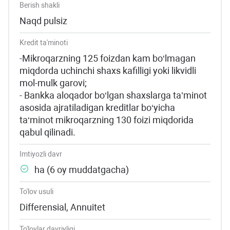
Berish shakli
Naqd pulsiz
Kredit ta'minoti
-Mikroqarzning 125 foizdan kam bo‘lmagan
miqdorda uchinchi shaxs kafilligi yoki likvidli
mol-mulk garovi;
- Bankka aloqador bo‘lgan shaxslarga ta’minot
asosida ajratiladigan kreditlar bo‘yicha
ta‘minot mikroqarzning 130 foizi miqdorida
qabul qilinadi.
Imtiyozli davr
ha (6 oy muddatgacha)
To'lov usuli
Differensial, Annuitet
To'lovlar davriyligi