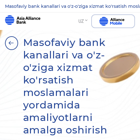
Masofaviy bank kanallari va o'z-o'ziga xizmat ko'rsatish mo
UZ
Masofaviy bank
kanallari va o'z-
o'ziga xizmat
ko'rsatish
moslamalari
yordamida
amaliyotlarni
amalga oshirish