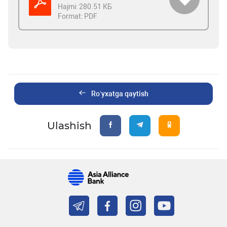
Hajmi:
280.51 КБ
Format:
PDF
Ro’yxatga qaytish
Ulashish