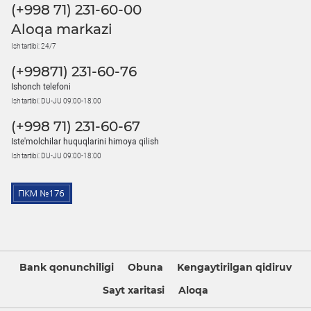
(+998 71) 231-60-00
Aloqa markazi
Ish tartibi: 24/7
(+99871) 231-60-76
Ishonch telefoni
Ish tartibi: DU-JU 09:00-18:00
(+998 71) 231-60-67
Iste'molchilar huquqlarini himoya qilish
Ish tartibi: DU-JU 09:00-18:00
Bank qonunchiligi
Obuna
Kengaytirilgan qidiruv
Sayt xaritasi
Aloqa