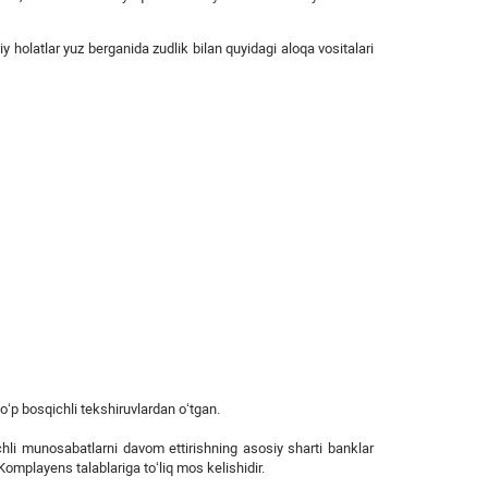
 holatlar yuz berganida zudlik bilan quyidagi aloqa vositalari
ko‘p bosqichli tekshiruvlardan o‘tgan.
hli munosabatlarni davom ettirishning asosiy sharti banklar
 Komplayens talablariga to‘liq mos kelishidir.