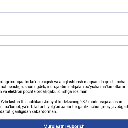
idagi murojaatni ko‘rib chiqish va aniqlashtirish maqsadida qo‘shimcha
mot berishga, shuningdek, murojaatim natijalari bo‘yicha ma’lumotlarni
on va elektron pochta orqali qabul qilishga roziman.
O‘zbekiston Respublikasi Jinoyat kodeksining 237-moddasiga asosan
n ma’lumot, ya’ni bila turib yolg‘on xabar berganlik uchun jinoiy javobgarl
da tutilganligidan xabardorman.
Murojaatni yuborish