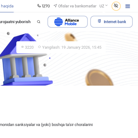
1270
Ofislar va bankomatlar
 haqida
UZ
rojaatni yuborish
Internet-bank
3220
Yangilash: 19 January 2026, 15:45
omonidan sanksiyalar va (yoki) boshqa ta'sir choralarini