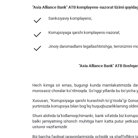
"Asia Alliance Bank"
ATB komplayens-nazorat tizimi quyidagil
Sanksiyaviy komplayens;
Korrupsiyaga qarshi komplayens-nazorat;
Jinoiy daromadlarni legallashtirishga, terrorizmni mo
"Asia Alliance Bank"
ATB Boshqaru
Hech kimga sir emas, bugungi kunda mamlakatimizda davlat
murosasiz choralar ko’rilmoqda. So‘nggi yillarda bu bo‘yicha 
Xususan, “Korrupsiyaga qarshi kurashish to‘g‘risida”gi Qonun
yurtimizda korrupsiya bilan bog‘liq huquqbuzarliklarning oldin
Shuni alohida taʼkidlamoqchimanki, bank sifatida biz korrupsi
balki jamiyatning ishonch muhitiga ham katta putur yetkazadi
ustuvor vazifamizdir.
Biz barcha faoliyat jarayonlarimizda ochiqlik va shaffoflikni 