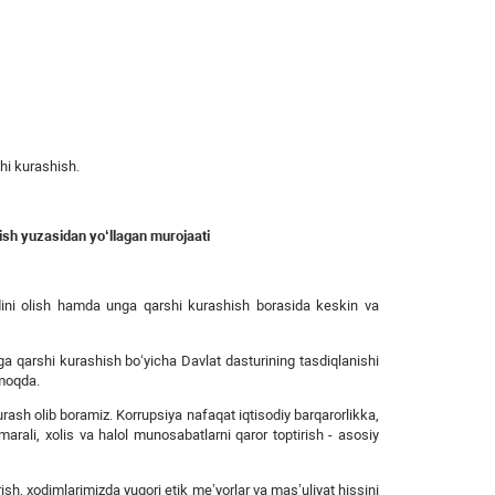
shi kurashish.
sh yuzasidan yo‘llagan murojaati
dini olish hamda unga qarshi kurashish borasida keskin va
ga qarshi kurashish bo‘yicha Davlat dasturining tasdiqlanishi
lamoqda.
rash olib boramiz. Korrupsiya nafaqat iqtisodiy barqarorlikka,
arali, xolis va halol munosabatlarni qaror toptirish - asosiy
ish, xodimlarimizda yuqori etik meʼyorlar va masʼuliyat hissini