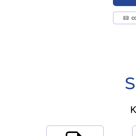
c
S
K