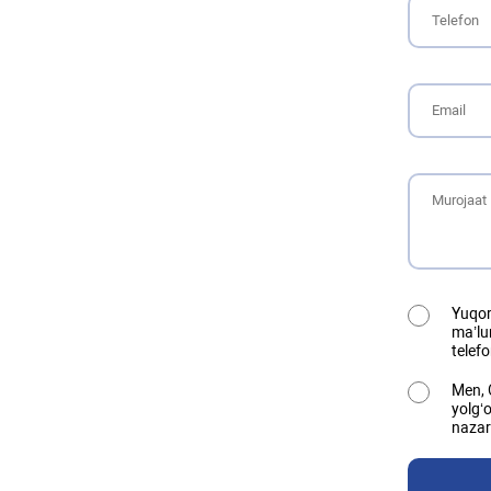
Yuqor
ma’lu
telef
Men, 
yolg‘o
nazar