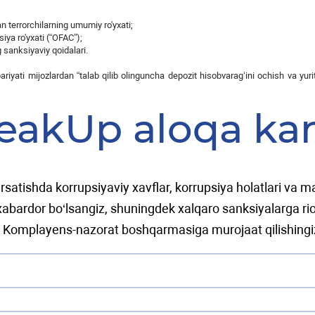
n terrorchilarning umumiy ro'yxati;
ya ro'yxati (“OFAC”);
 sanksiyaviy qoidalari.
bariyati mijozlardan “talab qilib olinguncha depozit hisobvarag‘ini ochish va 
eakUp aloqa kan
rsatishda korrupsiyaviy xavflar, korrupsiya holatlari va 
abardor bo‘lsangiz, shuningdek xalqaro sanksiyalarga rio
 Komplayens-nazorat boshqarmasiga murojaat qilishing