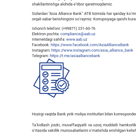
shakllantirishga alohida eʼtibor qaratmoqdamiz.
Sizlardan "Asia Alliance Bank" ATB tizimida har qanday ko’rin
orqali xabar berishingizni so‘raymiz. Korrupsiyaga qarshi ku
Ishonch telefoni: (+99871) 231-60-76
Elektron pochta:
compliance@aab.uz
Internetdagi sahifa:
www.aab.uz
Facebook:
https://www.facebook.com/AsiaAllianceBank
Instagram:
https://www.instagram.com/asia_alliance_bank
Telegram:
https://t.me/asiaalliancebank
Hozirgi vaqtda Bank yirik moliya institutlari bilan korrespond
Ta’kidlash joizki, muvaffaqiyatli va uzoq muddatli hamkorl
o‘rtasida vakillik munosabatlarini o‘rnatishda erishilgan kelis