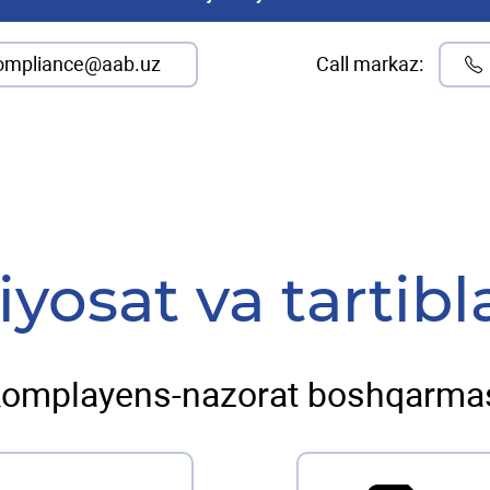
ompliance@aab.uz
Call markaz:
iyosat va tartibl
omplayens-nazorat boshqarma