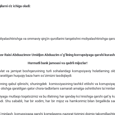
arni o'z ichiga oladi:
liyalashtirishga va ommaviy qirg'in qurollarini tarqatishni moliyalashtirishga qar
v Raisi Abduazimov Umidjon Abduazim o’g’lining korrupsiyaga qarshi kurashi
Hurmatli bank jamoasi va qadrli mijozlar!
 va jamiyat boshqaruvining turli sohalaridagi korrupsiyaviy holatlarning ol
yaratilgan huquqiy baza ham so‘zimizni tasdiqlaydi.
ning qabul qilinishi, shuningdek komissiyasining tashkil etilishi va korrupsiya
i olishga qaratilgan qator chora-tadbirlarni samarali amalga oshirilishini taʼmin
yaga mutlaqo toqatsizmiz va bu illatning har qanday ko‘rinishiga qarshi qatʼiy ku
. Shu sababli, har bir xodim, har bir mijoz va hamkorimiz bilan birgalikda sam
taʼminlash, korrupsiyaga qarshi komplayens-nazorat tizimini doimiy takomillashtir