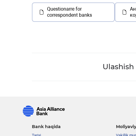
Questionarre for
Ан
correspondent banks
ко
Ulashish
Bank haqida
Moliyaviy
Tarixi
Vakillik mu