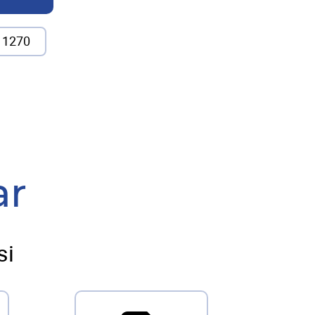
1270
ar
si