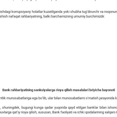
ishdagi korrupsiyaviy holatlar kuzatilganda yoki shubha tug‘diruvchi va noqonuniy
rashish nafaqat rahbariyatning, balki barchamizning umumiy burchimizdir.
Bank rahbariyatining sanksiyalarga rioya qilish masalalari bo'yicha bayonoti
entlik munosabatlariga ega bo‘lib, ular bilan munosabatlarni o‘rnatish jarayonida 
ik, shuningdek, bugungi kunga qadar yuqorida qayd etilgan banklar bilan ishonc
huvlarga qat’iy rioya qilish, xususan, Bank faoliyati va ichki qoidalarining xalqaro