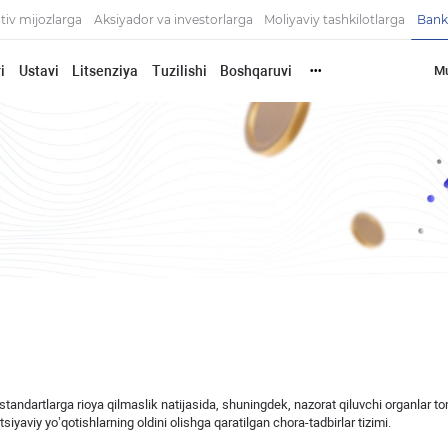
tiv mijozlarga
Aksiyador va investorlarga
Moliyaviy tashkilotlarga
Bank
i
Ustavi
Litsenziya
Tuzilishi
Boshqaruvi
Mu
•••
 standartlarga rioya qilmaslik natijasida, shuningdek, nazorat qiluvchi organlar t
tsiyaviy yo’qotishlarning oldini olishga qaratilgan chora-tadbirlar tizimi.