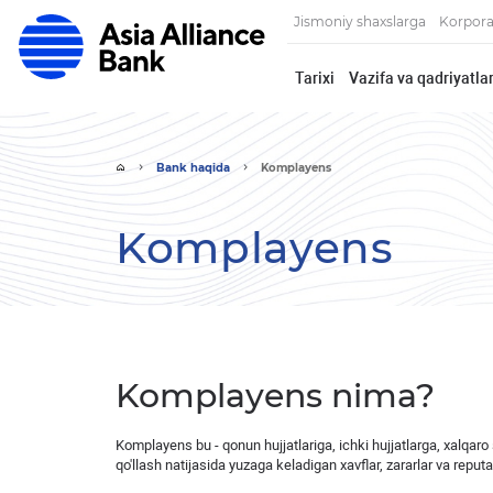
Jismoniy shaxslarga
Korpora
Tarixi
Vazifa va qadriyatlar
Bank haqida
Komplayens
Komplayens
Komplayens nima?
Komplayens bu - qonun hujjatlariga, ichki hujjatlarga, xalqaro
qo'llash natijasida yuzaga keladigan xavflar, zararlar va reputa