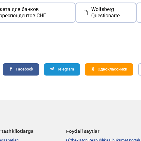
кета для банков
Wolfsberg
рреспондентов СНГ
Questionarre
Facebook
Telegram
Одноклассники
 tashkilotlarga
Foydali saytlar
nosabatlari
O`zbekiston Respublikasi hukumat portali