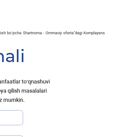
yuritish bo‘yicha Shartnoma - Ommaviy oferta”dagi Komplayens
ali
manfaatlar to‘qnashuvi
ya qilish masalalari
iz mumkin.