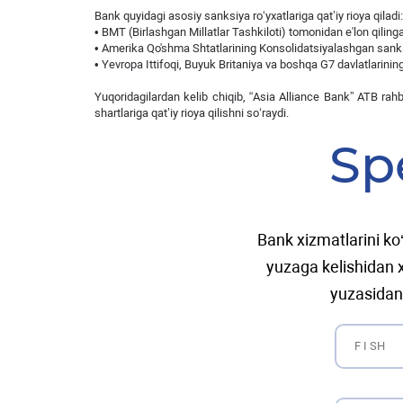
Bank quyidagi asosiy sanksiya ro‘yxatlariga qat’iy rioya qiladi:
• BMT (Birlashgan Millatlar Tashkiloti) tomonidan e'lon qilinga
• Amerika Qo'shma Shtatlarining Konsolidatsiyalashgan sanksi
• Yevropa Ittifoqi, Buyuk Britaniya va boshqa G7 davlatlarining
Yuqoridagilardan kelib chiqib, “Asia Alliance Bank” ATB rah
shartlariga qat’iy rioya qilishni so‘raydi.
Sp
Bank xizmatlarini ko‘
yuzaga kelishidan x
yuzasidan