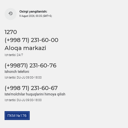
Oxirgi yangilanish:
9 August 2026, 00:35 (GMT+5)
1270
(+998 71) 231-60-00
Aloqa markazi
Ish tartibi: 24/7
(+99871) 231-60-76
Ishonch telefoni
Ish tartibi: DU-JU 09:00-18:00
(+998 71) 231-60-67
Iste'molchilar huquqlarini himoya qilish
Ish tartibi: DU-JU 09:00-18:00