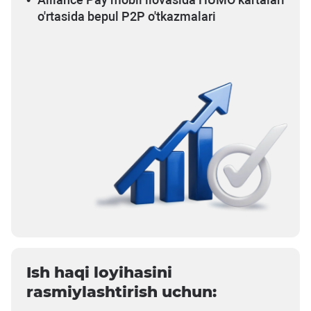
o'rtasida bepul P2P o'tkazmalari
Ish haqi loyihasini
rasmiylashtirish uchun: