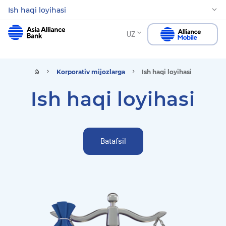
Ish haqi loyihasi
UZ
Korporativ mijozlarga
Ish haqi loyihasi
Ish haqi loyihasi
Batafsil