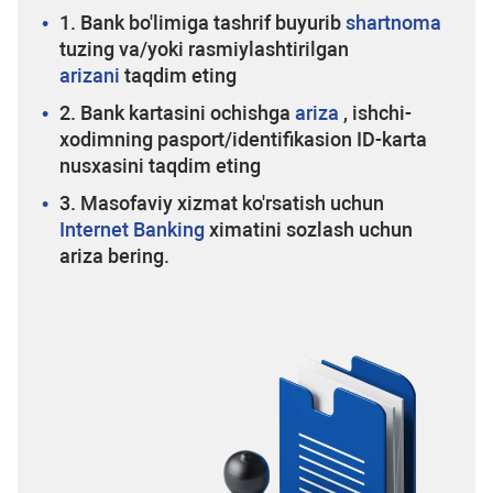
•
1. Bank bo'limiga tashrif buyurib
shartnoma
tuzing va/yoki rasmiylashtirilgan
arizani
taqdim eting
•
2. Bank kartasini ochishga
ariza
, ishchi-
xodimning pasport/identifikasion ID-karta
nusxasini taqdim eting
•
3. Masofaviy xizmat ko'rsatish uchun
Internet Banking
ximatini sozlash uchun
ariza bering.