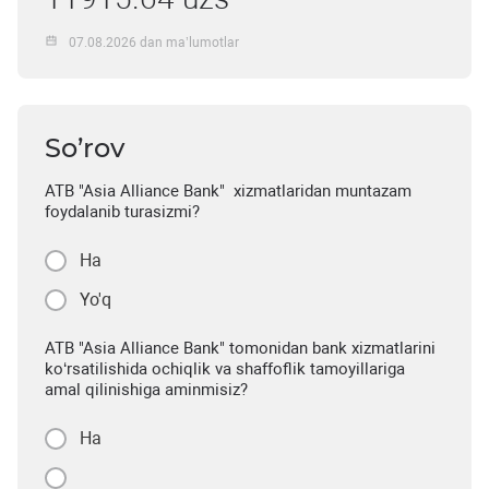
07.08.2026 dan ma’lumotlar
So’rov
ATB "Asia Alliance Bank" xizmatlaridan muntazam
foydalanib turasizmi?
Ha
Yo'q
ATB "Asia Alliance Bank" tomonidan bank xizmatlarini
ko‘rsatilishida ochiqlik va shaffoflik tamoyillariga
amal qilinishiga aminmisiz?
Ha