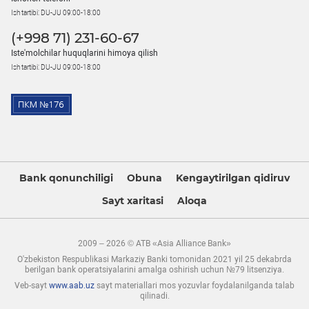
Ish tartibi: DU-JU 09:00-18:00
(+998 71) 231-60-67
Iste'molchilar huquqlarini himoya qilish
Ish tartibi: DU-JU 09:00-18:00
Bank qonunchiligi
Obuna
Kengaytirilgan qidiruv
Sayt xaritasi
Aloqa
2009 – 2026 © ATB «Asia Alliance Bank»
O'zbekiston Respublikasi Markaziy Banki tomonidan 2021 yil 25 dekabrda
berilgan bank operatsiyalarini amalga oshirish uchun №79 litsenziya.
Veb-sayt
www.aab.uz
sayt materiallari mos yozuvlar foydalanilganda talab
qilinadi.