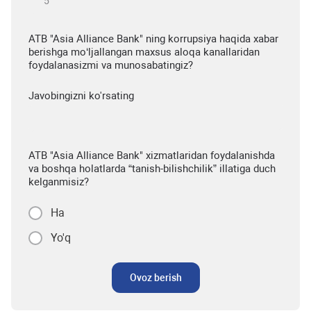
ATB "Asia Alliance Bank" ning korrupsiya haqida xabar
berishga mo‘ljallangan maxsus aloqa kanallaridan
foydalanasizmi va munosabatingiz?
Javobingizni ko'rsating
ATB "Asia Alliance Bank" xizmatlaridan foydalanishda
va boshqa holatlarda “tanish-bilishchilik” illatiga duch
kelganmisiz?
Ha
Yo'q
Ovoz berish