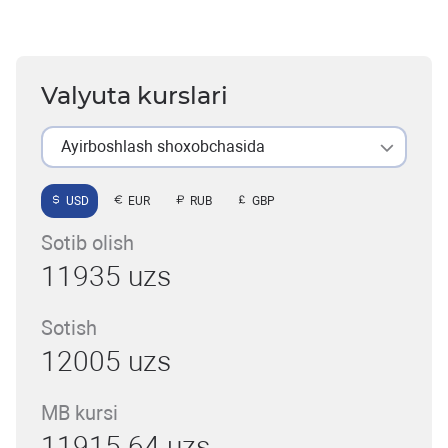
Valyuta kurslari
Ayirboshlash shoxobchasida
USD
EUR
RUB
GBP
Sotib olish
11935 uzs
Sotish
12005 uzs
MB kursi
11915.64 uzs