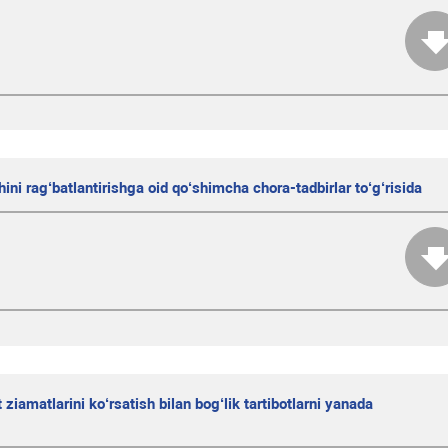
lishini rag‘batlantirishga oid qo‘shimcha chora-tadbirlar to‘g‘risida
 ziamatlarini ko‘rsatish bilan bog‘lik tartibotlarni yanada