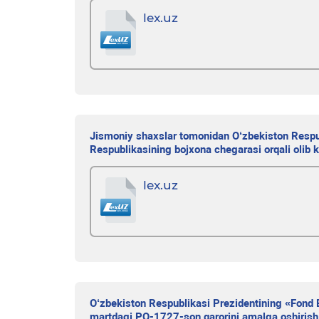
lex.uz
Jismoniy shaxslar tomonidan O‘zbekiston Respub
Respublikasining bojxona chegarasi orqali olib ki
lex.uz
O‘zbekiston Respublikasi Prezidentining «Fond Bo
martdagi PQ-1727-son qarorini amalga oshirish 