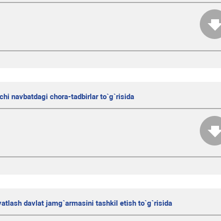
nchi navbatdagi chora-tadbirlar to`g`risida
quvatlash davlat jamg`armasini tashkil etish to`g`risida