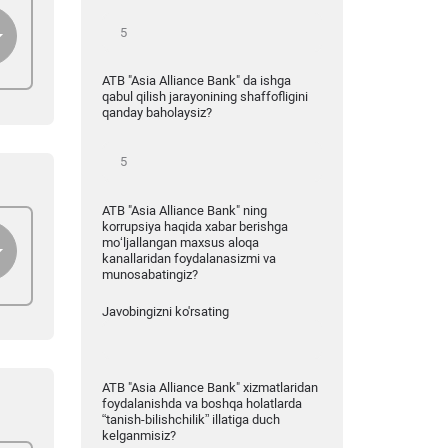
ATB "Asia Alliance Bank" da ishga
qabul qilish jarayonining shaffofligini
qanday baholaysiz?
ATB "Asia Alliance Bank" ning
korrupsiya haqida xabar berishga
mo‘ljallangan maxsus aloqa
kanallaridan foydalanasizmi va
munosabatingiz?
Javobingizni ko'rsating
ATB "Asia Alliance Bank" xizmatlaridan
foydalanishda va boshqa holatlarda
“tanish-bilishchilik” illatiga duch
kelganmisiz?