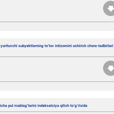
 yurituvchi subyektlarning to‘lov intizomini oshirish chora-tadbirlari
cha pul mablag‘larini indeksatsiya qilish to‘g‘risida