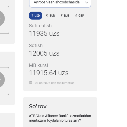
Ayirboshlash shoxobchasida
USD
EUR
RUB
GBP
Sotib olish
11935 uzs
Sotish
12005 uzs
MB kursi
11915.64 uzs
07.08.2026 dan ma’lumotlar
So’rov
ATB "Asia Alliance Bank" xizmatlaridan
muntazam foydalanib turasizmi?