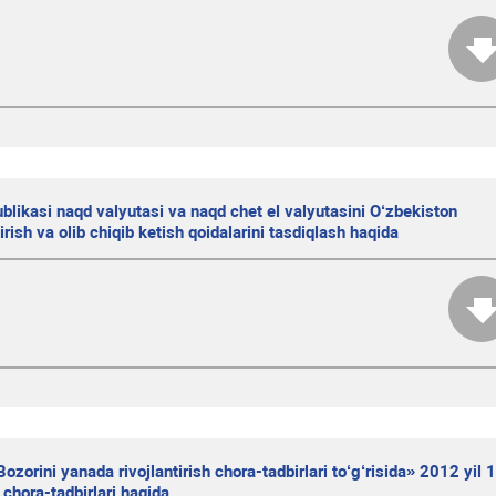
likasi naqd valyutasi va naqd chet el valyutasini O‘zbekiston
rish va olib chiqib ketish qoidalarini tasdiqlash haqida
zorini yanada rivojlantirish chora-tadbirlari to‘g‘risida» 2012 yil 
chora-tadbirlari haqida