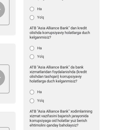
Ha
Yo'q
ATB "Asia Alliance Bank" dan kredit
olishda korrupsiyaviy holatlarga duch
kelganmisiz?
Ha
Yo'q
ATB "Asia Alliance Bank" da bank
xizmatlaridan foydalanishda (kredit
olishdan tashqari) korrupsiyaviy
holatlarga duch kelganmisiz?
Ha
Yo'q
ATB "Asia Alliance Bank" xodimlarining
xizmat vazifasini bajarish jarayonida
korrupsiyaga oid holatlar yuz berish
ehtimolini qanday baholaysiz?