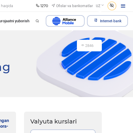
1270
Ofislar va bankomatlar
 haqida
UZ
rojaatni yuborish
Internet-bank
2846
ng
angan
Valyuta kurslari
hora-