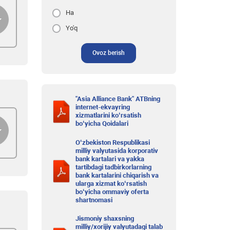
Ha
Yo'q
Ovoz berish
"Asia Alliance Bank" ATBning
internet-ekvayring
xizmatlarini ko‘rsatish
bo‘yicha Qoidalari
O‘zbekiston Respublikasi
milliy valyutasida korporativ
bank kartalari va yakka
tartibdagi tadbirkorlarning
bank kartalarini chiqarish va
ularga xizmat ko‘rsatish
bo‘yicha ommaviy oferta
shartnomasi
Jismoniy shaxsning
milliy/xorijiy valyutadagi talab