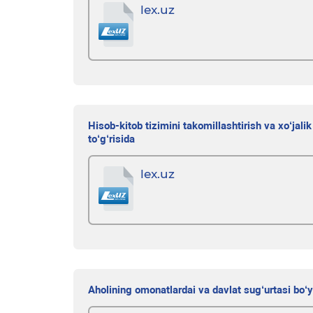
lex.uz
Hisob-kitob tizimini takomillashtirish va xo‘jalik
to‘g‘risida
lex.uz
Aholining omonatlardai va davlat sug‘urtasi bo‘yi