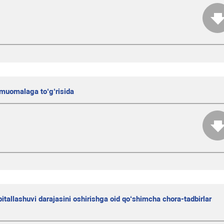
 muomalaga to‘g‘risida
pitallashuvi darajasini oshirishga oid qo‘shimcha chora-tadbirlar