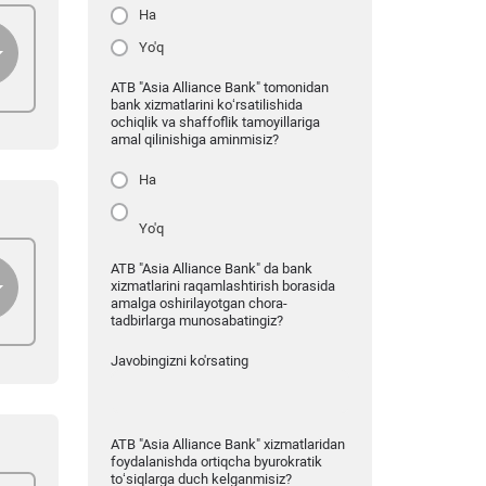
Ha
Yo'q
ATB "Asia Alliance Bank" tomonidan
bank xizmatlarini ko‘rsatilishida
ochiqlik va shaffoflik tamoyillariga
amal qilinishiga aminmisiz?
Ha
Yo'q
ATB "Asia Alliance Bank" da bank
xizmatlarini raqamlashtirish borasida
amalga oshirilayotgan chora-
tadbirlarga munosabatingiz?
Javobingizni ko'rsating
ATB "Asia Alliance Bank" xizmatlaridan
foydalanishda ortiqcha byurokratik
to‘siqlarga duch kelganmisiz?