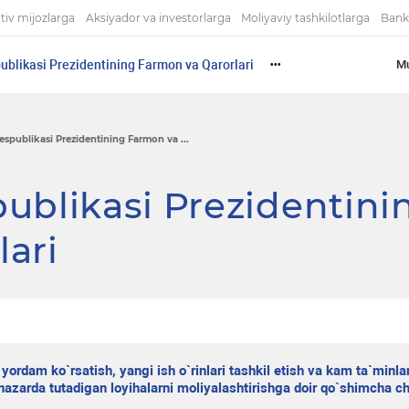
tiv mijozlarga
Aksiyador va investorlarga
Moliyaviy tashkilotlarga
Bank
ublikasi Prezidentining Farmon va Qarorlari
Mu
•••
espublikasi Prezidentining Farmon va ...
ublikasi Prezidentini
ari
 yordam ko`rsatish, yangi ish o`rinlari tashkil etish va kam ta`minl
nazarda tutadigan loyihalarni moliyalashtirishga doir qo`shimcha c