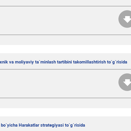
xnik va moliyaviy ta`minlash tartibini takomillashtirish to`g`risida
 bo`yicha Harakatlar strategiyasi to`g`risida