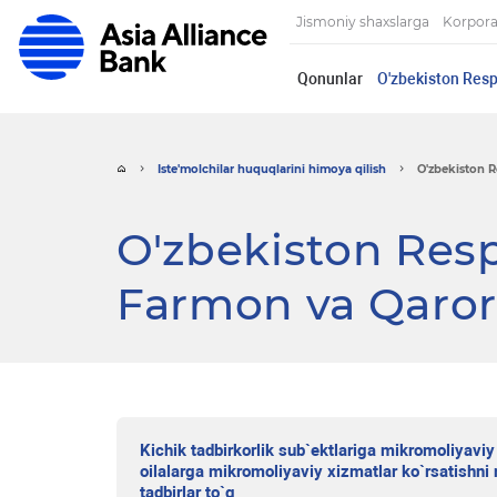
Jismoniy shaxslarga
Korpora
Qonunlar
O'zbekiston Resp
Iste'molchilar huquqlarini himoya qilish
O'zbekiston R
O'zbekiston Resp
Farmon va Qarorl
Kichik tadbirkorlik sub`ektlariga mikromoliyaviy
oilalarga mikromoliyaviy xizmatlar ko`rsatishni 
tadbirlar to`g