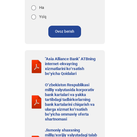
Ha
Yo'q
Ovoz berish
"Asia Alliance Bank" ATBning
internet-ekvayring
xizmatlarini ko‘rsatish
bo‘yicha Qoidalari
O‘zbekiston Respublikasi
milliy valyutasida korporativ
bank kartalari va yakka
tartibdagi tadbirkorlarning
bank kartalarini chiqarish va
ularga xizmat ko‘rsatish
bo‘yicha ommaviy oferta
shartnomasi
Jismoniy shaxsning
milliy/xorijiy valyutadagi talab