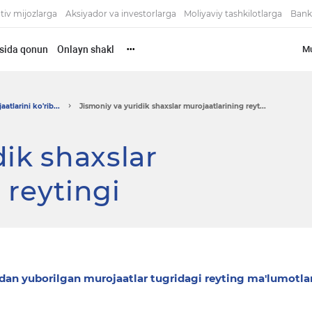
tiv mijozlarga
Aksiyador va investorlarga
Moliyaviy tashkilotlarga
Bank
risida qonun
Onlayn shakl
Mu
•••
atlarini ko'rib...
Jismoniy va yuridik shaxslar murojaatlarining reyt...
dik shaxslar
 reytingi
dan yuborilgan murojaatlar tugridagi reyting ma'lumotlar