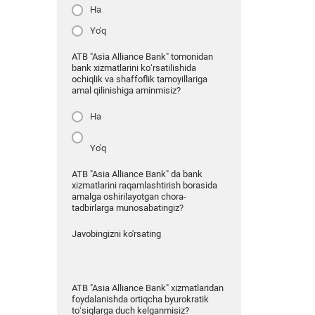
Ha
Yo'q
ATB "Asia Alliance Bank" tomonidan
bank xizmatlarini ko‘rsatilishida
ochiqlik va shaffoflik tamoyillariga
amal qilinishiga aminmisiz?
Ha
Yo'q
ATB "Asia Alliance Bank" da bank
xizmatlarini raqamlashtirish borasida
amalga oshirilayotgan chora-
tadbirlarga munosabatingiz?
Javobingizni ko'rsating
ATB "Asia Alliance Bank" xizmatlaridan
foydalanishda ortiqcha byurokratik
to‘siqlarga duch kelganmisiz?