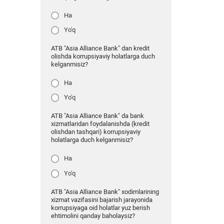
Ha
Yo'q
ATB "Asia Alliance Bank" dan kredit
olishda korrupsiyaviy holatlarga duch
kelganmisiz?
Ha
Yo'q
ATB "Asia Alliance Bank" da bank
xizmatlaridan foydalanishda (kredit
olishdan tashqari) korrupsiyaviy
holatlarga duch kelganmisiz?
Ha
Yo'q
ATB "Asia Alliance Bank" xodimlarining
xizmat vazifasini bajarish jarayonida
korrupsiyaga oid holatlar yuz berish
ehtimolini qanday baholaysiz?