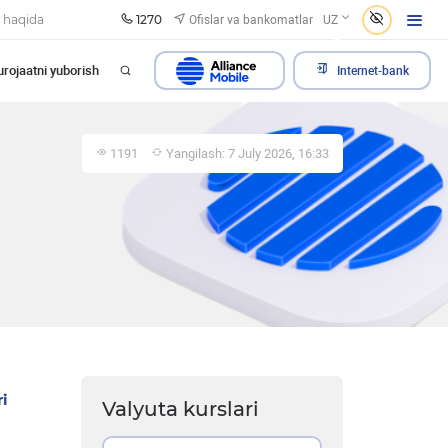
1270
Ofislar va bankomatlar
 haqida
UZ
rojaatni yuborish
Internet-bank
1191
Yangilash: 7 July 2026, 16:33
i
Valyuta kurslari