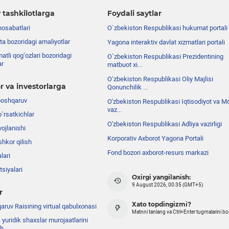
 tashkilotlarga
Foydali saytlar
nosabatlari
O`zbekiston Respublikasi hukumat portali
ta bozoridagi amaliyotlar
Yagona interaktiv davlat xizmatlari portali
atli qog‘ozlari bozoridagi
O`zbekiston Respublikasi Prezidentining
ar
matbuot xi...
Oʼzbekiston Respublikasi Oliy Majlisi
r va investorlarga
Qonunchilik ...
boshqaruv
O'zbekiston Respublikasi Iqtisodiyot va Mo
vaz...
o`rsatkichlar
O'zbekiston Respublikasi Adliya vazirligi
ojlanishi
Korporativ Axborot Yagona Portali
shkor qilish
Fond bozori axborot-resurs markazi
lari
siyalari
Oxirgi yangilanish:
9 August 2026, 00:35 (GMT+5)
r
Xato topdingizmi?
ruv Raisining virtual qabulxonasi
Matnni tanlang va Ctrl+Enter tugmalarini b
 yuridik shaxslar murojaatlarini
sh