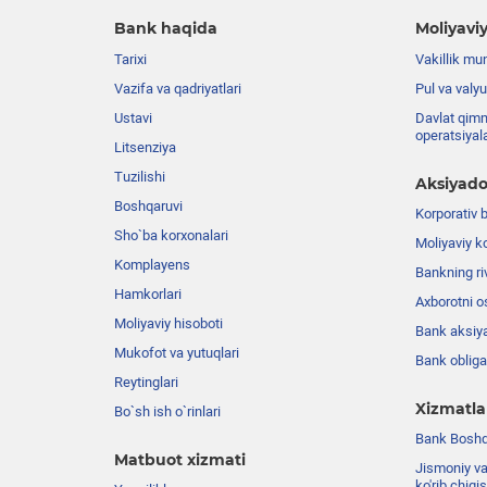
Bank haqida
Moliyaviy
Tarixi
Vakillik mu
Vazifa va qadriyatlari
Pul va valyu
Ustavi
Davlat qimm
operatsiyal
Litsenziya
Tuzilishi
Aksiyado
Boshqaruvi
Korporativ 
Sho`ba korxonalari
Moliyaviy k
Komplayens
Bankning riv
Hamkorlari
Axborotni o
Moliyaviy hisoboti
Bank aksiya
Mukofot va yutuqlari
Bank obligat
Reytinglari
Xizmatla
Bo`sh ish o`rinlari
Bank Boshqa
Matbuot xizmati
Jismoniy va
ko'rib chiqi