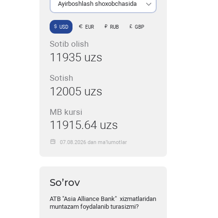
Ayirboshlash shoxobchasida
USD
EUR
RUB
GBP
Sotib olish
11935 uzs
Sotish
12005 uzs
MB kursi
11915.64 uzs
07.08.2026 dan ma’lumotlar
So’rov
ATB "Asia Alliance Bank" xizmatlaridan
muntazam foydalanib turasizmi?