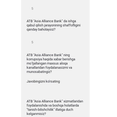
ATB "Asia Alliance Bank" da ishga
qabul qilish jarayonining shaffofligini
qanday baholaysiz?
ATB "Asia Alliance Bank" ning
korrupsiya haqida xabar berishga
mo‘ljallangan maxsus aloqa
kanallaridan foydalanasizmi va
munosabatingiz?
Javobingizni ko'rsating
ATB "Asia Alliance Bank" xizmatlaridan
foydalanishda va boshqa holatlarda
“tanish-bilishchilik” illatiga duch
kelganmisiz?