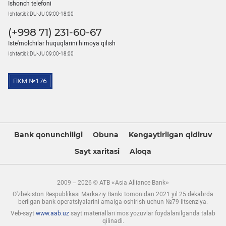
Ishonch telefoni
Ish tartibi: DU-JU 09:00-18:00
(+998 71) 231-60-67
Iste'molchilar huquqlarini himoya qilish
Ish tartibi: DU-JU 09:00-18:00
Bank qonunchiligi
Obuna
Kengaytirilgan qidiruv
Sayt xaritasi
Aloqa
2009 – 2026 © ATB «Asia Alliance Bank»
O'zbekiston Respublikasi Markaziy Banki tomonidan 2021 yil 25 dekabrda
berilgan bank operatsiyalarini amalga oshirish uchun №79 litsenziya.
Veb-sayt
www.aab.uz
sayt materiallari mos yozuvlar foydalanilganda talab
qilinadi.