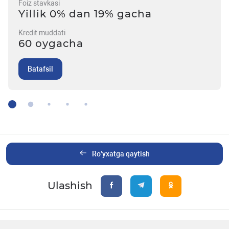
Foiz stavkasi
Yillik 0% dan 19% gacha
Kredit muddati
60 oygacha
Batafsil
Ro’yxatga qaytish
Ulashish