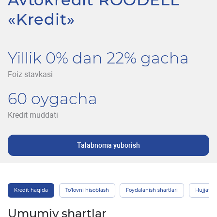
«Kredit»
Yillik 0% dan 22% gacha
Foiz stavkasi
60 oygacha
Kredit muddati
Talabnoma yuborish
Kredit haqida
To’lovni hisoblash
Foydalanish shartlari
Hujjatlar
Umumiy shartlar