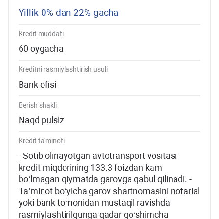
Yillik 0% dan 22% gacha
Kredit muddati
60 oygacha
Kreditni rasmiylashtirish usuli
Bank ofisi
Berish shakli
Naqd pulsiz
Kredit ta'minoti
- Sotib olinayotgan avtotransport vositasi
kredit miqdorining 133.3 foizdan kam
bo‘lmagan qiymatda garovga qabul qilinadi. -
Ta’minot bo‘yicha garov shartnomasini notarial
yoki bank tomonidan mustaqil ravishda
rasmiylashtirilgunga qadar qo‘shimcha