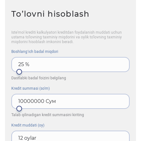
To’lovni hisoblash
Iste'mol krediti kalkulyatori kreditdan foydalanish muddati uchun
ustama to'lovning taxminiy miqdorini va oylik to'lovning taxminiy
miqdorini hisoblash imkonini beradi.
Boshlangʻich badal miqdori
25
%
Dastlabki badal foizini belgilang
Kredit summasi (so'm)
10000000
Сум
Talab qilinadigan kredit summasini kiriting
Kredit muddati (oy)
12
oylar