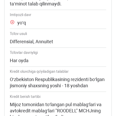
ta’minot talab qilinmaydi.
Imtiyozli davr
yo’q
To'lov usuli
Differensial, Annuitet
To'lovlar davriyligi
Har oyda
Kredit oluvchiga qo'yiladigan talablar
O‘zbekiston Respublikasining rezidenti bo‘lgan
jismoniy shaxsning yoshi - 18 yoshdan
Kredit berish tartibi
Mijoz tomonidan to‘langan pul mablag‘lari va
avtokredit mablag‘lari "ROODELL" MCHJning