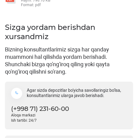
Hajmi: 796.10 KB
Format: pdf
Sizga yordam berishdan
xursandmiz
Bizning konsultantlarimiz sizga har qanday
muammoni hal qilishda yordam berishadi.
Shunchaki bizga qo'ng'iroq qiling yoki qayta
qo'ng'iroq qilishni so'rang.
Agar sizda depozitlar bo'yicha savollaringiz bo'lsa,
konsultantlarimiz ularga javob berishadi.
(+998 71) 231-60-00
Aloqa markazi
Ish tartibi: 24/7