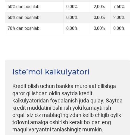
50% dan boshlab
0,00%
2,00%
7,50%
60% dan boshlab
0,00%
0,00%
2,00%
70% dan boshlab
0,00%
0,00%
0,00%
Iste’mol kalkulyatori
Kredit olish uchun bankka murojaat qilishga
qaror qilishdan oldin saytda kredit
kalkulyatoridan foydalanish juda qulay. Saytda
kredit muddatini oshirish yoki kamaytirish
orqali siz o'z mablag'ingizdan kelib chiqib oylik
to'lovni amalga oshirish kerak bo'lgan eng
maqul varyantni tanlashingiz mumkin.