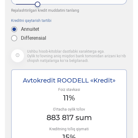
Rejalashtirilgan kredit muddatini tanlang
Kreditni qaytarish tartibi
Annuitet
Differensial
Ushbu hisob-kitoblar dastlabki xarakterga ega.
Oylik to‘lovning aniq miqdori bank tomonidan arizani ko‘rib
chiqish natijalariga ko‘ra belgilanadi.
Avtokredit ROODELL «Kredit»
Foiz stavkasi
11
%
O'rtacha oylik to'lov
883 817
sum
Kreditning to'liq qiymati
15
%