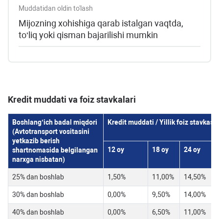
Muddatidan oldin to'lash
Mijozning xohishiga qarab istalgan vaqtda,
to‘liq yoki qisman bajarilishi mumkin
Kredit muddati va foiz stavkalari
Boshlang’ich badal miqdori
Kredit muddati / Yillik foiz stavkasi
(Avtotransport vositasini
yetkazib berish
12 oy
18 oy
24 oy
3
shartnomasida belgilangan
narxga nisbatan)
25% dan boshlab
1,50%
11,00%
14,50%
30% dan boshlab
0,00%
9,50%
14,00%
40% dan boshlab
0,00%
6,50%
11,00%