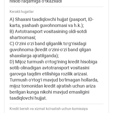
hisob raqamiga o‘tkaziladi
Kerakli hujjatlar
А) Shaxsni tasdiqlovchi hujjat (pasport, ID-
karta, yashash guvohnomasi va h.k.);
B) Avtotransport vositasining oldi-sotdi
shartnomasi;
C) O‘zini o‘zi band qilganlik to‘g’risidagi
guvohnoma (kredit o‘zini-o‘zi band qilgan
shaxslarga ajratilganda);
D) Mijoz turmush o‘rtog’ining kredit hisobiga
sotib olinadigan avtotransport vositasini
garovga taqdim etilishiga rozilik arizasi.
Turmush o‘rtog‘i mavjud bo‘lmagan hollarda,
mijoz tomonidan kredit ajratish uchun ariza
berilgan kunga nikohi mavjud emasligini
tasdiqlovchi hujjat.
Kredit berish va xizmat ko'rsatish uchun komissiya