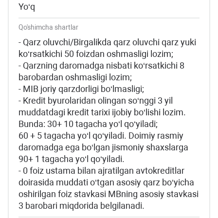
Yo‘q
Qo'shimcha shartlar
- Qarz oluvchi/Birgalikda qarz oluvchi qarz yuki
ko‘rsatkichi 50 foizdan oshmasligi lozim;
- Qarzning daromadga nisbati ko‘rsatkichi 8
barobardan oshmasligi lozim;
- MIB joriy qarzdorligi bo‘lmasligi;
- Kredit byurolaridan olingan so‘nggi 3 yil
muddatdagi kredit tarixi ijobiy bo‘lishi lozim.
Bunda: 30+ 10 tagacha yo‘l qo‘yiladi;
60 + 5 tagacha yo‘l qo‘yiladi. Doimiy rasmiy
daromadga ega bo‘lgan jismoniy shaxslarga
90+ 1 tagacha yo‘l qo‘yiladi.
- 0 foiz ustama bilan ajratilgan avtokreditlar
doirasida muddati o‘tgan asosiy qarz bo‘yicha
oshirilgan foiz stavkasi MBning asosiy stavkasi
3 barobari miqdorida belgilanadi.