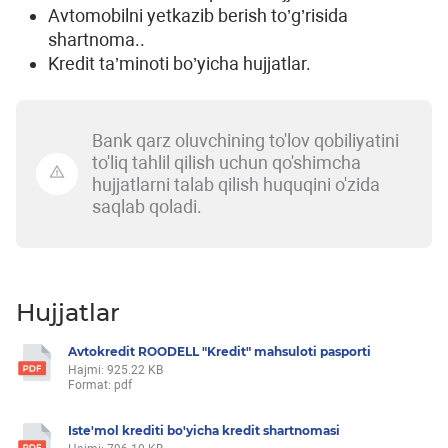
Avtomobilni yetkazib berish to’g’risida
shartnoma..
Kredit ta’minoti bo’yicha hujjatlar.
Bank qarz oluvchining to'lov qobiliyatini
to'liq tahlil qilish uchun qo'shimcha
hujjatlarni talab qilish huquqini o'zida
saqlab qoladi.
Hujjatlar
Avtokredit ROODELL "Kredit" mahsuloti pasporti
Hajmi: 925.22 KB
Format: pdf
Iste'mol krediti bo'yicha kredit shartnomasi