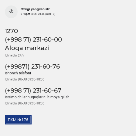
Oxirgi yangilanish:
9 August 2026, 00:35 (GMT+5)
1270
(+998 71) 231-60-00
Aloqa markazi
Ish tartibi: 24/7
(+99871) 231-60-76
Ishonch telefoni
Ish tartibi: DU-JU 09:00-18:00
(+998 71) 231-60-67
Iste'molchilar huquqlarini himoya qilish
Ish tartibi: DU-JU 09:00-18:00