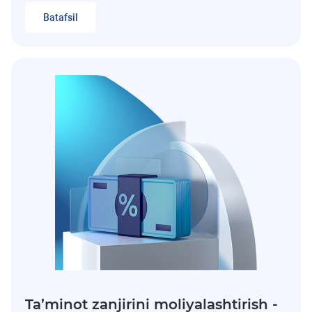
Batafsil
Ta’minot zanjirini moliyalashtirish -