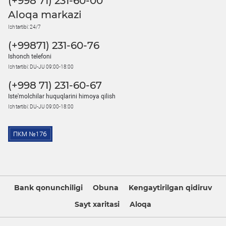
(+998 71) 231-60-00
Aloqa markazi
Ish tartibi: 24/7
(+99871) 231-60-76
Ishonch telefoni
Ish tartibi: DU-JU 09:00-18:00
(+998 71) 231-60-67
Iste'molchilar huquqlarini himoya qilish
Ish tartibi: DU-JU 09:00-18:00
Bank qonunchiligi
Obuna
Kengaytirilgan qidiruv
Sayt xaritasi
Aloqa