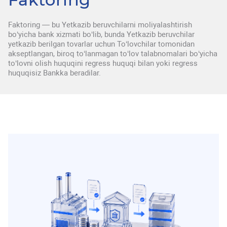
Faktoring — bu Yetkazib beruvchilarni moliyalashtirish
bo‘yicha bank xizmati bo‘lib, bunda Yetkazib beruvchilar
yetkazib berilgan tovarlar uchun To‘lovchilar tomonidan
akseptlangan, biroq to‘lanmagan to‘lov talabnomalari bo‘yicha
to‘lovni olish huquqini regress huquqi bilan yoki regress
huquqisiz Bankka beradilar.