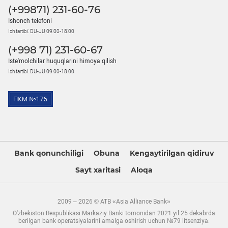
(+99871) 231-60-76
Ishonch telefoni
Ish tartibi: DU-JU 09:00-18:00
(+998 71) 231-60-67
Iste'molchilar huquqlarini himoya qilish
Ish tartibi: DU-JU 09:00-18:00
Bank qonunchiligi
Obuna
Kengaytirilgan qidiruv
Sayt xaritasi
Aloqa
2009 – 2026 © ATB «Asia Alliance Bank»
O'zbekiston Respublikasi Markaziy Banki tomonidan 2021 yil 25 dekabrda
berilgan bank operatsiyalarini amalga oshirish uchun №79 litsenziya.