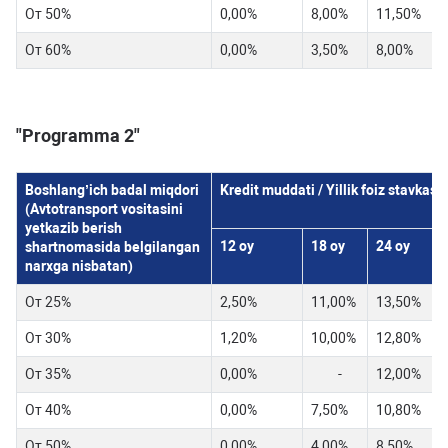
От 50%
0,00%
8,00%
11,50%
От 60%
0,00%
3,50%
8,00%
"Programma 2"
Boshlang’ich badal miqdori
Kredit muddati / Yillik foiz stavkasi
(Avtotransport vositasini
yetkazib berish
12 oy
18 oy
24 oy
3
shartnomasida belgilangan
narxga nisbatan)
От 25%
2,50%
11,00%
13,50%
От 30%
1,20%
10,00%
12,80%
От 35%
0,00%
-
12,00%
От 40%
0,00%
7,50%
10,80%
От 50%
0,00%
4,00%
8,50%