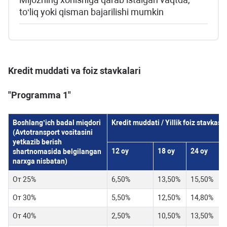
to‘liq yoki qisman bajarilishi mumkin
Kredit muddati va foiz stavkalari
"Programma 1"
Boshlang’ich badal miqdori
Kredit muddati / Yillik foiz stavkasi
(Avtotransport vositasini
yetkazib berish
12 oy
18 oy
24 oy
3
shartnomasida belgilangan
narxga nisbatan)
От 25%
6,50%
13,50%
15,50%
От 30%
5,50%
12,50%
14,80%
От 40%
2,50%
10,50%
13,50%