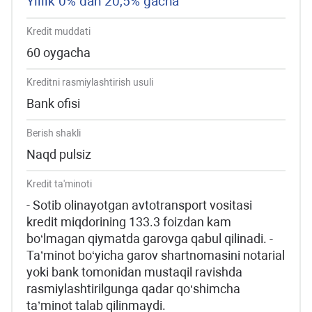
Yillik 0% dan 20,5% gacha
Kredit muddati
60 oygacha
Kreditni rasmiylashtirish usuli
Bank ofisi
Berish shakli
Naqd pulsiz
Kredit ta'minoti
- Sotib olinayotgan avtotransport vositasi
kredit miqdorining 133.3 foizdan kam
bo‘lmagan qiymatda garovga qabul qilinadi. -
Ta’minot bo‘yicha garov shartnomasini notarial
yoki bank tomonidan mustaqil ravishda
rasmiylashtirilgunga qadar qo‘shimcha
ta’minot talab qilinmaydi.