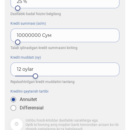
25
%
Dastlabki badal foizini belgilang
Kredit summasi (so'm)
10000000
Сум
Talab qilinadigan kredit summasini kiriting
Kredit muddati (oy)
12
oylar
Rejalashtirilgan kredit muddatini tanlang
Kreditni qaytarish tartibi
Annuitet
Differensial
Ushbu hisob-kitoblar dastlabki xarakterga ega.
Oylik to‘lovning aniq miqdori bank tomonidan arizani ko‘rib
chiqish natijalariga ko‘ra belgilanadi.