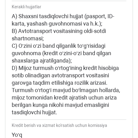
Kerakli hujjatlar
А) Shaxsni tasdiqlovchi hujjat (pasport, ID-
karta, yashash guvohnomasi va h.k.);
B) Avtotransport vositasining oldi-sotdi
shartnomasi;
C) O‘zini o‘zi band qilganlik to‘g’risidagi
guvohnoma (kredit o‘zini-o‘zi band qilgan
shaxslarga ajratilganda);
D) Mijoz turmush o‘rtog’ining kredit hisobiga
sotib olinadigan avtotransport vositasini
garovga taqdim etilishiga rozilik arizasi.
Turmush o‘rtog‘i mavjud bo‘lmagan hollarda,
mijoz tomonidan kredit ajratish uchun ariza
berilgan kunga nikohi mavjud emasligini
tasdiqlovchi hujjat.
Kredit berish va xizmat ko'rsatish uchun komissiya
Yo‘q