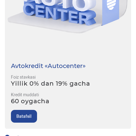
Avtokredit «Autocenter»
Foiz stavkasi
Yillik 0% dan 19% gacha
Kredit muddati
60 oygacha
Batafsil