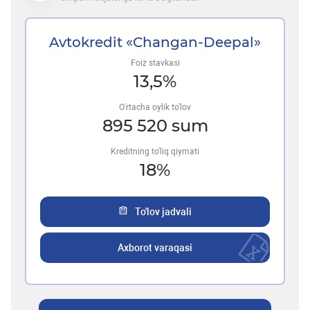
Avtokredit «Changan-Deepal»
Foiz stavkasi
13,5
%
O'rtacha oylik to'lov
895 520
sum
Kreditning to'liq qiymati
18
%
To'lov jadvali
Axborot varaqasi