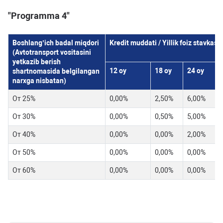
"Programma 4"
Boshlang’ich badal miqdori
Kredit muddati / Yillik foiz stavkasi
(Avtotransport vositasini
yetkazib berish
12 oy
18 oy
24 oy
3
shartnomasida belgilangan
narxga nisbatan)
От 25%
0,00%
2,50%
6,00%
От 30%
0,00%
0,50%
5,00%
От 40%
0,00%
0,00%
2,00%
От 50%
0,00%
0,00%
0,00%
От 60%
0,00%
0,00%
0,00%