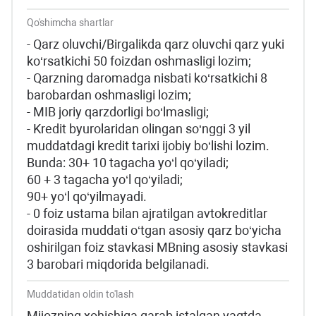
Qo'shimcha shartlar
- Qarz oluvchi/Birgalikda qarz oluvchi qarz yuki
ko‘rsatkichi 50 foizdan oshmasligi lozim;
- Qarzning daromadga nisbati ko‘rsatkichi 8
barobardan oshmasligi lozim;
- MIB joriy qarzdorligi bo‘lmasligi;
- Kredit byurolaridan olingan so‘nggi 3 yil
muddatdagi kredit tarixi ijobiy bo‘lishi lozim.
Bunda: 30+ 10 tagacha yo‘l qo‘yiladi;
60 + 3 tagacha yo‘l qo‘yiladi;
90+ yo‘l qo‘yilmayadi.
- 0 foiz ustama bilan ajratilgan avtokreditlar
doirasida muddati o‘tgan asosiy qarz bo‘yicha
oshirilgan foiz stavkasi MBning asosiy stavkasi
3 barobari miqdorida belgilanadi.
Muddatidan oldin to'lash
Mijozning xohishiga qarab istalgan vaqtda,