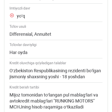
Imtiyozli davr
yo’q
To'lov usuli
Differensial, Annuitet
To'lovlar davriyligi
Har oyda
Kredit oluvchiga qo'yiladigan talablar
O‘zbekiston Respublikasining rezidenti bo‘lgan
jismoniy shaxsning yoshi - 18 yoshdan
Kredit berish tartibi
Mijoz tomonidan to‘langan pul mablag‘lari va
avtokredit mablag‘lari "RUNKING MOTORS"
MCHJning hisob raqamiga o‘tkaziladi