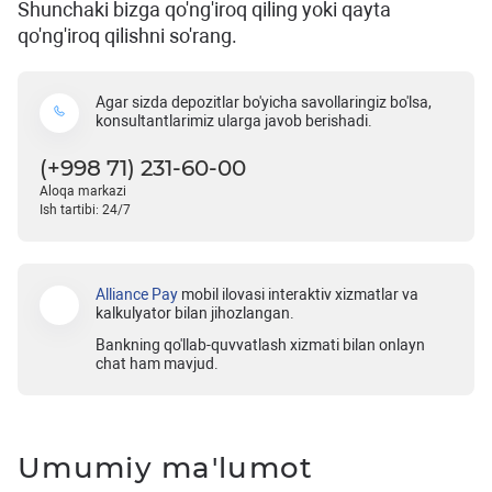
Shunchaki bizga qo'ng'iroq qiling yoki qayta
qo'ng'iroq qilishni so'rang.
Agar sizda depozitlar bo'yicha savollaringiz bo'lsa,
konsultantlarimiz ularga javob berishadi.
(+998 71) 231-60-00
Aloqa markazi
Ish tartibi: 24/7
Alliance Pay
mobil ilovasi interaktiv xizmatlar va
kalkulyator bilan jihozlangan.
Bankning qo'llab-quvvatlash xizmati bilan onlayn
chat ham mavjud.
Umumiy ma'lumot