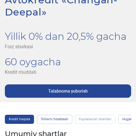
Deepal»
Yillik 0% dan 20,5% gacha
Foiz stavkasi
60 oygacha
Kredit muddati
Talabnoma yuborish
Kredit haqida
To’lovni hisoblash
Foydalanish shartlari
Hujjatlar
Umumiy shartlar