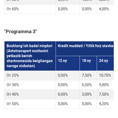
От 60%
0,00%
0,00%
4,00%
"Programma 3"
Boshlang’ich badal miqdori
Kredit muddati / Yillik foiz stavkasi
(Avtotransport vositasini
yetkazib berish
12 oy
18 oy
24 oy
3
shartnomasida belgilangan
narxga nisbatan)
От 25%
0,00%
7,50%
10,70%
От 30%
0,00%
6,50%
9,80%
От 40%
0,00%
3,00%
7,50%
От 50%
0,00%
0,00%
4,20%