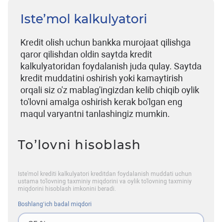
Iste’mol kalkulyatori
Kredit olish uchun bankka murojaat qilishga
qaror qilishdan oldin saytda kredit
kalkulyatoridan foydalanish juda qulay. Saytda
kredit muddatini oshirish yoki kamaytirish
orqali siz o'z mablag'ingizdan kelib chiqib oylik
to'lovni amalga oshirish kerak bo'lgan eng
maqul varyantni tanlashingiz mumkin.
To’lovni hisoblash
Iste'mol krediti kalkulyatori kreditdan foydalanish muddati uchun
ustama to'lovning taxminiy miqdorini va oylik to'lovning taxminiy
miqdorini hisoblash imkonini beradi.
Boshlangʻich badal miqdori