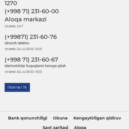
1270
(+998 71) 231-60-00
Aloqa markazi
Ish tartibi: 24/7
(+99871) 231-60-76
Ishonch telefoni
Ish tartibi: DU-JU 09:00-18:00
(+998 71) 231-60-67
Iste'molchilar huquqlarini himoya qilish
Ish tartibi: DU-JU 09:00-18:00
Bank qonunchiligi
Obuna
Kengaytirilgan qidiruv
Sayt xaritasi
Aloqa