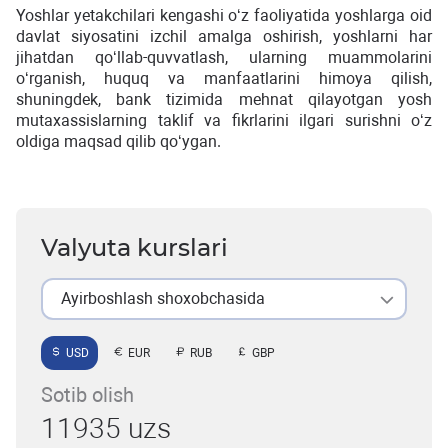
Yoshlar yetakchilari kengashi o‘z faoliyatida yoshlarga oid
davlat siyosatini izchil amalga oshirish, yoshlarni har
jihatdan qo‘llab-quvvatlash, ularning muammolarini
o‘rganish, huquq va manfaatlarini himoya qilish,
shuningdek, bank tizimida mehnat qilayotgan yosh
mutaxassislarning taklif va fikrlarini ilgari surishni o‘z
oldiga maqsad qilib qo‘ygan.
Valyuta kurslari
Ayirboshlash shoxobchasida
USD
EUR
RUB
GBP
Sotib olish
11935 uzs