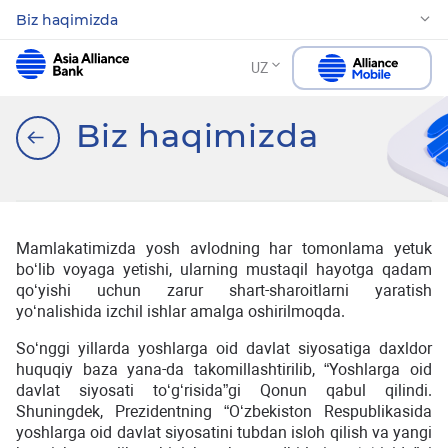
Biz haqimizda
UZ
Biz haqimizda
Mamlakatimizda yosh avlodning har tomonlama yetuk
bo‘lib voyaga yetishi, ularning mustaqil hayotga qadam
qo‘yishi uchun zarur shart-sharoitlarni yaratish
yo‘nalishida izchil ishlar amalga oshirilmoqda.
So‘nggi yillarda yoshlarga oid davlat siyosatiga daxldor
huquqiy baza yana-da takomillashtirilib, “Yoshlarga oid
davlat siyosati to‘g‘risida”gi Qonun qabul qilindi.
Shuningdek, Prezidentning “Oʻzbekiston Respublikasida
yoshlarga oid davlat siyosatini tubdan isloh qilish va yangi