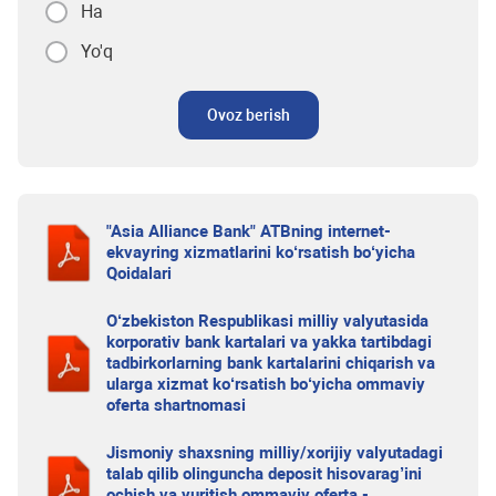
Ha
Yo'q
Ovoz berish
"Asia Alliance Bank" ATBning internet-
ekvayring xizmatlarini ko‘rsatish bo‘yicha
Qoidalari
O‘zbekiston Respublikasi milliy valyutasida
korporativ bank kartalari va yakka tartibdagi
tadbirkorlarning bank kartalarini chiqarish va
ularga xizmat ko‘rsatish bo‘yicha ommaviy
oferta shartnomasi
Jismoniy shaxsning milliy/xorijiy valyutadagi
talab qilib olinguncha deposit hisovarag’ini
ochish va yuritish ommaviy oferta -