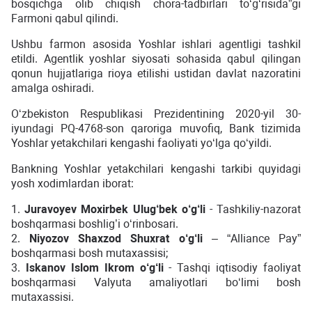
bosqichga olib chiqish chora-tadbirlari toʻgʻrisida”gi
Farmoni qabul qilindi.
Ushbu farmon asosida Yoshlar ishlari agentligi tashkil
etildi. Agentlik yoshlar siyosati sohasida qabul qilingan
qonun hujjatlariga rioya etilishi ustidan davlat nazoratini
amalga oshiradi.
O‘zbekiston Respublikasi Prezidentining 2020-yil 30-
iyundagi PQ-4768-son qaroriga muvofiq, Bank tizimida
Yoshlar yetakchilari kengashi faoliyati yo‘lga qo‘yildi.
Bankning Yoshlar yetakchilari kengashi tarkibi quyidagi
yosh xodimlardan iborat:
1.
Juravoyev Moxirbek Ulug‘bek o‘g‘li
- Tashkiliy-nazorat
boshqarmasi boshlig’i o‘rinbosari.
2.
Niyozov Shaxzod Shuxrat o‘g‘li
– “Alliance Pay”
boshqarmasi bosh mutaxassisi;
3.
Iskanov Islom Ikrom o‘g‘li
- Tashqi iqtisodiy faoliyat
boshqarmasi Valyuta amaliyotlari bo‘limi bosh
mutaxassisi.