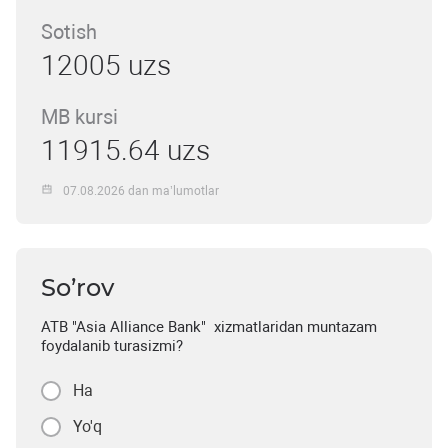
Sotish
12005 uzs
MB kursi
11915.64 uzs
07.08.2026 dan ma’lumotlar
So’rov
ATB "Asia Alliance Bank" xizmatlaridan muntazam
foydalanib turasizmi?
Ha
Yo'q