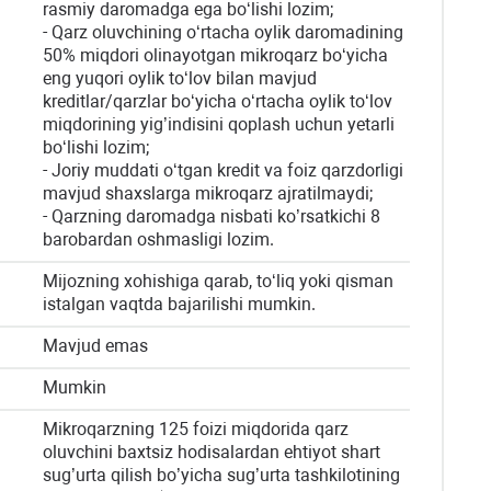
rasmiy daromadga ega bo‘lishi lozim;
- Qarz oluvchining o‘rtacha oylik daromadining
50% miqdori olinayotgan mikroqarz bo‘yicha
eng yuqori oylik to‘lov bilan mavjud
kreditlar/qarzlar bo‘yicha o‘rtacha oylik to‘lov
miqdorining yig’indisini qoplash uchun yetarli
bo‘lishi lozim;
- Joriy muddati o‘tgan kredit va foiz qarzdorligi
mavjud shaxslarga mikroqarz ajratilmaydi;
- Qarzning daromadga nisbati ko’rsatkichi 8
barobardan oshmasligi lozim.
Mijozning xohishiga qarab, to‘liq yoki qisman
istalgan vaqtda bajarilishi mumkin.
Mavjud emas
Mumkin
Mikroqarzning 125 foizi miqdorida qarz
oluvchini baxtsiz hodisalardan ehtiyot shart
sug’urta qilish bo’yicha sug’urta tashkilotining