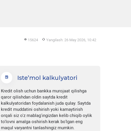
15624
Yangilash: 26 May 2026, 10:42
Iste’mol kalkulyatori
Kredit olish uchun bankka murojaat qilishga
qaror qilishdan oldin saytda kredit
kalkulyatoridan foydalanish juda qulay. Saytda
kredit muddatini oshirish yoki kamaytirish
orqali siz o'z mablag'ingizdan kelib chiqib oylik
to'lovni amalga oshirish kerak bo'lgan eng
maqul varyantni tanlashingiz mumkin.