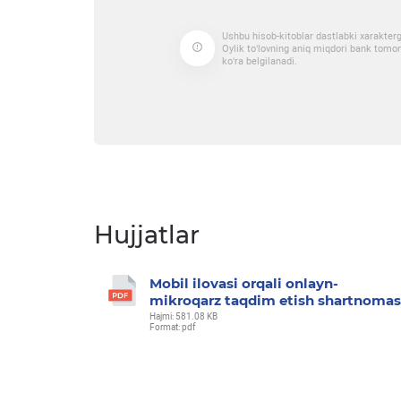
Ushbu hisob-kitoblar dastlabki xarakter
Oylik to‘lovning aniq miqdori bank tomoni
ko‘ra belgilanadi.
Hujjatlar
Mobil ilovasi orqali onlayn-
mikroqarz taqdim etish shartnomas
Hajmi: 581.08 KB
Format: pdf