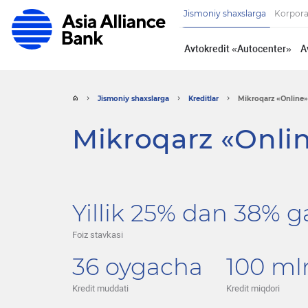
Jismoniy shaxslarga
Korpora
Avtokredit «Autocenter»
A
Jismoniy shaxslarga
Kreditlar
Mikroqarz «Online»
Mikroqarz «Onli
Yillik 25% dan 38% 
Foiz stavkasi
36 oygacha
100 ml
Kredit muddati
Kredit miqdori