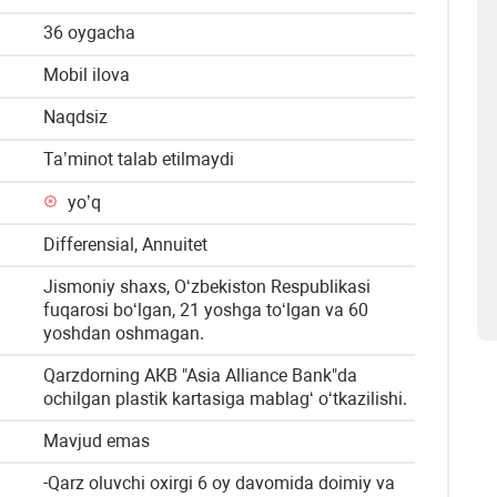
36 oygacha
Mobil ilova
Naqdsiz
Ta’minot talab etilmaydi
yo’q
Differensial, Annuitet
Jismoniy shaxs, O‘zbekiston Respublikasi
fuqarosi bo‘lgan, 21 yoshga to‘lgan va 60
yoshdan oshmagan.
Qarzdorning АКB "Asia Alliance Bank"da
ochilgan plastik kartasiga mablag‘ o‘tkazilishi.
Mavjud emas
-Qarz oluvchi oxirgi 6 oy davomida doimiy va