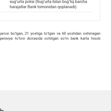
sug’urta polisi (Sug‘urta bilan bog‘liq barcha
harajatlar Bank tomonidan qoplanadi)
uqarosi bo‘lgan, 21 yoshga to‘lgan va 60 yoshdan oshmagan
pensiya to‘lovi doirasida ochilgan so‘m bank karta hisob