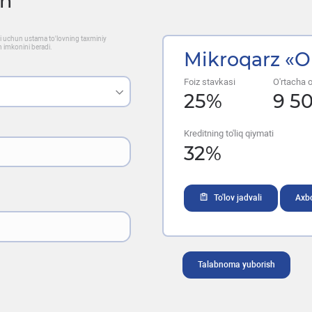
sh
ati uchun ustama to'lovning taxminiy
h imkonini beradi.
Mikroqarz «O
Foiz stavkasi
O'rtacha oy
25
%
9 5
Kreditning to'liq qiymati
32
%
To'lov jadvali
Axbo
Talabnoma yuborish