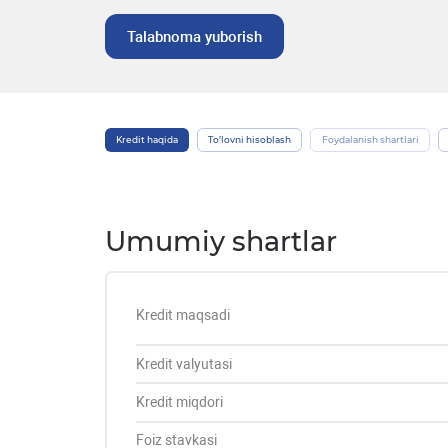
Talabnoma yuborish
Kredit haqida
To’lovni hisoblash
Foydalanish shartlari
Umumiy shartlar
Kredit maqsadi
Kredit valyutasi
Kredit miqdori
Foiz stavkasi