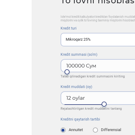
To’lovni hisobla
Iste'mol krediti kalkulyatori kreditdan foydalanish mudd
miqdorini va oylik to'lovning taxminiy miqdorini hisoblas
Kredit turi
Mikroqarz 25%
Kredit summasi (so'm)
100000
Сум
Talab qilinadigan kredit summasini kiriting
Kredit muddati (oy)
12
oylar
Rejalashtirilgan kredit muddatini tanlang
Kreditni qaytarish tartibi
Annuitet
Differensial