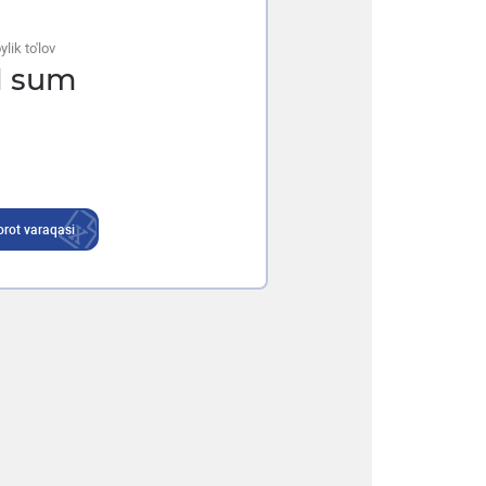
lik to'lov
1
sum
rot varaqasi