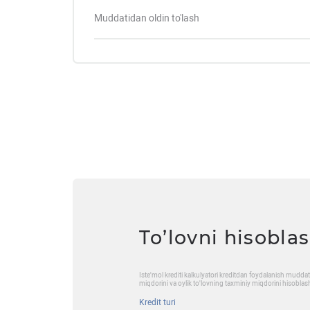
Muddatidan oldin to'lash
To’lovni hisobla
Iste'mol krediti kalkulyatori kreditdan foydalanish mudd
miqdorini va oylik to'lovning taxminiy miqdorini hisoblas
Kredit turi