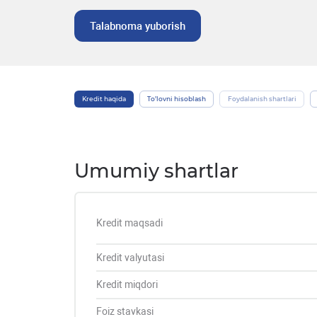
Talabnoma yuborish
Kredit haqida
To’lovni hisoblash
Foydalanish shartlari
Umumiy shartlar
Kredit maqsadi
Kredit valyutasi
Kredit miqdori
Foiz stavkasi