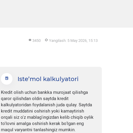
3450
Yangilash: 5 May 2026, 15:13
Iste’mol kalkulyatori
Kredit olish uchun bankka murojaat qilishga
qaror qilishdan oldin saytda kredit
kalkulyatoridan foydalanish juda qulay. Saytda
kredit muddatini oshirish yoki kamaytirish
orqali siz o'z mablag'ingizdan kelib chiqib oylik
to'lovni amalga oshirish kerak bo'lgan eng
maqul varyantni tanlashingiz mumkin.