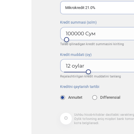
Mikrokredit 21.0%
Kredit summasi (so'm)
100000
Сум
Talab qilinadigan kredit summasini kiriting
Kredit muddati (oy)
12
oylar
Rejalashtirilgan kredit muddatini tanlang
Kreditni qaytarish tartibi
Annuitet
Differensial
Ushbu hisob-kitoblar dastlabki xarakter
Oylik to‘lovning aniq miqdori bank tomoni
ko‘ra belgilanadi.