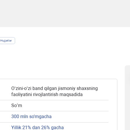
Hujjatlar
O‘zini-o‘zi band qilgan jismoniy shaxsning
faoliyatini rivojlantirish maqsadida
So’m
300 mln so'mgacha
Yillik 21% dan 26% gacha