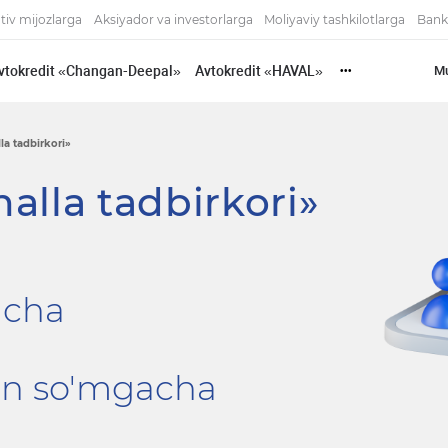
tiv mijozlarga
Aksiyador va investorlarga
Moliyaviy tashkilotlarga
Bank
vtokredit «Changan-Deepal»
Avtokredit «HAVAL»
Mu
•••
la tadbirkori»
alla tadbirkori»
acha
ln so'mgacha