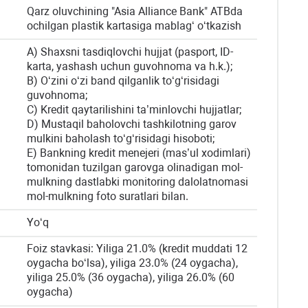
Qarz oluvchining "Asia Alliance Bank" ATBda
ochilgan plastik kartasiga mablag‘ o‘tkazish
А) Shaxsni tasdiqlovchi hujjat (pasport, ID-
karta, yashash uchun guvohnoma va h.k.);
B) O‘zini o‘zi band qilganlik to‘g‘risidagi
guvohnoma;
C) Kredit qaytarilishini ta’minlovchi hujjatlar;
D) Mustaqil baholovchi tashkilotning garov
mulkini baholash to‘g‘risidagi hisoboti;
E) Bankning kredit menejeri (mas’ul xodimlari)
tomonidan tuzilgan garovga olinadigan mol-
mulkning dastlabki monitoring dalolatnomasi
mol-mulkning foto suratlari bilan.
Yo‘q
Foiz stavkasi: Yiliga 21.0% (kredit muddati 12
oygacha bo‘lsa), yiliga 23.0% (24 oygacha),
yiliga 25.0% (36 oygacha), yiliga 26.0% (60
oygacha)