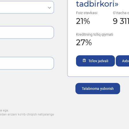
tadbirkori»
Foiz stavkasi
O'rtacha oy
21
%
9 31
Kreditning to'liq qiymati
27
%
To'lov jadvali
Axbo
Talabnoma yuborish
ga ega.
dan arizani ko‘rib chiqish natijalariga