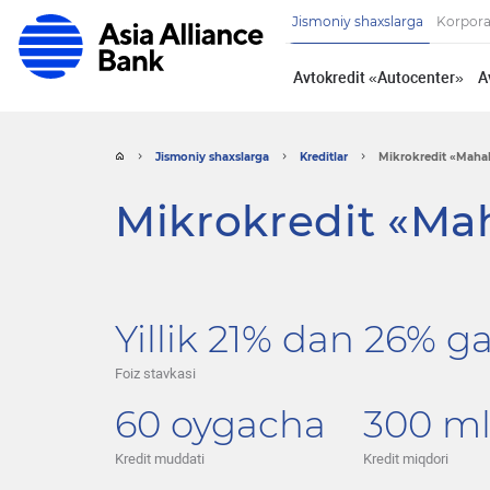
Jismoniy shaxslarga
Korpora
Avtokredit «Autocenter»
A
Jismoniy shaxslarga
Kreditlar
Mikrokredit «Mahal
Mikrokredit «Mah
Yillik 21% dan 26% g
Foiz stavkasi
60 oygacha
300 m
Kredit muddati
Kredit miqdori