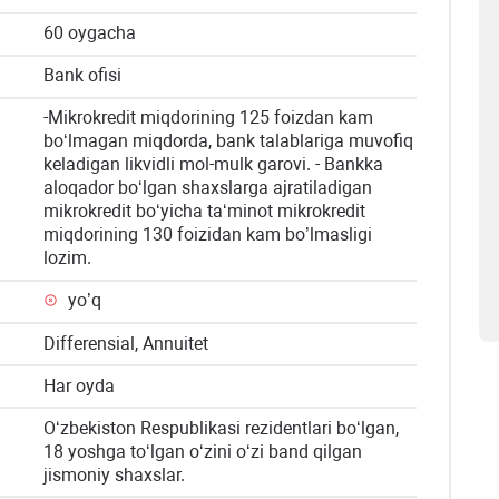
60 oygacha
Bank ofisi
-Mikrokredit miqdorining 125 foizdan kam
bo‘lmagan miqdorda, bank talablariga muvofiq
keladigan likvidli mol-mulk garovi. - Bankka
aloqador bo‘lgan shaxslarga ajratiladigan
mikrokredit bo‘yicha ta‘minot mikrokredit
miqdorining 130 foizidan kam bo’lmasligi
lozim.
yo’q
Differensial, Annuitet
Har oyda
O‘zbekiston Respublikasi rezidentlari bo‘lgan,
18 yoshga to‘lgan o‘zini o‘zi band qilgan
jismoniy shaxslar.