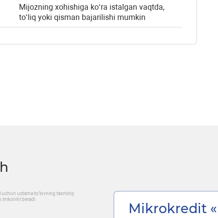
Mijozning xohishiga ko‘ra istalgan vaqtda,
to‘liq yoki qisman bajarilishi mumkin
sh
ati uchun ustama to'lovning taxminiy
h imkonini beradi.
Mikrokredit 