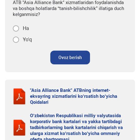
ATB "Asia Alliance Bank" xizmatlaridan foydalanishda
va boshqa holatlarda “tanish-bilishchilik” illatiga duch
kelganmisiz?
Ha
Yo'q
Ovoz berish
"Asia Alliance Bank" ATBning internet-
ekvayring xizmatlarini ko‘rsatish bo‘yicha
Qoidalari
O‘zbekiston Respublikasi milliy valyutasida
korporativ bank kartalari va yakka tartibdagi
tadbirkorlarning bank kartalarini chiqarish va
ularga xizmat ko‘rsatish bo‘yicha ommaviy
oferta shartnomasi