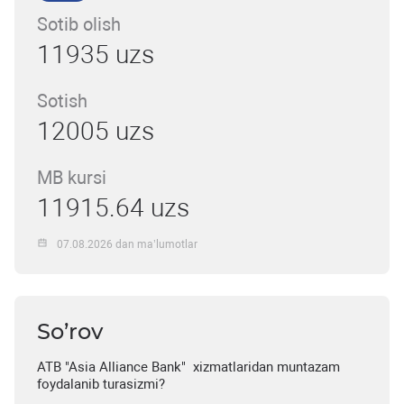
Sotib olish
11935 uzs
Sotish
12005 uzs
MB kursi
11915.64 uzs
07.08.2026 dan ma’lumotlar
So’rov
ATB "Asia Alliance Bank" xizmatlaridan muntazam
foydalanib turasizmi?