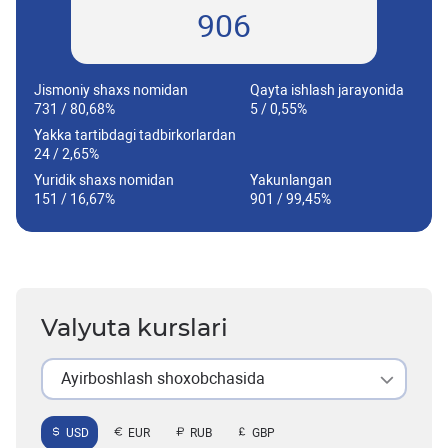
906
Jismoniy shaxs nomidan
Qayta ishlash jarayonida
731 / 80,68%
5 / 0,55%
Yakka tartibdagi tadbirkorlardan
24 / 2,65%
Yuridik shaxs nomidan
Yakunlangan
151 / 16,67%
901 / 99,45%
Valyuta kurslari
Ayirboshlash shoxobchasida
USD
EUR
RUB
GBP