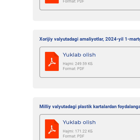
Format:
PDF
Xorijiy valyutadagi amaliyotlar, 2024-yil 1-mart
Yuklab olish
Hajmi:
249.59 КБ
Format:
PDF
Milliy valyutadagi plastik kartalardan foydalan
Yuklab olish
Hajmi:
171.22 КБ
Format:
PDF