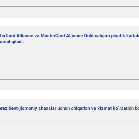
erCard Alliance va MasterCard Alliance Gold xalqaro plastik kartala
amal qiladi.
rezident-jismoniy shaxslar uchun chiqarish va xizmat ko`rsatish bo`y