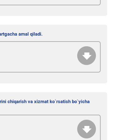
rtgacha amal qiladi.
rini chiqarish va xizmat ko`rsatish bo`yicha