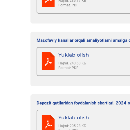
Hajmi:
236.17 КБ
Format:
PDF
Masofaviy kanallar orqali amaliyotlarni amalga 
Yuklab olish
Hajmi:
243.60 КБ
Format:
PDF
Depozit qutilaridan foydalanish shartlari, 2024-
Yuklab olish
Hajmi:
205.28 КБ