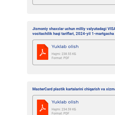
Jismoniy shaxslar uchun milliy valyutadagi VISA 
vositachilik haqi tariflari, 2024-yil 1-martgacha 
Yuklab olish
Hajmi:
238.55 КБ
Format:
PDF
MasterCard plastik kartalarini chiqarish va xizma
Yuklab olish
Hajmi:
234.59 КБ
Format:
PDF