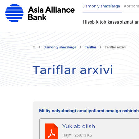
Jismoniy shaxslarga
Korpora
Hisob-kitob-kassa xizmatlar
Jismoniy shaxslarga
Tariflar
Tariflar arxivi
Tariflar arxivi
Milliy valyutadagi amaliyotlarni amalga oshiris
Yuklab olish
Hajmi:
258.13 КБ