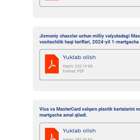
Jismoniy shaxslar uchun milliy valyutadagi Mast
vositachilik haqi tariflari, 2024-yil 1-martgacha 
Yuklab olish
Hajmi:
232.19 КБ
Format:
PDF
Visa va MasterCard xalqaro plastik kartalarini no
martgacha amal qiladi.
Yuklab olish
Hajmi:
287.40 КБ