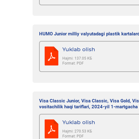
HUMO Junior milliy valyutadagi plastik kartalar
Yuklab olish
Hajmi:
137.05 КБ
Format:
PDF
Visa Classic Junior, Visa Classic, Visa Gold, Vis
vositachilik haqi tariflari, 2024-yil 1-martgacha 
Yuklab olish
Hajmi:
270.53 КБ
Format:
PDF