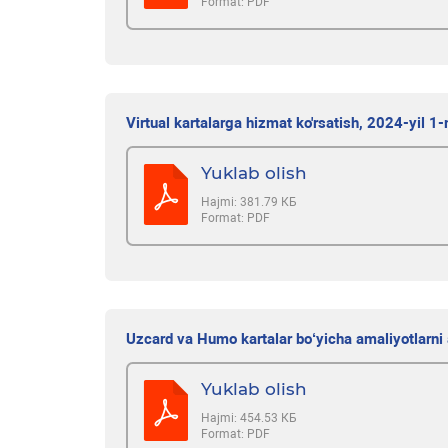
Format:
PDF
Virtual kartalarga hizmat ko'rsatish, 2024-yil 1
Yuklab olish
Hajmi:
381.79 КБ
Format:
PDF
Uzcard va Humo kartalar bo‘yicha amaliyotlarni 
Yuklab olish
Hajmi:
454.53 КБ
Format:
PDF