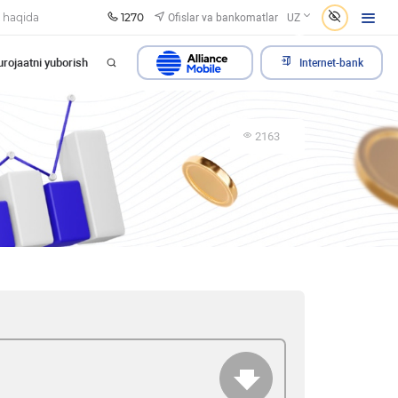
1270
Ofislar va bankomatlar
 haqida
UZ
rojaatni yuborish
Internet-bank
2163