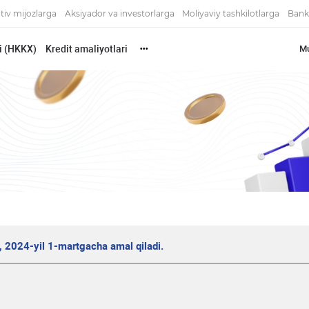
tiv mijozlarga
Aksiyador va investorlarga
Moliyaviy tashkilotlarga
Bank
i (HKKX)
Kredit amaliyotlari
Mu
•••
h, 2024-yil 1-martgacha amal qiladi.