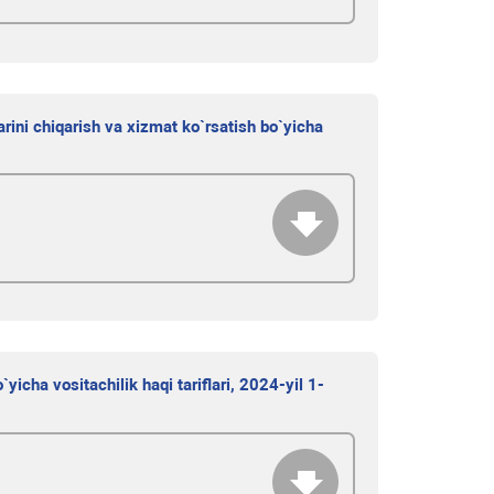
rini chiqarish va xizmat ko`rsatish bo`yicha
icha vositachilik haqi tariflari, 2024-yil 1-