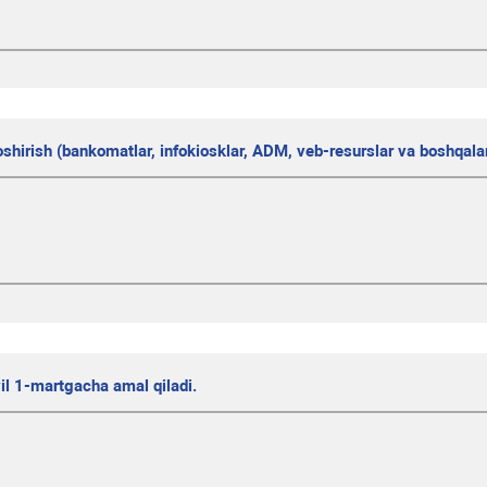
oshirish (bankomatlar, infokiosklar, ADM, veb-resurslar va boshqala
yil 1-martgacha amal qiladi.