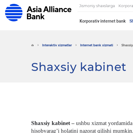
Jismoniy shaxslarga
Korpora
Korporativ internet bank
S
Interaktiv xizmatlar
Internet bank xizmati
Shaxsiy
Shaxsiy kabinet
Shaxsiy kabinet –
ushbu xizmat yordamida B
hisobvarag’i holatini nazorat qilishi mumkin