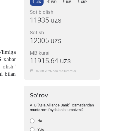
USD
EUR
RUB
GBP
Sotib olish
11935 uzs
Sotish
12005 uzs
'limiga
MB kursi
S xabar
11915.64 uzs
 olish"
07.08.2026 dan ma’lumotlar
i bilan
So’rov
ATB "Asia Alliance Bank" xizmatlaridan
muntazam foydalanib turasizmi?
Ha
Yo'q