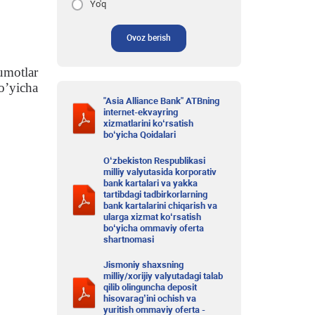
Yo'q
Ovoz berish
umotlar
bo’yicha
"Asia Alliance Bank" ATBning
internet-ekvayring
xizmatlarini ko‘rsatish
bo‘yicha Qoidalari
O‘zbekiston Respublikasi
milliy valyutasida korporativ
bank kartalari va yakka
tartibdagi tadbirkorlarning
bank kartalarini chiqarish va
ularga xizmat ko‘rsatish
bo‘yicha ommaviy oferta
shartnomasi
Jismoniy shaxsning
milliy/xorijiy valyutadagi talab
qilib olinguncha deposit
hisovarag’ini ochish va
yuritish ommaviy oferta -