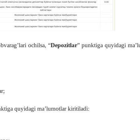
varag’lari ochilsa, “
Depozitlar
” punktiga quyidagi ma’l
r;
ktiga quyidagi ma’lumotlar kiritiladi: