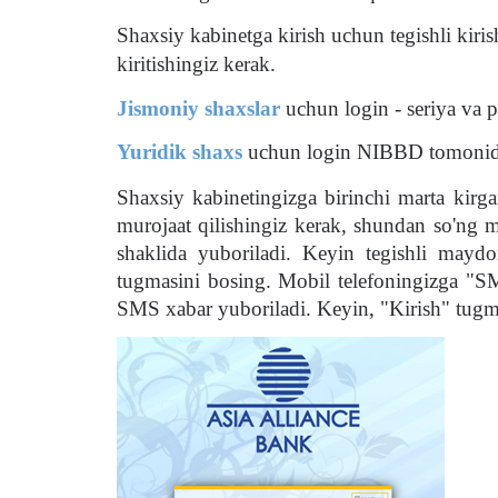
Shaxsiy kabinetga
kirish uchun tegishli kir
kiritishingiz kerak.
Jismoniy shaxslar
uchun login - seriya v
Yuridik shaxs
uchun login NIBBD tomonida
Shaxsiy kabinetingizga birinchi marta kirg
murojaat qilishingiz kerak, shundan so'ng 
shaklida yuboriladi.
Keyin tegishli maydon
tugmasini bosing.
Mobil telefoningizga "SMS
SMS xabar yuboriladi.
Keyin, "Kirish" tugm