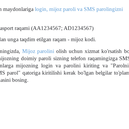
ish maydonlariga
login,
mijoz paroli va SMS parolingizni
a pasport raqami (AA1234567; AD1234567)
n unga taqdim etilgan raqam - mijoz kodi.
aningizda,
Mijoz parolini
olish uchun xizmat ko'rsatish bo
mijozning doimiy paroli sizning telefon raqamingizga SM
larga mijozning login va parolini kiriting va "Parolni
 parol" qatoriga kiritilishi kerak bo'lgan belgilar to'plam
asini bosing.