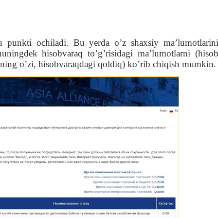
punkti ochiladi. Bu yerda o’z shaxsiy ma’lumotlarini
shuningdek hisobvaraq to’g’risidagi ma’lumotlarni (hisob
’ining o’zi, hisobvaraqdagi qoldiq) ko’rib chiqish mumkin.