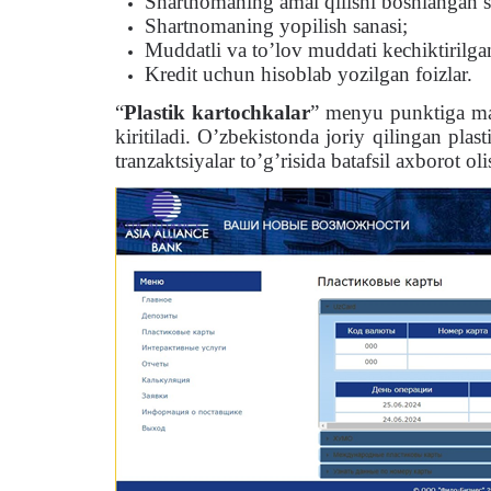
Shartnomaning amal qilishi boshlangan s
Shartnomaning yopilish sanasi;
Muddatli va to’lov muddati kechiktirilga
Kredit uchun hisoblab yozilgan foizlar.
“
Plastik kartochkalar
” menyu punktiga maz
kiritiladi. O’zbekistonda joriy qilingan plas
tranzaktsiyalar to’g’risida batafsil axborot o