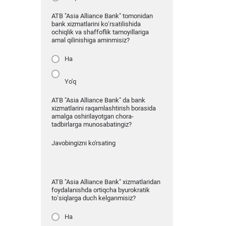
ATB "Asia Alliance Bank" tomonidan
bank xizmatlarini ko‘rsatilishida
ochiqlik va shaffoflik tamoyillariga
amal qilinishiga aminmisiz?
Ha
Yo'q
ATB "Asia Alliance Bank" da bank
xizmatlarini raqamlashtirish borasida
amalga oshirilayotgan chora-
tadbirlarga munosabatingiz?
Javobingizni ko'rsating
ATB "Asia Alliance Bank" xizmatlaridan
foydalanishda ortiqcha byurokratik
to‘siqlarga duch kelganmisiz?
Ha