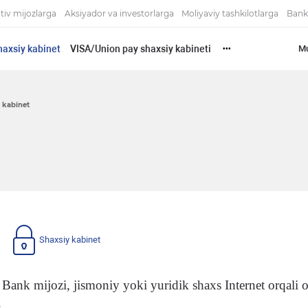
tiv mijozlarga
Aksiyador va investorlarga
Moliyaviy tashkilotlarga
Bank
haxsiy kabinet
VISA/Union pay shaxsiy kabineti
Mu
•••
 kabinet
Shaxsiy kabinet
ank mijozi, jismoniy yoki yuridik shaxs Internet orqali o
.