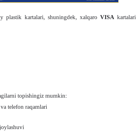
y plastik kartalari, shuningdek, xalqaro
VISA
kartalari
agilarni topishingiz mumkin:
i va telefon raqamlari
joylashuvi