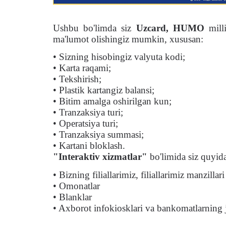
Ushbu bo'limda siz
Uzcard, HUMO
milli
ma'lumot olishingiz mumkin, xususan:
• Sizning hisobingiz valyuta kodi;
• Karta raqami;
• Tekshirish;
• Plastik kartangiz balansi;
• Bitim amalga oshirilgan kun;
• Tranzaksiya turi;
• Operatsiya turi;
• Tranzaksiya summasi;
• Kartani bloklash.
"Interaktiv xizmatlar"
bo'limida siz quyid
• Bizning filiallarimiz, filiallarimiz manzillar
• Omonatlar
• Blanklar
• Axborot infokiosklari va bankomatlarning 