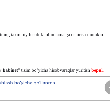
tning taxminiy hisob-kitobini amalga oshirish mumkin:
y kabinet
” tizim bo’yicha hisobvaraqlar yuritish
bepul
.
 ishlash bo’yicha qo’llanma