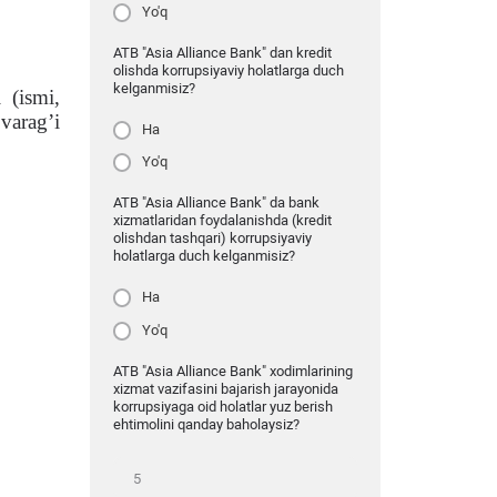
Yo'q
ATB "Asia Alliance Bank" dan kredit
olishda korrupsiyaviy holatlarga duch
kelganmisiz?
 (ismi,
varag’i
Ha
Yo'q
ATB "Asia Alliance Bank" da bank
xizmatlaridan foydalanishda (kredit
olishdan tashqari) korrupsiyaviy
holatlarga duch kelganmisiz?
Ha
Yo'q
ATB "Asia Alliance Bank" xodimlarining
xizmat vazifasini bajarish jarayonida
korrupsiyaga oid holatlar yuz berish
ehtimolini qanday baholaysiz?