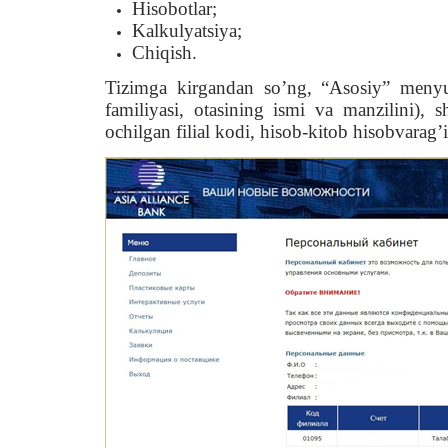
Hisobotlar;
Kalkulyatsiya;
Chiqish.
Tizimga kirgandan so’ng, “Asosiy” menyu 
familiyasi, otasining ismi va manzilini), 
ochilgan filial kodi, hisob-kitob hisobvarag