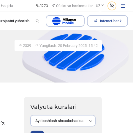
1270
Ofislar va bankomatlar
 haqida
UZ
rojaatni yuborish
Internet-bank
2339
Yangilash: 20 February 2025, 15:42
Valyuta kurslari
Ayirboshlash shoxobchasida
’z