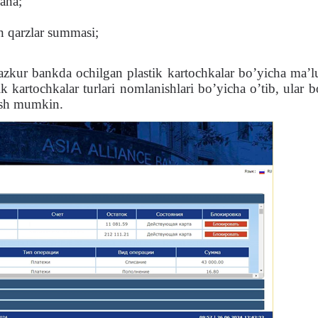
ana;
n qarzlar summasi;
kur bankda ochilgan plastik kartochkalar bo’yicha ma’l
tik kartochkalar turlari nomlanishlari bo’yicha o’tib, ular 
lish mumkin.