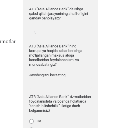
ATB "Asia Alliance Bank" da ishga
qabul qilish jarayonining shaffofligini
qanday baholaysiz?
umotlar
ATB "Asia Alliance Bank" ning
korrupsiya haqida xabar berishga
mo‘ljallangan maxsus aloqa
kanallaridan foydalanasizmi va
munosabatingiz?
Javobingizni ko'rsating
ATB "Asia Alliance Bank" xizmatlaridan
foydalanishda va boshqa holatlarda
“tanish-bilishchilik” illatiga duch
kelganmisiz?
Ha