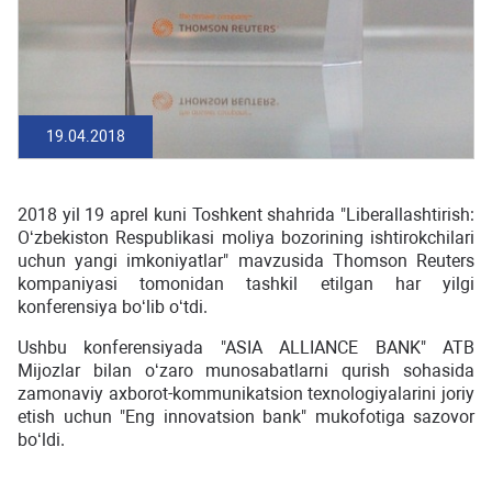
19.04.2018
2018 yil 19 aprel kuni Toshkent shahrida "Liberallashtirish:
Oʻzbekiston Respublikasi moliya bozorining ishtirokchilari
uchun yangi imkoniyatlar" mavzusida Thomson Reuters
kompaniyasi tomonidan tashkil etilgan har yilgi
konferensiya boʻlib oʻtdi.
Ushbu konferensiyada "ASIA ALLIANCE BANK" ATB
Mijozlar bilan oʻzaro munosabatlarni qurish sohasida
zamonaviy axborot-kommunikatsion texnologiyalarini joriy
etish uchun "Eng innovatsion bank" mukofotiga sazovor
boʻldi.