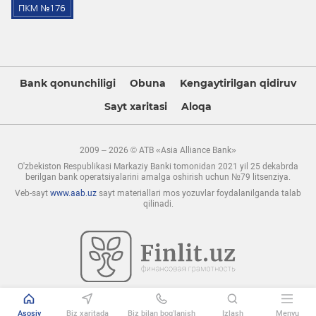
Bank qonunchiligi
Obuna
Kengaytirilgan qidiruv
Sayt xaritasi
Aloqa
2009 – 2026 © ATB «Asia Alliance Bank»
O'zbekiston Respublikasi Markaziy Banki tomonidan 2021 yil 25 dekabrda
berilgan bank operatsiyalarini amalga oshirish uchun №79 litsenziya.
Veb-sayt
www.aab.uz
sayt materiallari mos yozuvlar foydalanilganda talab
qilinadi.
Asosiy
Biz xaritada
Biz bilan bog’lanish
Izlash
Menyu