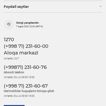
Foydali saytlar
Oxirgi yangilanish:
7 August 2026, 02:56 (GMT+5)
1270
(+998 71) 231-60-00
Aloqa markazi
Ish tartibi: 24/7
(+99871) 231-60-76
Ishonch telefoni
Ish tartibi: DU-JU 09:00-18:00
(+998 71) 231-60-67
Iste'molchilar huquqlarini himoya qilish
Ish tartibi: DU-JU 09:00-18:00