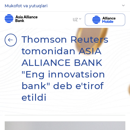
Mukofot va yutuqlari
UZ
Thomson Reuters
tomonidan ASIA
ALLIANCE BANK
"Eng innovatsion
bank" deb e'tirof
etildi