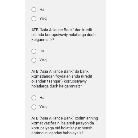
Ha
Yo'q
ATB "Asia Alliance Bank" dan kredit
olishda korrupsiyaviy holatlarga duch
kelganmisiz?
Ha
Yo'q
ATB "Asia Alliance Bank" da bank
xizmatlaridan foydalanishda (kredit
olishdan tashqari) korrupsiyaviy
holatlarga duch kelganmisiz?
Ha
Yo'q
ATB "Asia Alliance Bank" xodimlarining
xizmat vazifasini bajarish jarayonida
korrupsiyaga oid holatlar yuz berish
ehtimolini qanday baholaysiz?