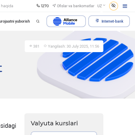
1270
Ofislar va bankomatlar
 haqida
UZ
rojaatni yuborish
Internet-bank
381
Yangilash: 30 July 2025, 11:56
t
Valyuta kurslari
sidagi