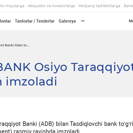
tiv mijozlarga
Aksiyador va investorlarga
Moliyaviy tashkilotlarga
Bank
'lonlar
Tanlovlar / Tenderlar
Galereya
Mu
•••
 Banki bilan bi...
ANK Osiyo Taraqqiyo
m imzoladi
qiyot Banki (ADB) bilan Tasdiqlovchi bank to‘g‘ri
nt) rasmiy ravishda imzoladi.