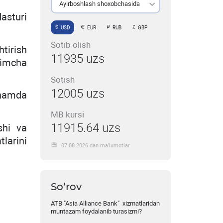
Ayirboshlash shoxobchasida
asturi
USD
EUR
RUB
GBP
Sotib olish
tirish
11935 uzs
shimcha
Sotish
12005 uzs
 hamda
MB kursi
11915.64 uzs
shi va
larini
07.08.2026 dan ma’lumotlar
So’rov
ATB "Asia Alliance Bank" xizmatlaridan
muntazam foydalanib turasizmi?