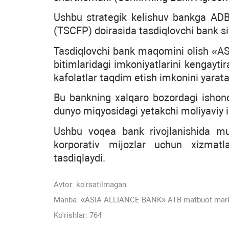
Ushbu strategik kelishuv bankga ADB’
(TSCFP) doirasida tasdiqlovchi bank sif
Tasdiqlovchi bank maqomini olish «A
bitimlaridagi imkoniyatlarini kengayti
kafolatlar taqdim etish imkonini yarata
Bu bankning xalqaro bozordagi ishon
dunyo miqyosidagi yetakchi moliyaviy in
Ushbu voqea bank rivojlanishida muh
korporativ mijozlar uchun xizmatlar
tasdiqlaydi.
Avtor:
ko'rsatilmagan
Manba: «ASIA ALLIANCE BANK» ATB matbuot mar
Ko'rishlar: 764