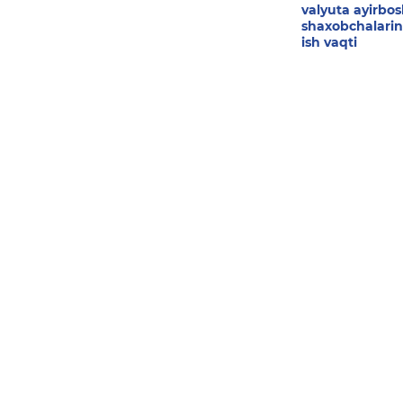
valyuta ayirbo
shaxobchalarin
ish vaqti