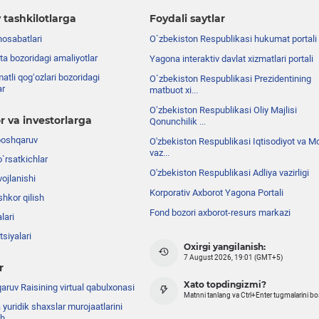
 tashkilotlarga
Foydali saytlar
nosabatlari
O`zbekiston Respublikasi hukumat portali
ta bozoridagi amaliyotlar
Yagona interaktiv davlat xizmatlari portali
atli qog‘ozlari bozoridagi
O`zbekiston Respublikasi Prezidentining
ar
matbuot xi...
Oʼzbekiston Respublikasi Oliy Majlisi
r va investorlarga
Qonunchilik ...
boshqaruv
O'zbekiston Respublikasi Iqtisodiyot va Mo
vaz...
o`rsatkichlar
O'zbekiston Respublikasi Adliya vazirligi
ojlanishi
Korporativ Axborot Yagona Portali
shkor qilish
Fond bozori axborot-resurs markazi
lari
siyalari
Oxirgi yangilanish:
7 August 2026, 19:01 (GMT+5)
r
Xato topdingizmi?
ruv Raisining virtual qabulxonasi
Matnni tanlang va Ctrl+Enter tugmalarini b
 yuridik shaxslar murojaatlarini
sh