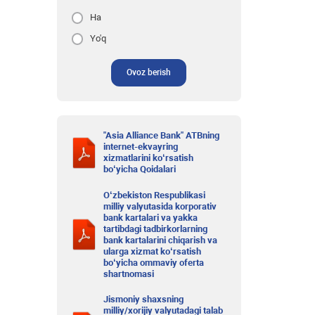
Ha
Yo'q
Ovoz berish
"Asia Alliance Bank" ATBning
internet-ekvayring
xizmatlarini ko‘rsatish
bo‘yicha Qoidalari
O‘zbekiston Respublikasi
milliy valyutasida korporativ
bank kartalari va yakka
tartibdagi tadbirkorlarning
bank kartalarini chiqarish va
ularga xizmat ko‘rsatish
bo‘yicha ommaviy oferta
shartnomasi
Jismoniy shaxsning
milliy/xorijiy valyutadagi talab