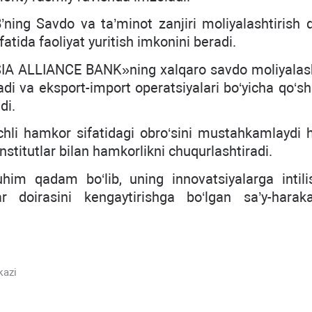
ning Savdo va ta’minot zanjiri moliyalashtirish d
atida faoliyat yuritish imkonini beradi.
SIA ALLIANCE BANK»ning xalqaro savdo moliyalash
radi va eksport-import operatsiyalari bo‘yicha qo‘
di.
chli hamkor sifatidagi obro‘sini mustahkamlaydi
stitutlar bilan hamkorlikni chuqurlashtiradi.
im qadam bo‘lib, uning innovatsiyalarga intili
 doirasini kengaytirishga bo‘lgan sa’y-harakat
kazi