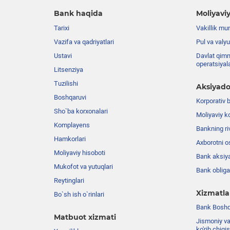
Bank haqida
Moliyaviy
Tarixi
Vakillik mu
Vazifa va qadriyatlari
Pul va valyu
Ustavi
Davlat qimm
operatsiyal
Litsenziya
Tuzilishi
Aksiyado
Boshqaruvi
Korporativ 
Sho`ba korxonalari
Moliyaviy k
Komplayens
Bankning riv
Hamkorlari
Axborotni o
Moliyaviy hisoboti
Bank aksiya
Mukofot va yutuqlari
Bank obligat
Reytinglari
Xizmatla
Bo`sh ish o`rinlari
Bank Boshqa
Matbuot xizmati
Jismoniy va
ko'rib chiqi