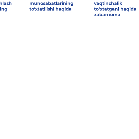
shlash
munosabatlarining
vaqtinchalik
ing
to'xtatilishi haqida
to‘xtatgani haqida
xabarnoma