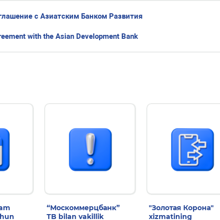
глашение с Азиатским Банком Развития
eement with the Asian Development Bank
dam
“Москоммерцбанк”
"Золотая Корона"
chun
TB bilan vakillik
xizmatining