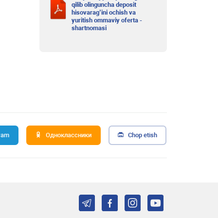
qilib olinguncha deposit
hisovarag’ini ochish va
yuritish ommaviy oferta -
shartnomasi
ram
Одноклассники
Chop etish