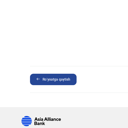
Ro’yxatga qaytish