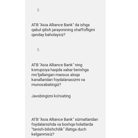
ATB "Asia Alliance Bank" da ishga
qabul qilish jarayonining shaffofligini
qanday baholaysiz?
ATB "Asia Alliance Bank" ning
korrupsiya haqida xabar berishga
mo‘ljallangan maxsus aloqa
kanallaridan foydalanasizmi va
munosabatingiz?
Javobingizni ko'rsating
ATB "Asia Alliance Bank" xizmatlaridan
foydalanishda va boshqa holatlarda
“tanish-bilishchilik” illatiga duch
kelganmisiz?