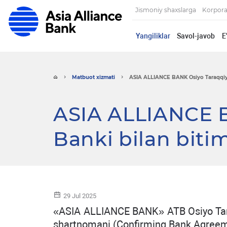
Jismoniy shaxslarga
Korpora
Yangiliklar
Savol-javob
E
Matbuot xizmati
ASIA ALLIANCE BANK Osiyo Taraqqiyot
ASIA ALLIANCE B
Banki bilan biti
29 Jul 2025
«ASIA ALLIANCE BANK» ATB Osiyo Taraq
shartnomani (Confirming Bank Agreeme