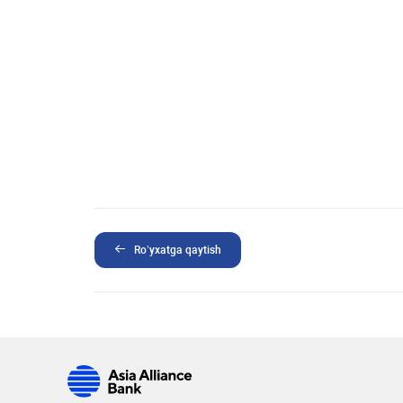
Ro’yxatga qaytish