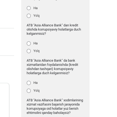
Ha
Yo'q
ATB "Asia Alliance Bank" dan kredit
olishda korrupsiyaviy holatlarga duch
kelganmisiz?
Ha
Yo'q
ATB "Asia Alliance Bank" da bank
xizmatlaridan foydalanishda (kredit
olishdan tashqari) korrupsiyaviy
holatlarga duch kelganmisiz?
Ha
Yo'q
ATB "Asia Alliance Bank" xodimlarining
xizmat vazifasini bajarish jarayonida
korrupsiyaga oid holatlar yuz berish
ehtimolini qanday baholaysiz?