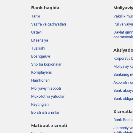
Bank haqida
Moliyaviy
Tarixi
Vakillik mu
Vazifa va qadriyatlari
Pul va valyu
Ustavi
Davlat qimm
operatsiyal
Litsenziya
Tuzilishi
Aksiyado
Boshqaruvi
Korporativ 
Sho`ba korxonalari
Moliyaviy k
Komplayens
Bankning riv
Hamkorlari
Axborotni o
Moliyaviy hisoboti
Bank aksiya
Mukofot va yutuqlari
Bank obligat
Reytinglari
Xizmatla
Bo`sh ish o`rinlari
Bank Boshqa
Matbuot xizmati
Jismoniy va
ko'rib chiqi