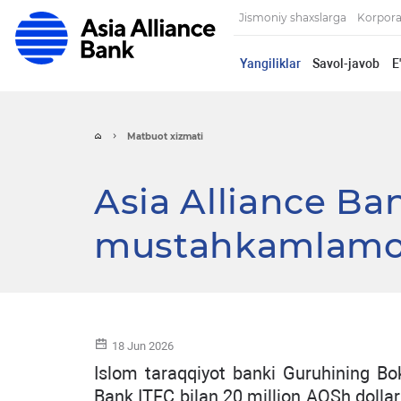
Jismoniy shaxslarga
Korpora
Yangiliklar
Savol-javob
E
Matbuot xizmati
Asia Alliance Ba
mustahkamlam
18 Jun 2026
Islom taraqqiyot banki Guruhining Boku
Bank ITFC bilan 20 million AQSh dollari 