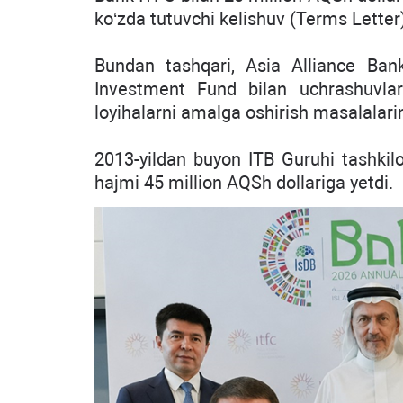
ko‘zda tutuvchi kelishuv (Terms Letter
Bundan tashqari, Asia Alliance Bank 
Investment Fund bilan uchrashuvlar 
loyihalarni amalga oshirish masalalari
2013-yildan buyon ITB Guruhi tashkil
hajmi 45 million AQSh dollariga yetdi.