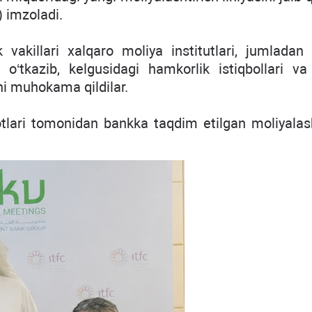
) imzoladi.
vakillari xalqaro moliya institutlari, jumladan 
o‘tkazib, kelgusidagi hamkorlik istiqbollari va
ni muhokama qildilar.
otlari tomonidan bankka taqdim etilgan moliyalash