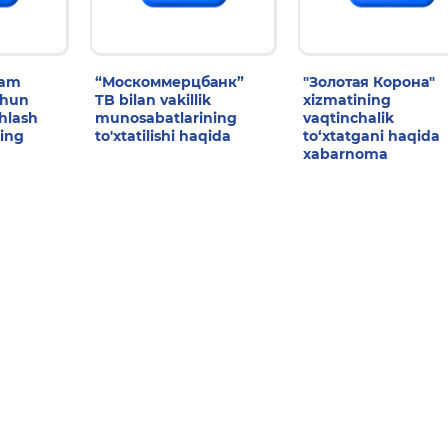
dam
“Москоммерцбанк”
"Золотая Корона"
chun
TB bilan vakillik
xizmatining
shlash
munosabatlarining
vaqtinchalik
ing
to'xtatilishi haqida
to‘xtatgani haqida
xabarnoma