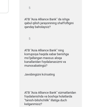
ATB "Asia Alliance Bank" da ishga
qabul qilish jarayonining shaffofligini
qanday baholaysiz?
ATB "Asia Alliance Bank" ning
korrupsiya haqida xabar berishga
mo‘ljallangan maxsus aloqa
kanallaridan foydalanasizmi va
munosabatingiz?
Javobingizni ko'rsating
ATB "Asia Alliance Bank" xizmatlaridan
foydalanishda va boshqa holatlarda
“tanish-bilishchilik” illatiga duch
kelganmisiz?