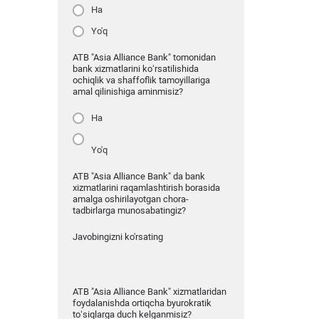
Ha
Yo'q
ATB "Asia Alliance Bank" tomonidan
bank xizmatlarini ko‘rsatilishida
ochiqlik va shaffoflik tamoyillariga
amal qilinishiga aminmisiz?
Ha
Yo'q
ATB "Asia Alliance Bank" da bank
xizmatlarini raqamlashtirish borasida
amalga oshirilayotgan chora-
tadbirlarga munosabatingiz?
Javobingizni ko'rsating
ATB "Asia Alliance Bank" xizmatlaridan
foydalanishda ortiqcha byurokratik
to‘siqlarga duch kelganmisiz?