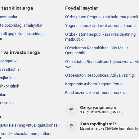
 tashkilotlarga
Foydali saytlar
nosabatlari
O`zbekiston Respublikasi hukumat portali
ta bozoridagi amaliyotlar
Yagona interaktiv davlat xizmatlari portali
atli qog‘ozlari bozoridagi
O`zbekiston Respublikasi Prezidentining
ar
matbuot xi...
Oʼzbekiston Respublikasi Oliy Majlisi
r va investorlarga
Qonunchilik ...
boshqaruv
O'zbekiston Respublikasi Iqtisodiyot va Mo
vaz...
o`rsatkichlar
O'zbekiston Respublikasi Adliya vazirligi
ojlanishi
Korporativ Axborot Yagona Portali
shkor qilish
Fond bozori axborot-resurs markazi
lari
siyalari
Oxirgi yangilanish:
9 August 2026, 00:35 (GMT+5)
r
Xato topdingizmi?
ruv Raisining virtual qabulxonasi
Matnni tanlang va Ctrl+Enter tugmalarini b
 yuridik shaxslar murojaatlarini
sh