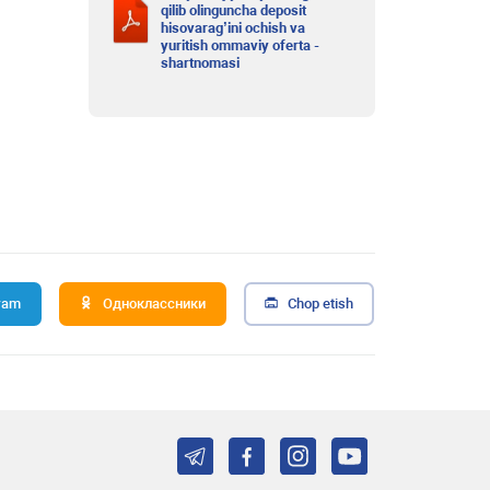
qilib olinguncha deposit
hisovarag’ini ochish va
yuritish ommaviy oferta -
shartnomasi
ram
Одноклассники
Chop etish