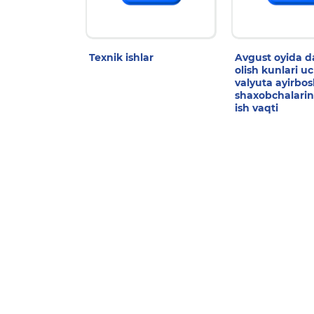
Texnik ishlar
Avgust oyida 
olish kunlari u
valyuta ayirbo
shaxobchalarin
ish vaqti