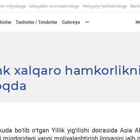
tiv mijozlarga
Aksiyador va investorlarga
Moliyaviy tashkilotlarga
Bank
'lonlar
Tanlovlar / Tenderlar
Galereya
Mu
•••
nk xalqaro hamkorlikn
oqda
da bo‘lib o‘tgan Yillik yig‘ilishi doirasida Asia A
miqdoridagi yangi moliyalashtirish liniyasini jalb q