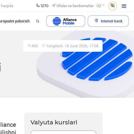
1270
Ofislar va bankomatlar
 haqida
UZ
rojaatni yuborish
Internet-bank
455
Yangilash: 18 June 2026, 17:08
i
Valyuta kurslari
lliance
ilishni