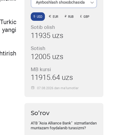
Ayirboshlash shoxobchasida
USD
EUR
RUB
GBP
Turkic
Sotib olish
 yangi
11935 uzs
Sotish
tirish
12005 uzs
MB kursi
11915.64 uzs
07.08.2026 dan ma’lumotlar
So’rov
ATB "Asia Alliance Bank" xizmatlaridan
muntazam foydalanib turasizmi?