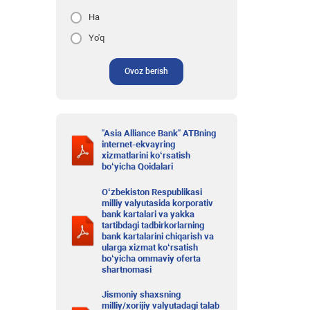
Ha
Yo'q
Ovoz berish
"Asia Alliance Bank" ATBning
internet-ekvayring
xizmatlarini ko‘rsatish
bo‘yicha Qoidalari
O‘zbekiston Respublikasi
milliy valyutasida korporativ
bank kartalari va yakka
tartibdagi tadbirkorlarning
bank kartalarini chiqarish va
ularga xizmat ko‘rsatish
bo‘yicha ommaviy oferta
shartnomasi
Jismoniy shaxsning
milliy/xorijiy valyutadagi talab