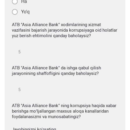
Ha
Yo'q
ATB "Asia Alliance Bank" xodimlarining xizmat
vazifasini bajarish jarayonida korrupsiyaga oid holatlar
yuz berish ehtimolini qanday baholaysiz?
ATB "Asia Alliance Bank" da ishga qabul qilish
jarayonining shaffofligini qanday baholaysiz?
ATB "Asia Alliance Bank" ning korrupsiya haqida xabar
berishga mo‘ljallangan maxsus aloqa kanallaridan
foydalanasizmi va munosabatingiz?
Javobingizni ko'rsating