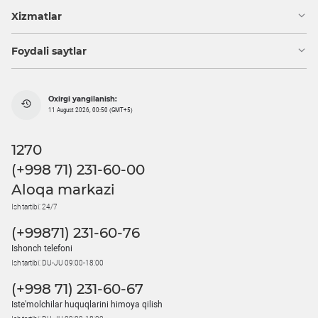
Xizmatlar
Foydali saytlar
Oxirgi yangilanish:
11 August 2026, 00:50 (GMT+5)
1270
(+998 71) 231-60-00
Aloqa markazi
Ish tartibi: 24/7
(+99871) 231-60-76
Ishonch telefoni
Ish tartibi: DU-JU 09:00-18:00
(+998 71) 231-60-67
Iste'molchilar huquqlarini himoya qilish