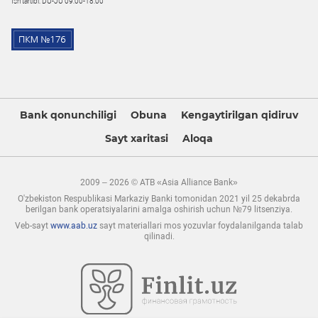
Ish tartibi: DU-JU 09:00-18:00
Bank qonunchiligi
Obuna
Kengaytirilgan qidiruv
Sayt xaritasi
Aloqa
2009 – 2026 © ATB «Asia Alliance Bank»
O'zbekiston Respublikasi Markaziy Banki tomonidan 2021 yil 25 dekabrda
berilgan bank operatsiyalarini amalga oshirish uchun №79 litsenziya.
Veb-sayt
www.aab.uz
sayt materiallari mos yozuvlar foydalanilganda talab
qilinadi.