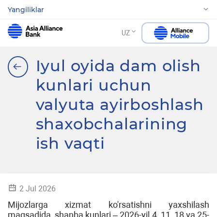
Yangiliklar
UZ
Iyul oyida dam olish
kunlari uchun
valyuta ayirboshlash
shaxobchalarining
ish vaqti
2 Jul 2026
Mijozlarga xizmat ko'rsatishni yaxshilash
maqsadida, shanba kunlari – 2026-yil 4, 11, 18 va 25-