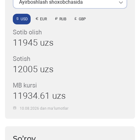
Ayirboshlash shoxobchasida
USD
EUR
RUB
GBP
Sotib olish
11945 uzs
Sotish
12005 uzs
MB kursi
11934.61 uzs
10.08.2026 dan ma’lumotlar
So’rov