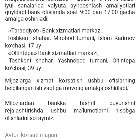
iyul sanalarida valyuta ayirboshlash amaliyotlari
quyidagi bank ofislarida soat 9:00 dan 17:00 gacha
amalga oshiriladi:
· «Taraqqiyot» Bank xizmatlari markazi,
Toshkent shahar, Mirobod tumani, Islom Karimov
ko‘chasi, 17 uy
· «Oltintepa» Bank xizmatlari markazi,
Toshkent shahar, Yashnobod tumani, Oltintepa
ko‘chasi, 39 uy
Mijozlarga xizmat ko'rsatish ushbu ofislarning
belgilangan ish vaqtiga muvofiq amalga oshiriladi.
Mijozlardan bankka tashrif buyurishni
rejalashtirishda ushbu ma'lumotlarni hisobga
olishlarini so'raymiz.
Avtor:
ko'rsatilmagan