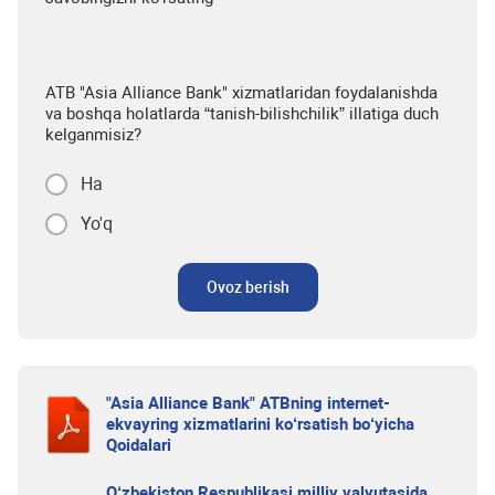
ATB "Asia Alliance Bank" xizmatlaridan foydalanishda
va boshqa holatlarda “tanish-bilishchilik” illatiga duch
kelganmisiz?
Ha
Yo'q
Ovoz berish
"Asia Alliance Bank" ATBning internet-
ekvayring xizmatlarini ko‘rsatish bo‘yicha
Qoidalari
O‘zbekiston Respublikasi milliy valyutasida