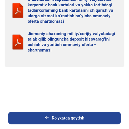
korporativ bank kartalari va yakka tartibdagi
tadbirkorlarning bank kartalarini chiqarish va
ularga xizmat ko‘rsatish bo‘yicha ommaviy
oferta shartnomasi
Jismoniy shaxsning milliy/xorijiy valyutadagi
talab qilib olinguncha deposit hisovarag’ini
ochish va yuritish ommaviy oferta -
shartnomasi
Ro’yxatga qaytish